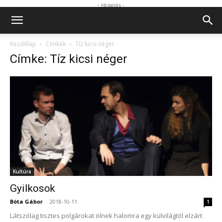
- Hirdetés -
Kezdőlap
Címkék
Tíz kicsi néger
Címke: Tíz kicsi néger
Kultúra
Gyilkosok
Bóta Gábor
-
2018-10-11
1
Látszólag tisztes polgárokat ölnek halomra egy külvilágtól elzárt