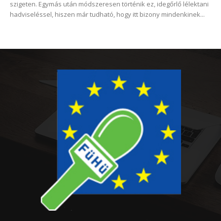
szigeten. Egymás után módszeresen történik ez, idegőrlő lélektani
hadviseléssel, hiszen már tudható, hogy itt bizony mindenkinek...