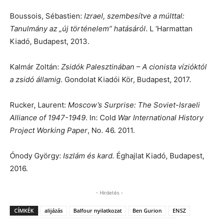
Boussois, Sébastien:
Izrael, szembesítve a múlttal:
Tanulmány az „új történelem” hatásáról
. L ‘Harmattan
Kiadó, Budapest, 2013.
Kalmár Zoltán:
Zsidók Palesztinában – A cionista vízióktól
a zsidó államig
. Gondolat Kiadói Kör, Budapest, 2017.
Rucker, Laurent:
Moscow’s Surprise: The Soviet-Israeli
Alliance of 1947-1949
. In: Cold
War International History
Project Working Paper
, No. 46. 2011.
Ónody György:
Iszlám és kard.
Éghajlat Kiadó, Budapest,
2016.
- Hirdetés -
CÍMKÉK
alijázás
Balfour nyilatkozat
Ben Gurion
ENSZ