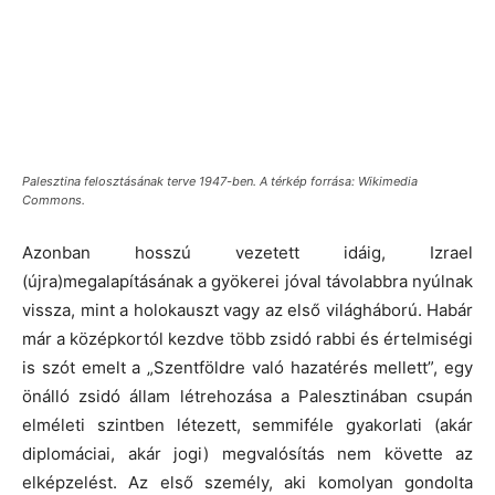
Palesztina felosztásának terve 1947-ben. A térkép forrása: Wikimedia
Commons.
Azonban hosszú vezetett idáig, Izrael
(újra)megalapításának a gyökerei jóval távolabbra nyúlnak
vissza, mint a holokauszt vagy az első világháború. Habár
már a középkortól kezdve több zsidó rabbi és értelmiségi
is szót emelt a „Szentföldre való hazatérés mellett”, egy
önálló zsidó állam létrehozása a Palesztinában csupán
elméleti szintben létezett, semmiféle gyakorlati (akár
diplomáciai, akár jogi) megvalósítás nem követte az
elképzelést. Az első személy, aki komolyan gondolta