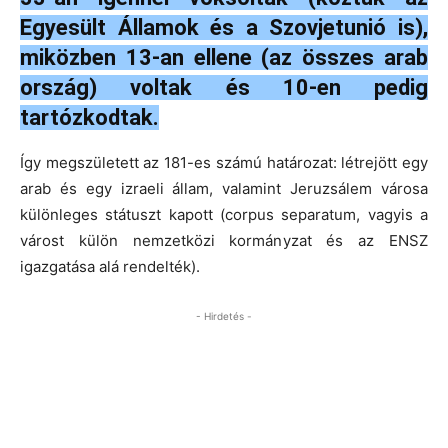
Egyesült Államok és a Szovjetunió is),
miközben 13-an ellene (az összes arab
ország) voltak és 10-en pedig
tartózkodtak.
Így megszületett az 181-es számú határozat: létrejött egy
arab és egy izraeli állam, valamint Jeruzsálem városa
különleges státuszt kapott (corpus separatum, vagyis a
várost külön nemzetközi kormányzat és az ENSZ
igazgatása alá rendelték).
- Hirdetés -