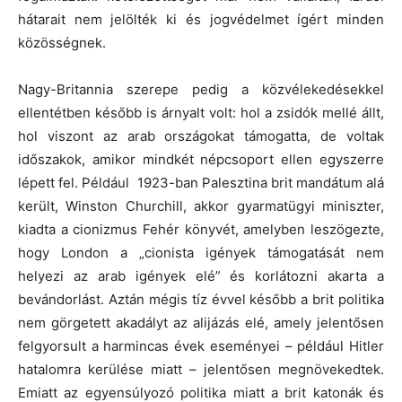
hátarait nem jelölték ki és jogvédelmet ígért minden
közösségnek.
Nagy-Britannia szerepe pedig a közvélekedésekkel
ellentétben később is árnyalt volt: hol a zsidók mellé állt,
hol viszont az arab országokat támogatta, de voltak
időszakok, amikor mindkét népcsoport ellen egyszerre
lépett fel. Például 1923-ban Palesztina brit mandátum alá
került, Winston Churchill, akkor gyarmatügyi miniszter,
kiadta a cionizmus Fehér könyvét, amelyben leszögezte,
hogy London a „cionista igények támogatását nem
helyezi az arab igények elé” és korlátozni akarta a
bevándorlást. Aztán mégis tíz évvel később a brit politika
nem görgetett akadályt az alijázás elé, amely jelentősen
felgyorsult a harmincas évek eseményei – például Hitler
hatalomra kerülése miatt – jelentősen megnövekedtek.
Emiatt az egyensúlyozó politika miatt a brit katonák és