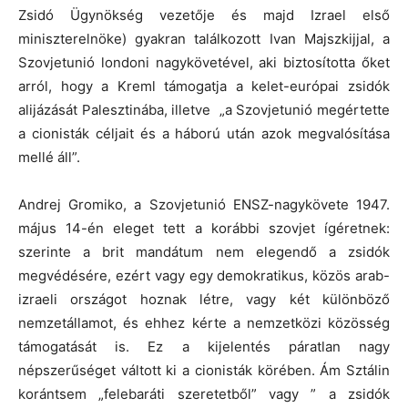
Zsidó Ügynökség vezetője és majd Izrael első
miniszterelnöke) gyakran találkozott Ivan Majszkijjal, a
Szovjetunió londoni nagykövetével, aki biztosította őket
arról, hogy a Kreml támogatja a kelet-európai zsidók
alijázását Palesztinába, illetve „a Szovjetunió megértette
a cionisták céljait és a háború után azok megvalósítása
mellé áll”.
Andrej Gromiko, a Szovjetunió ENSZ-nagykövete 1947.
május 14-én eleget tett a korábbi szovjet ígéretnek:
szerinte a brit mandátum nem elegendő a zsidók
megvédésére, ezért vagy egy demokratikus, közös arab-
izraeli országot hoznak létre, vagy két különböző
nemzetállamot, és ehhez kérte a nemzetközi közösség
támogatását is. Ez a kijelentés páratlan nagy
népszerűséget váltott ki a cionisták körében. Ám Sztálin
korántsem „felebaráti szeretetből” vagy ” a zsidók