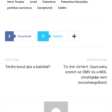
Herzl Tivadar
Izrael
Palesztina
Palesztina felosztása
politikai cionizmus
Szovjetunió
Sztálin
Facebook
Twitter
Előző cikk
Következő cikk
Térdre borul újra a baloldal?
Tíz éve történt: Gyurcsány
szerint az OMV és a MOL
stratégiája nem
összehangolható