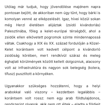
Utólag már tudjuk, hogy jövendölése majdnem napra
pontosan bejött, de akkoriban nem úgy tűnt, hogy bárki is
komolyan venné az elképzelését. Igaz, hívei közül sokan
még Herzl életében alijáztak (zsidó kivándorlás)
Palesztinába, főleg a kelet-európai térségből, ahol a
zsidók ellen elkövetett pogromok szinte mindennapossá
váltak. Csakhogy a XIX és XX. század fordulóján a Közel-
Kelet korántsem volt kedvelt célpont a kivándorló
zsidóság körében, mert rendkívül száraz és meleg
éghajlati körülmények között kellett dolgozniuk, alacsony
volt az infrastruktúra és nagyon sok betegség (kolera,
tífusz) pusztított a környéken.
Ugyanakkor szükséges hozzátenni, hogy a helyi
arabokkal való viszony – kezdetben legalábbis –
korántsem volt rossz: nem egy arab földtulajdonos,
rendszerint olyanok, akik nem ott éltek – eladta a földjeit