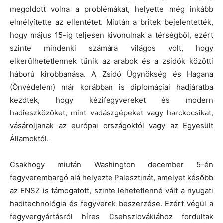
megoldott volna a problémákat, helyette még inkább
elmélyítette az ellentétet. Miután a britek bejelentették,
hogy május 15-ig teljesen kivonulnak a térségből, ezért
szinte mindenki számára világos volt, hogy
elkerülhetetlennek tűnik az arabok és a zsidók közötti
háború kirobbanása. A Zsidó Ügynökség és Hagana
(Önvédelem) már korábban is diplomáciai hadjáratba
kezdtek, hogy kézifegyvereket és modern
hadieszközöket, mint vadászgépeket vagy harckocsikat,
vásároljanak az európai országoktól vagy az Egyesült
Államoktól.
Csakhogy miután Washington december 5-én
fegyverembargó alá helyezte Palesztinát, amelyet később
az ENSZ is támogatott, szinte lehetetlenné vált a nyugati
haditechnológia és fegyverek beszerzése. Ezért végül a
fegyvergyártásról híres Csehszlovákiához fordultak