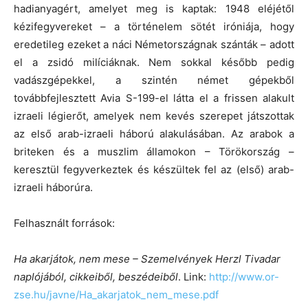
hadianyagért, amelyet meg is kaptak: 1948 eléjétől
kézifegyvereket – a történelem sötét iróniája, hogy
eredetileg ezeket a náci Németországnak szánták – adott
el a zsidó milíciáknak. Nem sokkal később pedig
vadászgépekkel, a szintén német gépekből
továbbfejlesztett Avia S-199-el látta el a frissen alakult
izraeli légierőt, amelyek nem kevés szerepet játszottak
az első arab-izraeli háború alakulásában. Az arabok a
briteken és a muszlim államokon – Törökország –
keresztül fegyverkeztek és készültek fel az (első) arab-
izraeli háborúra.
Felhasznált források:
Ha akarjátok, nem mese – Szemelvények Herzl Tivadar
naplójából, cikkeiből, beszédeiből
. Link:
http://www.or-
zse.hu/javne/Ha_akarjatok_nem_mese.pdf