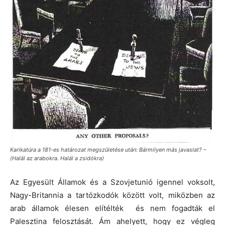
Karikatúra a 181-es határozat megszületése után: Bármilyen más javaslat? –
(Halál az arabokra. Halál a zsidókra)
Az Egyesült Államok és a Szovjetunió igennel voksolt,
Nagy-Britannia a tartózkodók között volt, miközben az
arab államok élesen elítélték és nem fogadták el
Palesztina felosztását. Ám ahelyett, hogy ez végleg