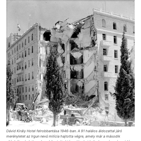
Dávid Király Hotel felrobbantása 1946-ban. A 91 halálos áldozattal járó
merényletet az Irgun nevű milícia hajtotta végre, amely már a második