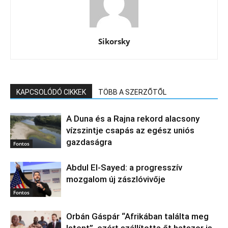
Sikorsky
KAPCSOLÓDÓ CIKKEK
TÖBB A SZERZŐTŐL
A Duna és a Rajna rekord alacsony
vízszintje csapás az egész uniós
gazdaságra
Fontos
Abdul El‑Sayed: a progresszív
mozgalom új zászlóvivője
Fontos
Orbán Gáspár “Afrikában találta meg