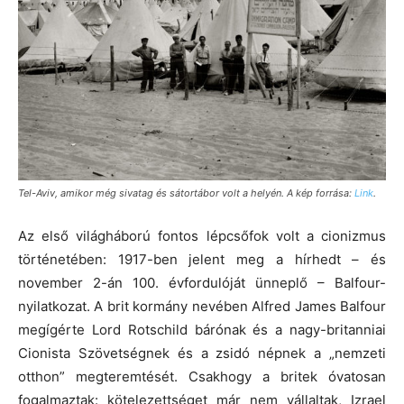
Tel-Aviv, amikor még sivatag és sátortábor volt a helyén. A kép forrása:
Link
.
Az első világháború fontos lépcsőfok volt a cionizmus
történetében: 1917-ben jelent meg a hírhedt – és
november 2-án 100. évfordulóját ünneplő – Balfour-
nyilatkozat. A brit kormány nevében Alfred James Balfour
megígérte Lord Rotschild bárónak és a nagy-britanniai
Cionista Szövetségnek és a zsidó népnek a „nemzeti
otthon” megteremtését. Csakhogy a britek óvatosan
fogalmaztak: kötelezettséget már nem vállaltak, Izrael