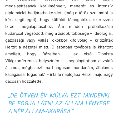
megalapításának körülményeit, menetét és intenzív
diplomáciai hadjáratba kezdett (még a török szultántól is
kért segítséget), hogy külföldi támogatókat szerezzen
Izrael megalapításához. Ám minden próbálkozása
kudarccal végződött: még a zsidók többsége – ideológiai,
gazdasági vagy vallási okokból kifolyólag – kritizálták
Herzlt a nézetei miatt. Ő azonban továbbra is kitartott
amellett, hogy Bázelben – az első Cionista
Világkonferencia helyszínén – „megalapítottam a zsidó
államot, mégha ezt ma hangosan mondanám, általános
kacagással fogadnák” – írta le naplójába Herzl, majd nagy
dacosan hozzátette:
„DE ÖTVEN ÉV MÚLVA EZT MINDENKI
BE FOGJA LÁTNI AZ ÁLLAM LÉNYEGE
A NÉP ÁLLAM-AKARÁSA.”