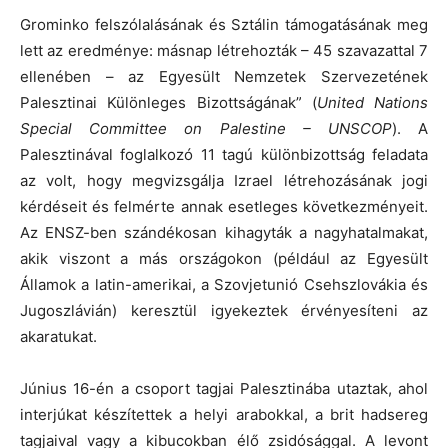
Grominko felszólalásának és Sztálin támogatásának meg
lett az eredménye: másnap létrehozták – 45 szavazattal 7
ellenében – az Egyesült Nemzetek Szervezetének
Palesztinai Különleges Bizottságának” (
United Nations
Special Committee on Palestine – UNSCOP
). A
Palesztinával foglalkozó 11 tagú különbizottság feladata
az volt, hogy megvizsgálja Izrael létrehozásának jogi
kérdéseit és felmérte annak esetleges következményeit.
Az ENSZ-ben szándékosan kihagyták a nagyhatalmakat,
akik viszont a más országokon (például az Egyesült
Államok a latin-amerikai, a Szovjetunió Csehszlovákia és
Jugoszlávián) keresztül igyekeztek érvényesíteni az
akaratukat.
Június 16-én a csoport tagjai Palesztinába utaztak, ahol
interjúkat készítettek a helyi arabokkal, a brit hadsereg
tagjaival vagy a kibucokban élő zsidósággal. A levont