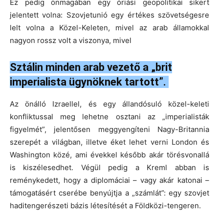
Ez pedig önmagában egy óriási geopolitikai sikert
jelentett volna: Szovjetunió egy értékes szövetségesre
lelt volna a Közel-Keleten, mivel az arab államokkal
nagyon rossz volt a viszonya, mivel
Sztálin minden arab vezető a „brit
imperialista ügynöknek tartott”.
Az önálló Izraellel, és egy állandósuló közel-keleti
konfliktussal meg lehetne osztani az „imperialisták
figyelmét”, jelentősen meggyengíteni Nagy-Britannia
szerepét a világban, illetve éket lehet verni London és
Washington közé, ami évekkel később akár törésvonallá
is kiszélesedhet. Végül pedig a Kreml abban is
reménykedett, hogy a diplomáciai – vagy akár katonai –
támogatásért cserébe benyújtja a „számlát”: egy szovjet
haditengerészeti bázis létesítését a Földközi-tengeren.