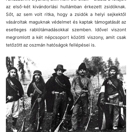
az első-két kivándorlási hullámban érkezett zsidóknak.
Sőt, az sem volt ritka, hogy a zsidók a helyi sejkektől
vásároltak maguknak védelmet és kaptak támogatását az
esetleges rablótámadásokkal szemben. Idővel viszont
megromlott a két népcsoport közötti viszony, amit csak
tetőzött az oszmán hatóságok fellépései is.