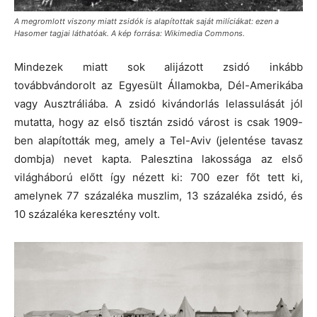
A megromlott viszony miatt zsidók is alapítottak saját milíciákat: ezen a
Hasomer tagjai láthatóak. A kép forrása: Wikimedia Commons.
Mindezek miatt sok alijázott zsidó inkább
továbbvándorolt az Egyesült Államokba, Dél-Amerikába
vagy Ausztráliába.
A zsidó kivándorlás lelassulását jól
mutatta, hogy az első tisztán zsidó várost is csak 1909-
ben alapították meg, amely a Tel-Aviv (jelentése tavasz
dombja) nevet kapta. Palesztina lakossága az első
világháború előtt így nézett ki: 700 ezer főt tett ki,
amelynek 77 százaléka muszlim, 13 százaléka zsidó, és
10 százaléka keresztény volt.