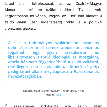
Izrael állam létrehozását, az az Osztrák-Magyar
Monarchia területén született Herzl Tivadar volt.
Legfontosabb művében, vagyis az 1986-ban kiadott
A
zsidó állam
(Der Judenstaadt) rakta le a politikai
cionizmus alapjait.
A cikk a tudományos szakirodalom hivatalos
definíciója szerint értelmezi a politikai cionizmus
fogalmát: egy olyan szekulárison és
liberalizmuson alapuló ideológiai és mozgalom,
amely bár nem függetleníthető a zsidó vallástól,
elsődlegesen etnikai alapokhoz köthető, végcélja
pedig Izrael állam megalapítása a Palesztinának
nevezett régióban.
Theodor Herzl (Herzl Tivadar) – 1860-1904. A kép
forrása:
Link.
Ő részletesen kidolgozta egy zsidó állam