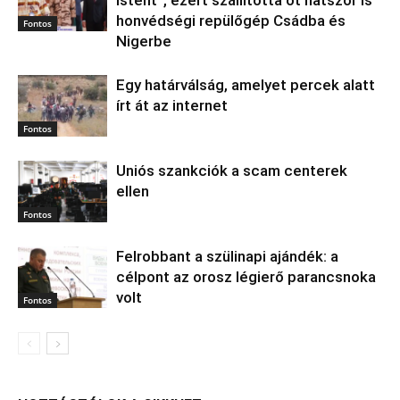
Istent”, ezért szállította őt hatszor is
honvédségi repülőgép Csádba és
Fontos
Nigerbe
Egy határválság, amelyet percek alatt
írt át az internet
Fontos
Uniós szankciók a scam centerek
ellen
Fontos
Felrobbant a szülinapi ajándék: a
célpont az orosz légierő parancsnoka
volt
Fontos