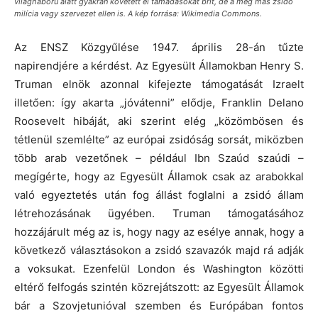
világháború alatt gyakran követett el támadásokat brit, de a még más zsidó
milícia vagy szervezet ellen is. A kép forrása: Wikimedia Commons.
Az ENSZ Közgyűlése 1947. április 28-án tűzte
napirendjére a kérdést. Az Egyesült Államokban Henry S.
Truman elnök azonnal kifejezte támogatását Izraelt
illetően: így akarta „jóvátenni” elődje, Franklin Delano
Roosevelt hibáját, aki szerint elég „közömbösen és
tétlenül szemlélte” az európai zsidóság sorsát, miközben
több arab vezetőnek – például Ibn Szaúd szaúdi –
megígérte, hogy az Egyesült Államok csak az arabokkal
való egyeztetés után fog állást foglalni a zsidó állam
létrehozásának ügyében. Truman támogatásához
hozzájárult még az is, hogy nagy az esélye annak, hogy a
következő választásokon a zsidó szavazók majd rá adják
a voksukat. Ezenfelül London és Washington közötti
eltérő felfogás szintén közrejátszott: az Egyesült Államok
bár a Szovjetunióval szemben és Európában fontos