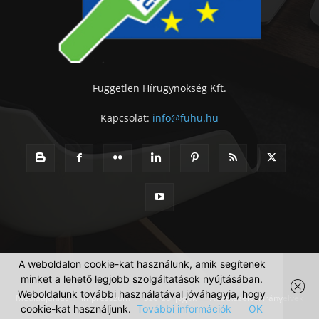
Független Hírügynökség Kft.
Kapcsolat:
info@fuhu.hu
A weboldalon cookie-kat használunk, amik segítenek
minket a lehető legjobb szolgáltatások nyújtásában.
Weboldalunk további használatával jóváhagyja, hogy
Médiaajánlat
Impresszum
Szerzői jogok
Adatkezelési irányelvek
cookie-kat használjunk.
További információk
OK