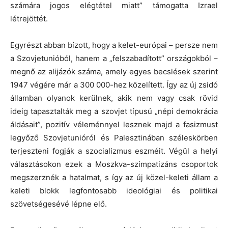
számára jogos elégtétel miatt” támogatta Izrael
létrejöttét.
Egyrészt abban bízott, hogy a kelet-európai – persze nem
a Szovjetunióból, hanem a „felszabadított” országokból –
megnő az alijázók száma, amely egyes becslések szerint
1947 végére már a 300 000-hez közelített. Így az új zsidó
államban olyanok kerülnek, akik nem vagy csak rövid
ideig tapasztalták meg a szovjet típusú „népi demokrácia
áldásait”, pozitív véleménnyel lesznek majd a fasizmust
legyőző Szovjetunióról és Palesztinában széleskörben
terjeszteni fogják a szocializmus eszméit. Végül a helyi
választásokon ezek a Moszkva-szimpatizáns csoportok
megszerznék a hatalmat, s így az új közel-keleti állam a
keleti blokk legfontosabb ideológiai és politikai
szövetségesévé lépne elő.