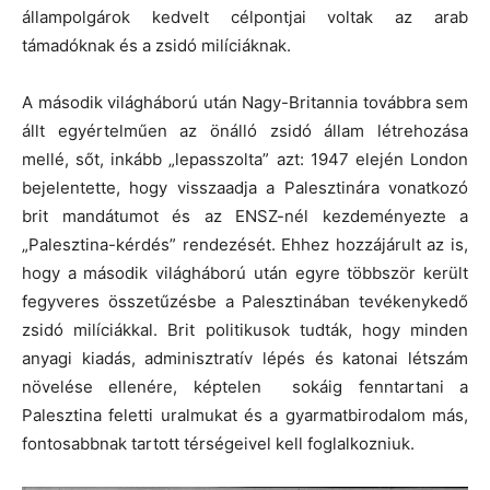
állampolgárok kedvelt célpontjai voltak az arab
támadóknak és a zsidó milíciáknak.
A második világháború után Nagy-Britannia továbbra sem
állt egyértelműen az önálló zsidó állam létrehozása
mellé, sőt, inkább „lepasszolta” azt: 1947 elején London
bejelentette, hogy visszaadja a Palesztinára vonatkozó
brit mandátumot és az ENSZ-nél kezdeményezte a
„Palesztina-kérdés” rendezését. Ehhez hozzájárult az is,
hogy a második világháború után egyre többször került
fegyveres összetűzésbe a Palesztinában tevékenykedő
zsidó milíciákkal. Brit politikusok tudták, hogy minden
anyagi kiadás, adminisztratív lépés és katonai létszám
növelése ellenére, képtelen sokáig fenntartani a
Palesztina feletti uralmukat és a gyarmatbirodalom más,
fontosabbnak tartott térségeivel kell foglalkozniuk.