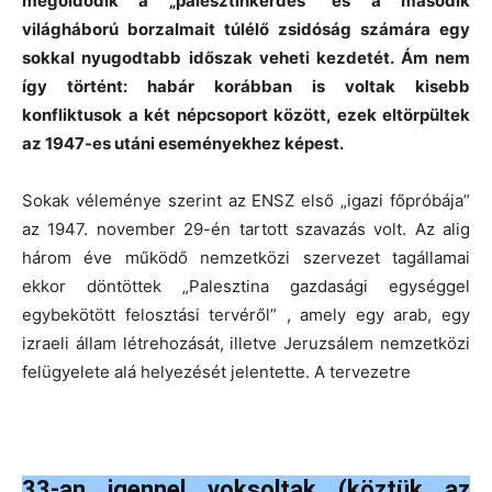
megoldódik a „palesztinkérdés” és a második
világháború borzalmait túlélő zsidóság számára egy
sokkal nyugodtabb időszak veheti kezdetét. Ám nem
így történt: habár korábban is voltak kisebb
konfliktusok a két népcsoport között, ezek eltörpültek
az 1947-es utáni eseményekhez képest.
Sokak véleménye szerint az ENSZ első „igazi főpróbája”
az 1947. november 29-én tartott szavazás volt. Az alig
három éve működő nemzetközi szervezet tagállamai
ekkor döntöttek „Palesztina gazdasági egységgel
egybekötött felosztási tervéről” , amely egy arab, egy
izraeli állam létrehozását, illetve Jeruzsálem nemzetközi
felügyelete alá helyezését jelentette. A tervezetre
33-an igennel voksoltak (köztük az