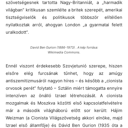
szövetségesnek tartotta Nagy-Britanniát, a „harmadik
világban” kritikusan szemlélte a britek szerepét, amerikai
tisztségviselők és politikusok többször elítélően
nyilatkoztak arról, ahogyan London „a gyarmatai felett
uralkodott”.
David Ben Gurion (1886-1973) . A kép forrása:
Wikimedia Commons.
Ennél viszont érdekesebb Szovjetunió szerepe, hiszen
elsőre elég furcsának tűnhet, hogy az amúgy
antiszemitizmusáról nagyon híres – és később a „cionista
orvosok perét” folytató – Sztálin miért támogatta ennyire
intenzíven az önálló Izrael létrehozását. A cionista
mozgalmak és Moszkva közötti első kapcsolatfelvételre
már a második világháború előtt sor került: Hájim
Weizman (a Cionista Világszövetség akkori elnöke, majd
Izrael első államfője) és Dávid Ben Gurion (1935 óta a