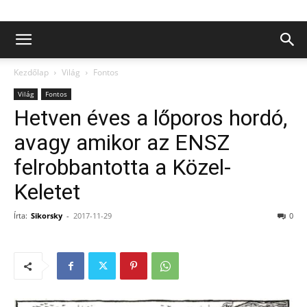
Kezdőlap
Világ
Fontos
Világ
Fontos
Hetven éves a lőporos hordó,
avagy amikor az ENSZ
felrobbantotta a Közel-
Keletet
Írta:
Sikorsky
-
2017-11-29
0