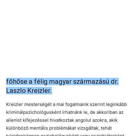
főhőse a félig magyar származású dr.
Laszlo Kreizler.
Kreizler mesterségét a mai fogalmaink szerint leginkább
kriminálpszichológusként írhatnánk le, de akkoriban az
alienist kifejezéssel hivatkoztak angolul azokra, akik
különböző mentális problémákat vizsgáltak, tehát
tulajdonképpen pszichológusként vagy pszichiáterként