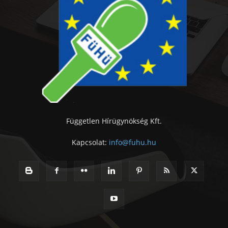
Független Hírügynökség Kft.
Kapcsolat:
info@fuhu.hu