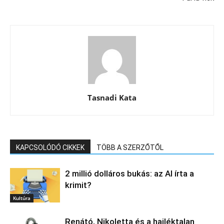
Tasnadi Kata
KAPCSOLÓDÓ CIKKEK
TÖBB A SZERZŐTŐL
2 millió dolláros bukás: az AI írta a
krimit?
Kultúra
Renátó, Nikoletta és a hajléktalan