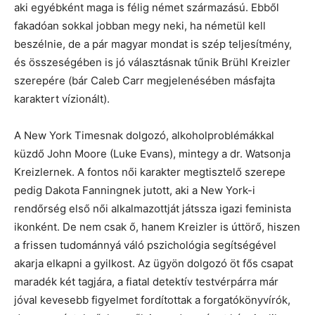
aki egyébként maga is félig német származású. Ebből
fakadóan sokkal jobban megy neki, ha németül kell
beszélnie, de a pár magyar mondat is szép teljesítmény,
és összeségében is jó választásnak tűnik Brühl Kreizler
szerepére (bár Caleb Carr megjelenésében másfajta
karaktert vízionált).
A New York Timesnak dolgozó, alkoholproblémákkal
küzdő John Moore (Luke Evans), mintegy a dr. Watsonja
Kreizlernek. A fontos női karakter megtisztelő szerepe
pedig Dakota Fanningnek jutott, aki a New York-i
rendőrség első női alkalmazottját játssza igazi feminista
ikonként. De nem csak ő, hanem Kreizler is úttörő, hiszen
a frissen tudománnyá váló pszichológia segítségével
akarja elkapni a gyilkost. Az ügyön dolgozó öt fős csapat
maradék két tagjára, a fiatal detektív testvérpárra már
jóval kevesebb figyelmet fordítottak a forgatókönyvírók,