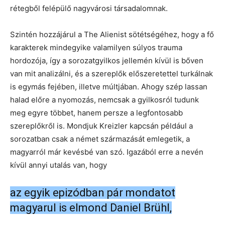
rétegből felépülő nagyvárosi társadalomnak.
Szintén hozzájárul a The Alienist sötétségéhez, hogy a fő
karakterek mindegyike valamilyen súlyos trauma
hordozója, így a sorozatgyilkos jellemén kívül is bőven
van mit analizálni, és a szereplők előszeretettel turkálnak
is egymás fejében, illetve múltjában. Ahogy szép lassan
halad előre a nyomozás, nemcsak a gyilkosról tudunk
meg egyre többet, hanem persze a legfontosabb
szereplőkről is. Mondjuk Kreizler kapcsán például a
sorozatban csak a német származását emlegetik, a
magyarról már kevésbé van szó. Igazából erre a nevén
kívül annyi utalás van, hogy
az egyik epizódban pár mondatot
magyarul is elmond Daniel Brühl,