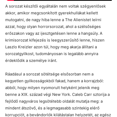
A sorozat készítői egyáltalán nem voltak szégyenlősek
akkor, amikor megcsonkított gyerekhullákat kellett
mutogatni, de nagy hiba lenne a The Alienistet leírni
azzal, hogy olyan horrorsorozat, ahol a szélsőséges
erőszakon vagy az ijesztgetésen lenne a hangsúly. A
krimisorozat kifejezés is leegyszerűsítő lenne, hiszen
Laszlo Kreizler azon túl, hogy meg akarja állítani a
sorozatgyilkost, tudományosan is legalább annyira
érdeklődik a személye iránt.
Ráadásul a sorozat sötétsége elsősorban nem a
kegyetlen gyilkosságokból fakad, hanem a korrajzból:
abból, hogy milyen nyomorult helyként jelenik meg
benne a XIX. század végi New York. Caleb Carr sztorija a
fejlődő nagyváros legsötétebb oldalát mutatja meg: a
mindent átszövő, és a legmagasabb szintekig elérő
korrupciót, a bevándorlók kilátástalan helyzetét, az egész