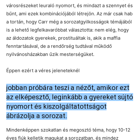
városrészeket leuraló nyomort, és mindazt a szennyet és
bűnt, ami ezek kombinációjából létrejön. Az már csak hab
a tortán, hogy Carr még a sorozatgyilkosságok témájából
is a lehető legfelkavaróbbat választotta: nem elég, hogy
az áldozatok gyerekek, prostituáltak is, akik a maffia
fenntartásával, de a rendőrség tudtával működő
nyilvánosházakban űzik mesterségüket.
Éppen ezért a véres jeleneteknél
jobban próbára teszi a nézőt, amikor ezt
az elképesztő, leginkább a gyereket sújtó
nyomort és kiszolgáltatottságot
ábrázolja a sorozat.
Mindenképpen szokatlan és megosztó téma, hogy 10-12
éves fiúk kelletik magukat a sorozatban, és mindez