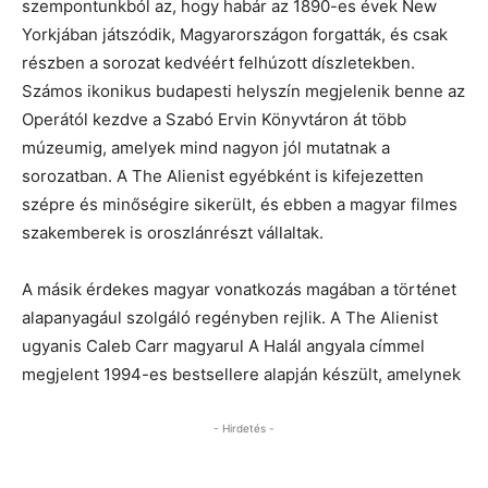
szempontunkból az, hogy habár az 1890-es évek New
Yorkjában játszódik, Magyarországon forgatták, és csak
részben a sorozat kedvéért felhúzott díszletekben.
Számos ikonikus budapesti helyszín megjelenik benne az
Operától kezdve a Szabó Ervin Könyvtáron át több
múzeumig, amelyek mind nagyon jól mutatnak a
sorozatban. A The Alienist egyébként is kifejezetten
szépre és minőségire sikerült, és ebben a magyar filmes
szakemberek is oroszlánrészt vállaltak.
A másik érdekes magyar vonatkozás magában a történet
alapanyagául szolgáló regényben rejlik. A The Alienist
ugyanis Caleb Carr magyarul A Halál angyala címmel
megjelent 1994-es bestsellere alapján készült, amelynek
- Hirdetés -