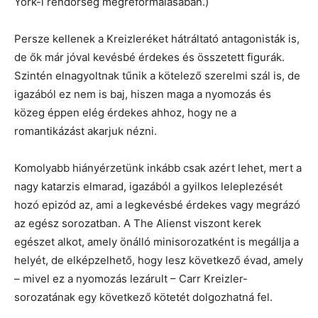
York-i rendőrség megreformálásában.)
Persze kellenek a Kreizleréket hátráltató antagonisták is,
de ők már jóval kevésbé érdekes és összetett figurák.
Szintén elnagyoltnak tűnik a kötelező szerelmi szál is, de
igazából ez nem is baj, hiszen maga a nyomozás és
közeg éppen elég érdekes ahhoz, hogy ne a
romantikázást akarjuk nézni.
Komolyabb hiányérzetünk inkább csak azért lehet, mert a
nagy katarzis elmarad, igazából a gyilkos leleplezését
hozó epizód az, ami a legkevésbé érdekes vagy megrázó
az egész sorozatban. A The Alienst viszont kerek
egészet alkot, amely önálló minisorozatként is megállja a
helyét, de elképzelhető, hogy lesz következő évad, amely
– mivel ez a nyomozás lezárult – Carr Kreizler-
sorozatának egy következő kötetét dolgozhatná fel.