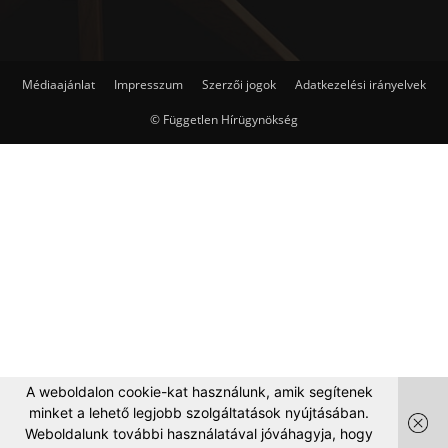
Médiaajánlat
Impresszum
Szerzői jogok
Adatkezelési irányelvek
© Független Hírügynökség
A weboldalon cookie-kat használunk, amik segítenek
minket a lehető legjobb szolgáltatások nyújtásában.
Weboldalunk további használatával jóváhagyja, hogy