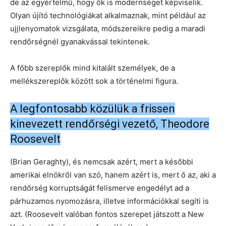
de az egyértelmű, hogy ők is modernséget képviselik.
Olyan újító technológiákat alkalmaznak, mint például az
ujjlenyomatok vizsgálata, módszereikre pedig a maradi
rendőrségnél gyanakvással tekintenek.
A főbb szereplők mind kitalált személyek, de a
mellékszereplők között sok a történelmi figura.
A legfontosabb közülük a frissen
kinevezett rendőrségi vezető, Theodore
Roosevelt
(Brian Geraghty), és nemcsak azért, mert a későbbi
amerikai elnökről van szó, hanem azért is, mert ő az, aki a
rendőrség korruptságát felismerve engedélyt ad a
párhuzamos nyomozásra, illetve információkkal segíti is
azt. (Roosevelt valóban fontos szerepet játszott a New