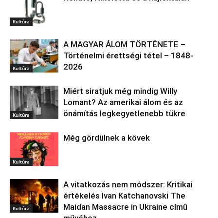
Kultúra
A MAGYAR ÁLOM TÖRTÉNETE –
Történelmi érettségi tétel – 1848-
2026
Kultúra
Miért siratjuk még mindig Willy
Lomant? Az amerikai álom és az
önámítás legkegyetlenebb tükre
Kultúra
Még gördülnek a kövek
Kultúra
A vitatkozás nem módszer: Kritikai
értékelés Ivan Katchanovski The
Maidan Massacre in Ukraine című
Kultúra