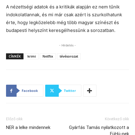
A nézettségi adatok és a kritikák alapján ez nem tűnik
indokolatlannak, és mi már csak azért is szurkolhatunk
érte, hogy legközelebb még több magyar színészt és
budapesti helyszínt keresgélhessünk a sorozatban.
- Hirdetés -
CÍMKÉK
krimi
Netflix
tévésorozat
Facebook
Twitter
Előző cikk
Következő cikk
NER a lelke mindennek
Gyárfás Tamás nyilatkozott a
FüHü-nek