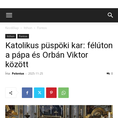
Kezdőlap
Itthon
Fontos
Itthon
Fontos
Katolikus püspöki kar: félúton
a pápa és Orbán Viktor
között
Írta:
Polonius
-
2025-11-25
0