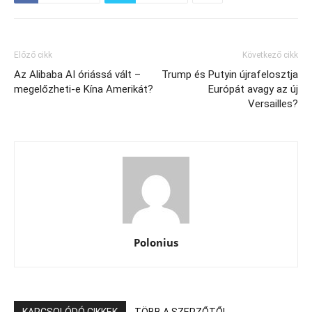
Előző cikk
Következő cikk
Az Alibaba AI óriássá vált –
Trump és Putyin újrafelosztja
megelőzheti-e Kína Amerikát?
Európát avagy az új
Versailles?
Polonius
KAPCSOLÓDÓ CIKKEK
TÖBB A SZERZŐTŐL