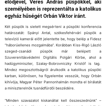
elődjével, Veres András püspökkel, aki
személyében is reprezentálta a katolikus
egyház hűségét Orbán Viktor iránt.
Két püspök is sietett megsérteni a püspöki konferencia
határozatát: Spányi Antal, székesfehérvári püspök a
televízió kamerái előtt jelentette be, hogy belép a Fidesz
“háborúellenes mozgalmába”. Korábban Kiss-Rigó László
szeged-csanádi püspök már belépett a
Szuverenitásvédelmi Digitális Polgári Körbe, ahol a
hadügyminiszter, Szalay-Bobrovniczky Kristóf is tag.
Mindez megosztottságról árulkodik a katolikus püspöki
karban, különösen, ha figyelembe vesszük, hogy Orbán
kihívója, Magyar Péter Pannonhalmán mondta el bírálatát
a miniszterelnök tusnádfürdői beszédére.
“Minden szavazatot kiskanállal kell összeszednünk” –