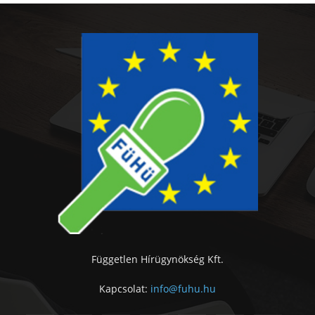
Független Hírügynökség Kft.
Kapcsolat:
info@fuhu.hu