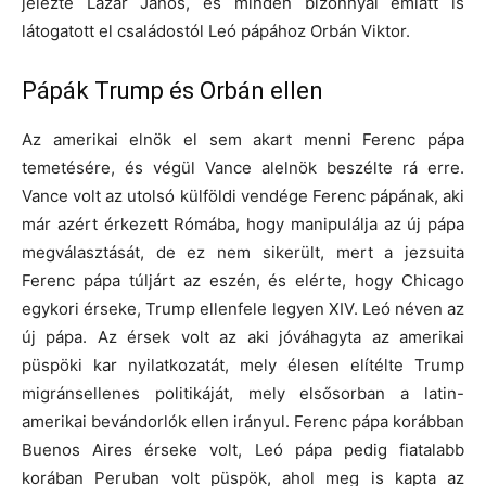
jelezte Lázár János, és minden bizonnyal emiatt is
látogatott el családostól Leó pápához Orbán Viktor.
Pápák Trump és Orbán ellen
Az amerikai elnök el sem akart menni Ferenc pápa
temetésére, és végül Vance alelnök beszélte rá erre.
Vance volt az utolsó külföldi vendége Ferenc pápának, aki
már azért érkezett Rómába, hogy manipulálja az új pápa
megválasztását, de ez nem sikerült, mert a jezsuita
Ferenc pápa túljárt az eszén, és elérte, hogy Chicago
egykori érseke, Trump ellenfele legyen XIV. Leó néven az
új pápa. Az érsek volt az aki jóváhagyta az amerikai
püspöki kar nyilatkozatát, mely élesen elítélte Trump
migránsellenes politikáját, mely elsősorban a latin-
amerikai bevándorlók ellen irányul. Ferenc pápa korábban
Buenos Aires érseke volt, Leó pápa pedig fiatalabb
korában Peruban volt püspök, ahol meg is kapta az