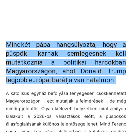
Mindkét pápa hangsúlyozta, hogy a
püspöki karnak semlegesnek kell
mutatkoznia a politikai harcokban
Magyarországon, ahol Donald Trump
legjobb európai barátja van hatalmon.
A katolikus egyház befolyása lényegesen csökkenhetett
Magyarországon – ezt mutatják a felmérések – de még
mindig jelentős. Olyan kiélezett helyzetben mint amilyen
kialakult a 2026-os választások előtt, a püspökök
állásfoglalásának különös jelentősége lehet. Mind Ferenc
pápa, mind Leó pápa elsősorban a katolikus egyház