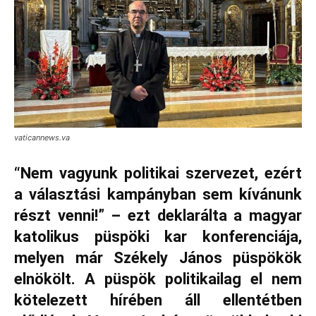
vaticannews.va
“Nem vagyunk politikai szervezet, ezért
a választási kampányban sem kívánunk
részt venni!” – ezt deklarálta a magyar
katolikus püspöki kar konferenciája,
melyen már Székely János püspökök
elnökölt. A püspök politikailag el nem
kötelezett hírében áll ellentétben