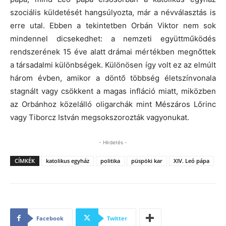
szociális küldetését hangsúlyozta, már a névválasztás is
erre utal. Ebben a tekintetben Orbán Viktor nem sok
mindennel dicsekedhet: a nemzeti együttműködés
rendszerének 15 éve alatt drámai mértékben megnőttek
a társadalmi különbségek. Különösen így volt ez az elmúlt
három évben, amikor a döntő többség életszínvonala
stagnált vagy csökkent a magas infláció miatt, miközben
az Orbánhoz közelálló oligarchák mint Mészáros Lőrinc
vagy Tiborcz István megsokszorozták vagyonukat.
- Hirdetés -
CÍMKÉK
katolikus egyház
politika
püspöki kar
XIV. Leó pápa
Facebook
Twitter