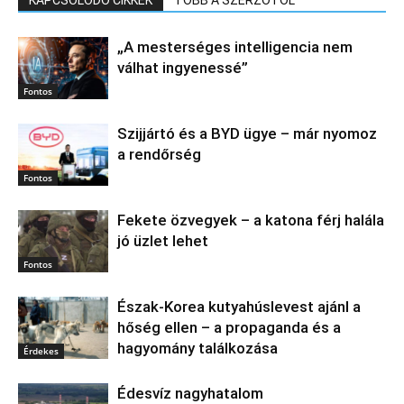
„A mesterséges intelligencia nem
válhat ingyenessé”
Fontos
Szijjártó és a BYD ügye – már nyomoz
a rendőrség
Fontos
Fekete özvegyek – a katona férj halála
jó üzlet lehet
Fontos
Észak‑Korea kutyahúslevest ajánl a
hőség ellen – a propaganda és a
hagyomány találkozása
Érdekes
Édesvíz nagyhatalom