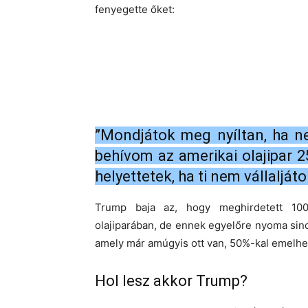
fenyegette őket:
”Mondjátok meg nyíltan, ha n
behívom az amerikai olajipar 25
helyettetek, ha ti nem vállaljáto
Trump baja az, hogy meghirdetett 100 
olajiparában, de ennek egyelőre nyoma sin
amely már amúgyis ott van, 50%-kal emelhet
Hol lesz akkor Trump?