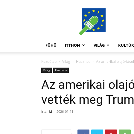
FüHü
FÜHÜ
ITTHON
VILÁG
KULTÚ
Kezdőlap
Világ
Hasznos
Az amerikai olajóriás
Világ
Hasznos
Az amerikai olaj
vették meg Trum
Írta:
ki
-
2026-01-11