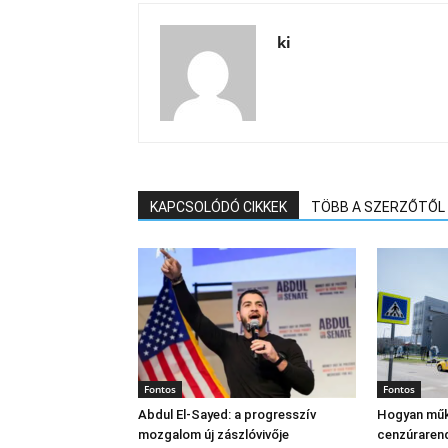
ki
KAPCSOLÓDÓ CIKKEK
TÖBB A SZERZŐTŐL
Fontos
Fontos
Abdul El‑Sayed: a progresszív
Hogyan műk
mozgalom új zászlóvivője
cenzúraren