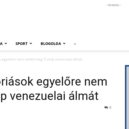
- Hirdetés -
RA
SPORT
BLOGOLDA
–
ok egyelőre nem vették meg Trump venezuelai álmát
óriások egyelőre nem
p venezuelai álmát
0