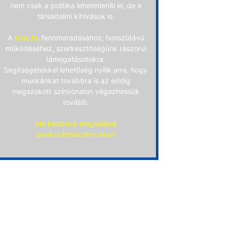
nem csak a politika lehetetleníti el, de a
társadalmi kihívások is.
A
fuhu.hu
fennmaradásához, hosszútávú
működéséhez, szerkesztőségünk rászorul
támogatásotokra.
Segítségetekkel lehetőség nyílik arra, hogy
munkánkat továbbra is az eddig
megszokott színvonalon végezhessük
tovább.
Ide kattintva megtalálod
bankszámlaszámunkat!