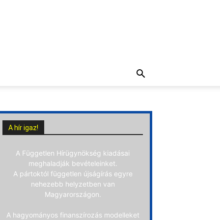
A hír igaz!
A Független Hírügynökség kiadásai
meghaladják bevételeinket.
A pártoktól független újságírás egyre
nehezebb helyzetben van
Magyarországon.
A hagyományos finanszírozás modelleket