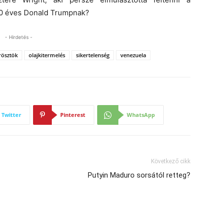
 80 éves Donald Trumpnak?
- Hirdetés -
trösztök
olajkitermelés
sikertelenség
venezuela
Twitter
Pinterest
WhatsApp
Következő cikk
Putyin Maduro sorsától retteg?