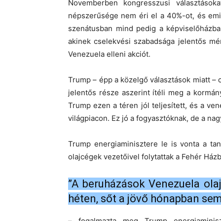
Novemberben kongresszusi választások
népszerűsége nem éri el a 40%-ot, és emia
szenátusban mind pedig a képviselőházba
akinek cselekvési szabadsága jelentős m
Venezuela elleni akciót.
Trump – épp a közelgő választások miatt – c
jelentős része aszerint ítéli meg a kormá
Trump ezen a téren jól teljesített, és a ven
világpiacon. Ez jó a fogyasztóknak, de a na
Trump energiaminisztere le is vonta a tan
olajcégek vezetőivel folytattak a Fehér Ház
”A beruházások Venezuela ol
héten, sőt a jövő hónapban sem,
– fogalmazta meg Trump energiaminiszt