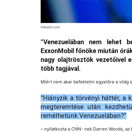
linkedin.com
“Venezuelában nem lehet be
ExxonMobil főnöke miután órák
nagy olajtrösztök vezetőivel
több tagjával.
Miért nem akar befektetni egyelőre a világ
”Hiányzik a törvényi háttér, 
megteremtése után kezdhetün
remélhetünk Venezuelában?”
– nyilatkozta a CNN- nek Darren Woods, az E