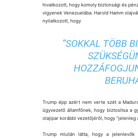
hivatkozott, hogy komoly biztonsági és pénz
vigyenek Venezuelába. Harold Hamm olajváll
nyilatkozott, hogy
“SOKKAL TÖBB B
SZÜKSÉGÜ
HOZZÁFOGJUN
BERUH
Trump épp azért nem verte szét a Maduro 
ügyvezető államfőnek, hogy biztosítsa a g
olajipar korábbi vezetőjéről, hogy “jelenleg
Trump miután látta, hogy a jelenlevők 