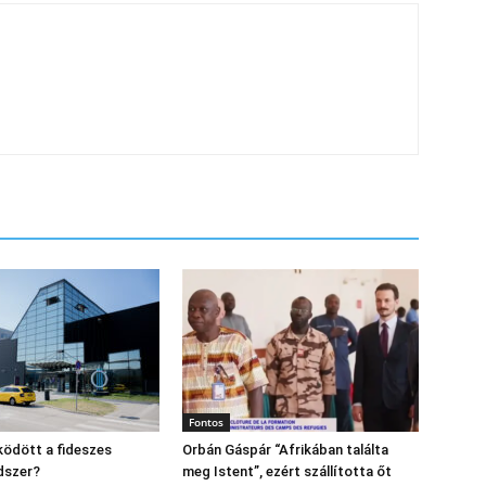
Fontos
ödött a fideszes
Orbán Gáspár “Afrikában találta
dszer?
meg Istent”, ezért szállította őt