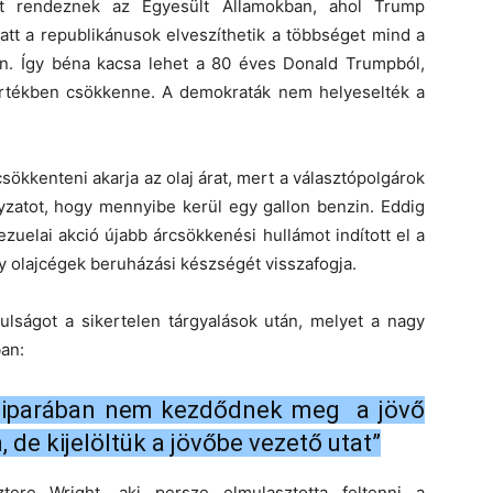
at rendeznek az Egyesült Államokban, ahol Trump
tt a republikánusok elveszíthetik a többséget mind a
n. Így béna kacsa lehet a 80 éves Donald Trumpból,
értékben csökkenne. A demokraták nem helyeselték a
sökkenteni akarja az olaj árat, mert a választópolgárok
nyzatot, hogy mennyibe kerül egy gallon benzin. Eddig
ezuelai akció újabb árcsökkenési hullámot indított el a
gy olajcégek beruházási készségét visszafogja.
ulságot a sikertelen tárgyalások után, melyet a nagy
ban:
ajiparában nem kezdődnek meg a jövő
 de kijelöltük a jövőbe vezető utat”
ere Wright, aki persze elmulasztotta feltenni a