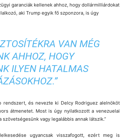
ügyi garanciák kellenek ahhoz, hogy dollármilliárdokat
alkozó, aki Trump egyik fő szponzora, is úgy
IZTOSÍTÉKRA VAN MÉG
NK AHHOZ, HOGY
K ILYEN HATALMAS
ÁZÁSOKHOZ.”
rendszert, és nevezte ki Delcy Rodriguez alelnököt
yors átmenetet. Most is úgy nyilatkozott a venezuelai
 a szövetségesünk vagy legalábbis annak látszik.”
lelkesedése ugyancsak visszafogott, ezért meg is