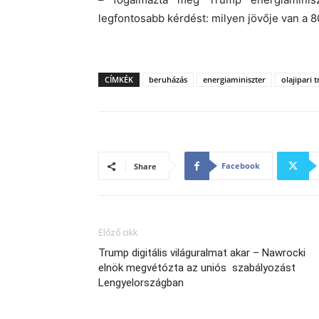
legfontosabb kérdést: milyen jövője van a
CÍMKÉK
beruházás
energiaminiszter
olajipari 
Facebook
Share
Előző cikk
Trump digitális világuralmat akar – Nawrocki
elnök megvétózta az uniós szabályozást
Lengyelországban