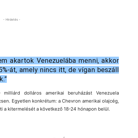
- Hirdetés -
em akartok Venezuelába menni, akkor
%-át, amely nincs itt, de vígan beszáll
k.”
milliárd dolláros amerikai beruházást Venezuela
csen. Egyetlen konkrétum: a Chevron amerikai olajcég,
i a kitermelését a következő 18-24 hónapon belül.