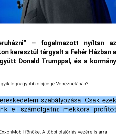
ruházni” – fogalmazott nyíltan az
on keresztül tárgyalt a Fehér Házban a
 együtt Donald Trumppal, és a kormány
 egyik legnagyobb olajcége Venezuelában?
a kereskedelem szabályozása. Csak ezek
k el számolgatni: mekkora profitot
xxonMobil főnöke. A többi olajóriás vezére is arra