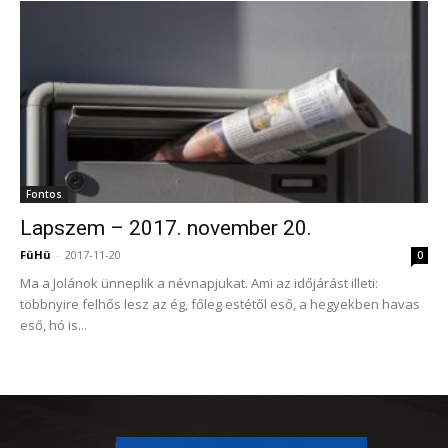
Fontos
Lapszem – 2017. november 20.
FüHü
-
2017-11-20
0
Ma a Jolánok ünneplik a névnapjukat. Ami az időjárást illeti:
többnyire felhős lesz az ég, főleg estétől eső, a hegyekben havas
eső, hó is...