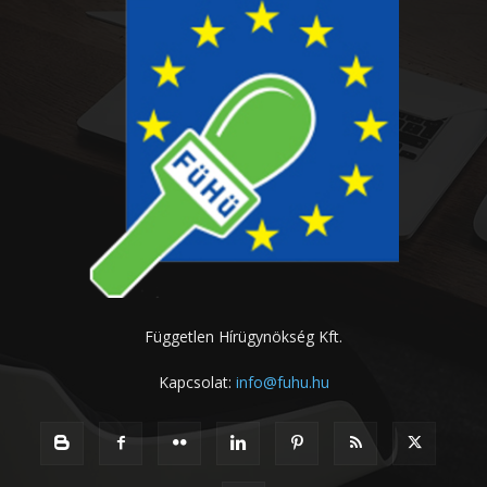
Független Hírügynökség Kft.
Kapcsolat:
info@fuhu.hu