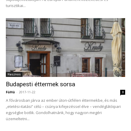
turisztikai...
Hasznos
Budapesti éttermek sorsa
FüHü
-
2017-11-22
0
A fővárosban járva az ember úton-útfélen éttermekbe, és más
„etetési-itatási” célú – csúnya kifejezéssel élve – vendéglátóipari
egységbe botlik. Gondolhatnánk, hogy nagyon megéri
üzemeltetni...