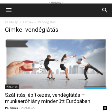
- Hirdetés -
Kezdőlap
Címkék
Vendéglátás
Címke: vendéglátás
Hasznos
Szállitás, építkezés, vendéglátás –
munkaerőhiány mindenütt Európában
Polonius
-
2021-08-29
0