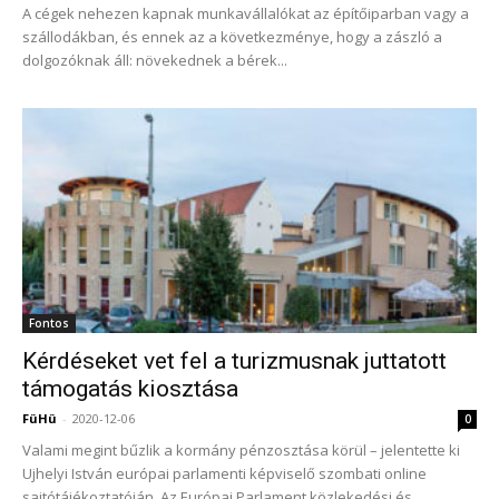
A cégek nehezen kapnak munkavállalókat az építőiparban vagy a
szállodákban, és ennek az a következménye, hogy a zászló a
dolgozóknak áll: növekednek a bérek...
Fontos
Kérdéseket vet fel a turizmusnak juttatott
támogatás kiosztása
FüHü
-
2020-12-06
0
Valami megint bűzlik a kormány pénzosztása körül – jelentette ki
Ujhelyi István európai parlamenti képviselő szombati online
sajtótájékoztatóján. Az Európai Parlament közlekedési és