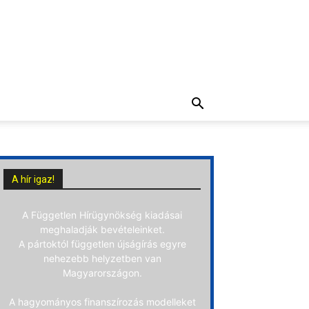
A hír igaz!
A Független Hírügynökség kiadásai
meghaladják bevételeinket.
A pártoktól független újságírás egyre
nehezebb helyzetben van
Magyarországon.
A hagyományos finanszírozás modelleket