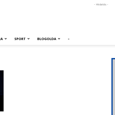
- Hirdetés -
RA
SPORT
BLOGOLDA
–