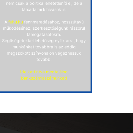
nem csak a politika lehetetleníti el, de a
társadalmi kihívások is.
A
fuhu.hu
fennmaradásához, hosszútávú
működéséhez, szerkesztőségünk rászorul
támogatásotokra.
Segítségetekkel lehetőség nyílik arra, hogy
munkánkat továbbra is az eddig
megszokott színvonalon végezhessük
tovább.
Ide kattintva megtalálod
bankszámlaszámunkat!