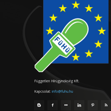
Független Hírügynökség Kft.
Kapcsolat:
info@fuhu.hu