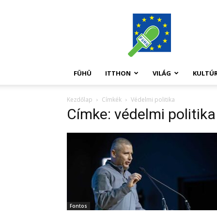
FüHü
FÜHÜ
ITTHON
VILÁG
KULTÚ
Kezdőlap
Címkék
Védelmi politika
Címke: védelmi politika
Fontos