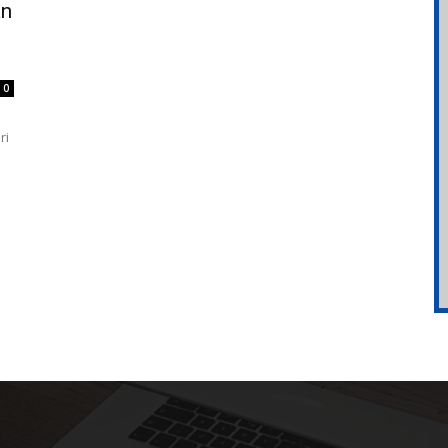
án
0
ri