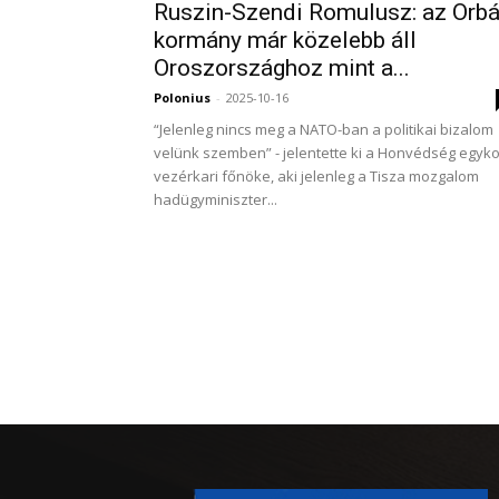
Ruszin-Szendi Romulusz: az Orb
kormány már közelebb áll
Oroszországhoz mint a...
Polonius
-
2025-10-16
“Jelenleg nincs meg a NATO-ban a politikai bizalom
velünk szemben” - jelentette ki a Honvédség egyko
vezérkari főnöke, aki jelenleg a Tisza mozgalom
hadügyminiszter...