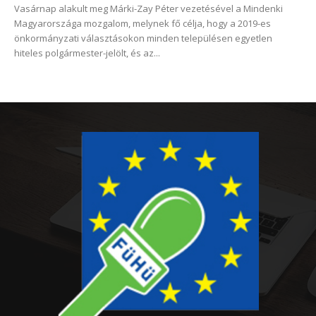
Vasárnap alakult meg Márki-Zay Péter vezetésével a Mindenki
Magyarországa mozgalom, melynek fő célja, hogy a 2019-es
önkormányzati választásokon minden településen egyetlen
hiteles polgármester-jelölt, és az...