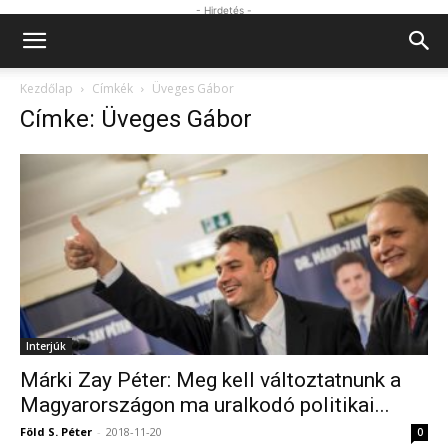
- Hirdetés -
Kezdőlap
Címkék
Üveges Gábor
Címke: Üveges Gábor
Interjúk
Márki Zay Péter: Meg kell változtatnunk a
Magyarországon ma uralkodó politikai...
Föld S. Péter
-
2018-11-20
0