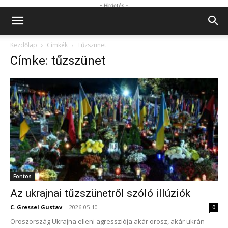
- Hirdetés -
Kezdőlap
Címkék
Tűzszünet
Címke: tűzszünet
Fontos
Az ukrajnai tűzszünetről szóló illúziók
C. Gressel Gustav
-
2026-05-10
0
Oroszország Ukrajna elleni agressziója akár orosz, akár ukrán