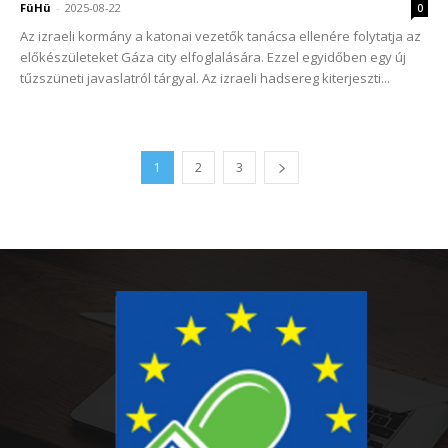
FüHü
-
2025-08-22
0
Az izraeli kormány a katonai vezetők tanácsa ellenére folytatja az
előkészületeket Gáza city elfoglalására. Ezzel egyidőben egy új
tűzszüneti javaslatról tárgyal. Az izraeli hadsereg kiterjeszti...
1
2
3