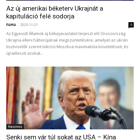
Az új amerikai béketerv Ukrajnát a
kapituláció felé sodorja
FüHü
-
2025-11-21
0
Az Egyesült Államok új békejavaslatot terjeszt elő Oroszország
Ukrajna elleni háborújának megszüntetésére, amelyet az ukrán
tisztviselők szerint tükrözi Moszkva maximalista követeléseit, és
újraéleszti azokat...
Hasznos
Senki sem vár túl sokat az USA – Kína