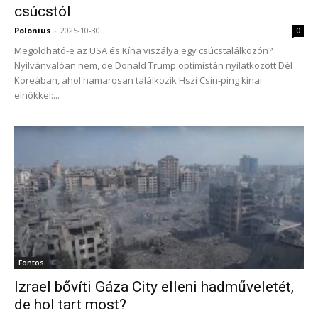
csúcstól
Polonius
-
2025-10-30
0
Megoldható-e az USA és Kína viszálya egy csúcstalálkozón?
Nyilvánvalóan nem, de Donald Trump optimistán nyilatkozott Dél
Koreában, ahol hamarosan találkozik Hszi Csin-ping kínai
elnökkel:...
Fontos
Izrael bővíti Gáza City elleni hadműveletét,
de hol tart most?