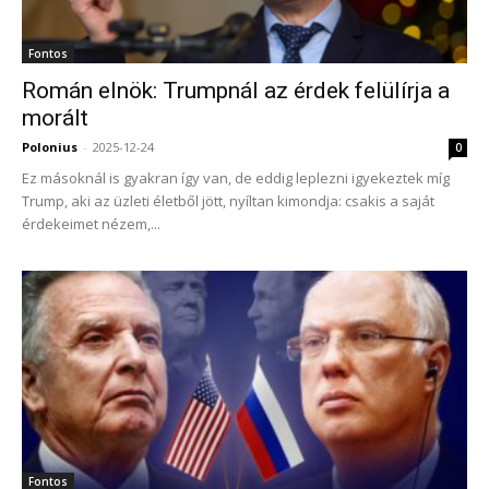
Fontos
Román elnök: Trumpnál az érdek felülírja a
morált
Polonius
-
2025-12-24
0
Ez másoknál is gyakran így van, de eddig leplezni igyekeztek míg
Trump, aki az üzleti életből jött, nyíltan kimondja: csakis a saját
érdekeimet nézem,...
Fontos