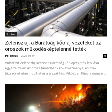
Fontos
Zelenszkij: a Barátság kőolaj vezetéket az
oroszok működésképtelenné tették
Polonius
-
2026-03-04
0
Volodimir Zelenszkij szerint a Barátság kőolajvezeték leállása
egyértelműen az orosz támadások következménye, és csak
tűzszünet után indulhat újra a szállítás. Miközben Kijev a magyar...