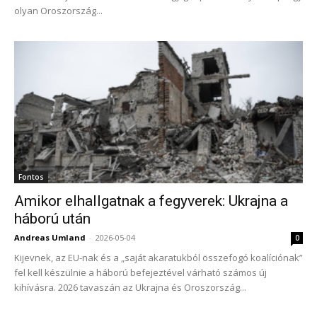
olyan Oroszország...
Fontos
Amikor elhallgatnak a fegyverek: Ukrajna a
háború után
Andreas Umland
-
2026-05-04
0
Kijevnek, az EU-nak és a „saját akaratukból összefogó koalíciónak”
fel kell készülnie a háború befejeztével várható számos új
kihívásra. 2026 tavaszán az Ukrajna és Oroszország...