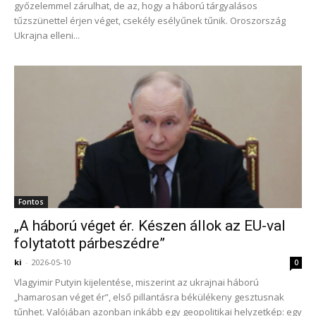
győzelemmel zárulhat, de az, hogy a háború tárgyalásos
tűzszünettel érjen véget, csekély esélyűnek tűnik. Oroszország
Ukrajna elleni...
Fontos
„A háború véget ér. Készen állok az EU-val
folytatott párbeszédre”
ki
-
2026-05-10
0
Vlagyimir Putyin kijelentése, miszerint az ukrajnai háború
„hamarosan véget ér”, első pillantásra békülékeny gesztusnak
tűnhet. Valójában azonban inkább egy geopolitikai helyzetkép: egy