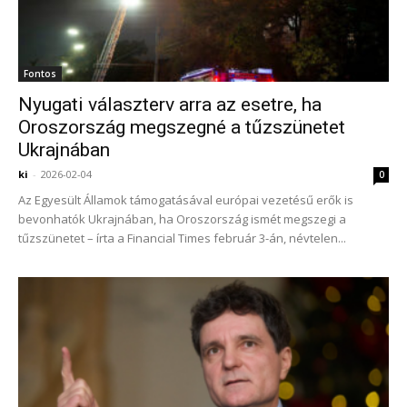
Fontos
Nyugati választerv arra az esetre, ha
Oroszország megszegné a tűzszünetet
Ukrajnában
ki
-
2026-02-04
0
Az Egyesült Államok támogatásával európai vezetésű erők is
bevonhatók Ukrajnában, ha Oroszország ismét megszegi a
tűzszünetet – írta a Financial Times február 3-án, névtelen...