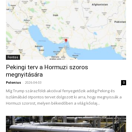
Fontos
Pekingi terv a Hormuzi szoros
megnyitására
Polonius
-
2026-04-03
0
Míg Trump szárazföldi akcióval fenyegetőzik addig Peking és
Iszlámábád ötpontos tervet dolgozott ki arra, hogy megnyissák a
Hormuzi szorost, melyen békeidőben a világ kőolaj...