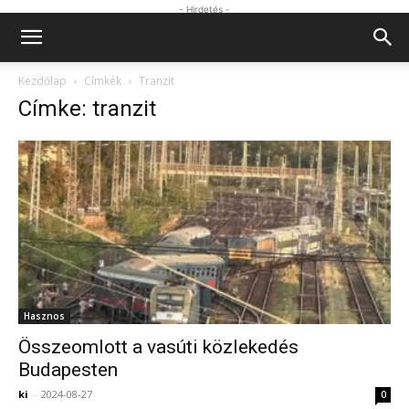
- Hirdetés -
Kezdőlap
Címkék
Tranzit
Címke: tranzit
Hasznos
Összeomlott a vasúti közlekedés
Budapesten
ki
-
2024-08-27
0