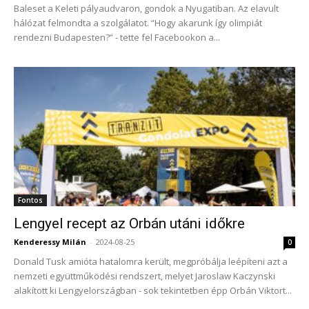
Baleset a Keleti pályaudvaron, gondok a Nyugatiban. Az elavult
hálózat felmondta a szolgálatot. “Hogy akarunk így olimpiát
rendezni Budapesten?” - tette fel Facebookon a...
Fontos
Lengyel recept az Orbán utáni időkre
Kenderessy Milán
-
2024-08-25
0
Donald Tusk amióta hatalomra került, megpróbálja leépíteni azt a
nemzeti együttműködési rendszert, melyet Jaroslaw Kaczynski
alakított ki Lengyelországban - sok tekintetben épp Orbán Viktort...