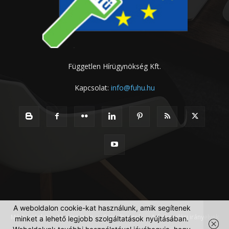
Független Hírügynökség Kft.
Kapcsolat:
info@fuhu.hu
A weboldalon cookie-kat használunk, amik segítenek
Médiaajánlat
Impresszum
Szerzői jogok
Adatkezelési irányelvek
minket a lehető legjobb szolgáltatások nyújtásában.