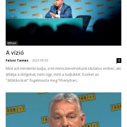
Itthon
A vízió
Falusi Tamas
-
2023-09-03
0
Mint azt mindenki tudja, a mi miniszterelnökünk távlatos ember, aki
átlátja a dolgokat, nem úgy, mint a tudjukkik. Ezeket az
"átlátásokat" fogalmazta meg Tihanyban...