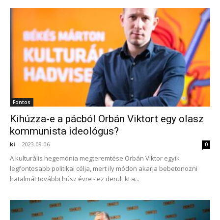
Fontos
Kihúzza-e a pácból Orbán Viktort egy olasz
kommunista ideológus?
ki
-
2023-09-06
0
A kulturális hegemónia megteremtése Orbán Viktor egyik
legfontosabb politikai célja, mert ily módon akarja bebetonozni
hatalmát további húsz évre - ez derült ki a...