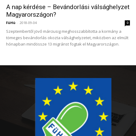
A nap kérdése – Bevándorlási válsághelyzet
Magyarországon?
FüHü
-
2018-09-04
0
Szeptembertől jövő márciusig meghosszabbította a kormány a
tömeges bevándorlás okozta válsághelyzetet, miközben az elmúlt
hónapban mindössze 13 migránst fogtak el Magyarországon.