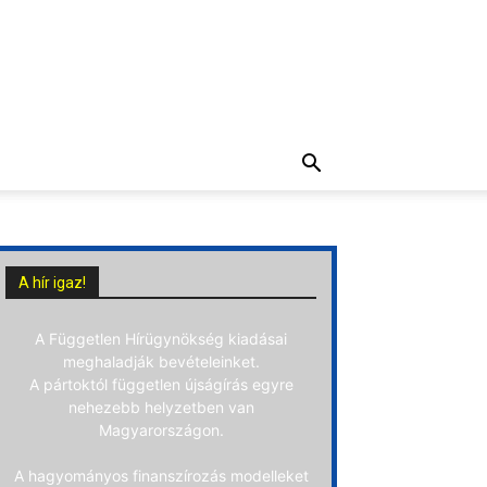
A hír igaz!
A Független Hírügynökség kiadásai
meghaladják bevételeinket.
A pártoktól független újságírás egyre
nehezebb helyzetben van
Magyarországon.
A hagyományos finanszírozás modelleket