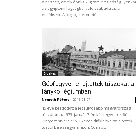
a pészah, amely április 7-ig tart. A zsidóság ilyenko
az egyiptomi fogságból való szabadulásra
emlékszik. A fogság történetét...
Érdekes
Gépfegyverrel ejtettek túszokat a
lánykollégiumban
Németh Róbert
-
2018-01-07
45 éve kezdődött a legsúlyosabb magyarországi
túszdráma: 1973. január 7-én két fegyveres fiú, a
Pintye testvérek 15-16 éves diáklányokat ejtettek
túszul Balassagyarmaton. Öt nap...