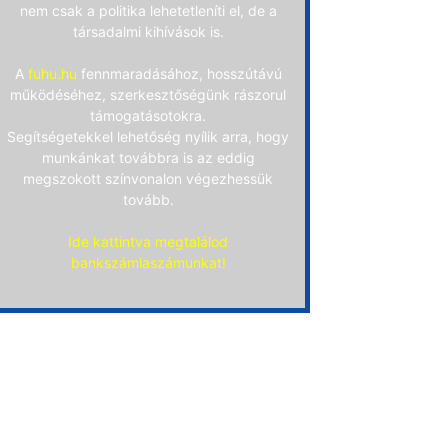
nem csak a politika lehetetleníti el, de a
társadalmi kihívások is.
A
fuhu.hu
fennmaradásához, hosszútávú
működéséhez, szerkesztőségünk rászorul
támogatásotokra.
Segítségetekkel lehetőség nyílik arra, hogy
munkánkat továbbra is az eddig
megszokott színvonalon végezhessük
tovább.
Ide kattintva megtalálod
bankszámlaszámunkat!