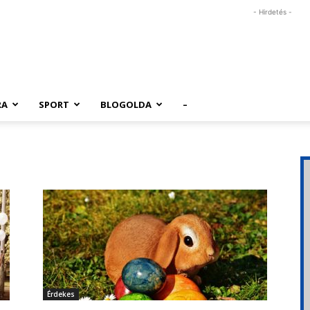
- Hirdetés -
RA
SPORT
BLOGOLDA
–
Érdekes