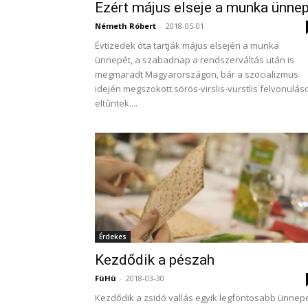
Ezért május elseje a munka ünne
Németh Róbert
-
2018-05-01
Évtizedek óta tartják május elsején a munka
ünnepét, a szabadnap a rendszerváltás után is
megmaradt Magyarországon, bár a szocializmus
idején megszokott sörös-virslis-vurstlis felvonulás
eltűntek....
Érdekes
Kezdődik a pészah
FüHü
-
2018-03-30
Kezdődik a zsidó vallás egyik legfontosabb ünnep