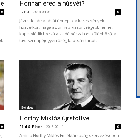
pe
Honnan ered a húsvét?
FüHü
-
2018-04-01
0
0
Jézus feltámadását ünneplik a keresztények
húsvétkor, maga az ünnep viszont régebbi ennél:
kapcsolódik hozzá a zsidó pészah és különböző, a
ok
tavaszi napéjegyenlőség kapcsán tartott...
Érdekes
Horthy Miklós újratöltve
Föld S. Péter
-
2018-02-11
0
0
e,
A hír: a Horthy Miklós Emléktársaság szervezésében