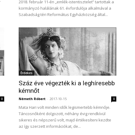
r
2018. február 11-én „emlék-istentisztelet” tartottak a
kormányzó halálának 61. évfordulója alkalmával a
Szabadság téri Református Egyházközség által...
Érdekes
Száz éve végezték ki a leghíresebb
kémnőt
Németh Róbert
-
2017-10-15
0
0
Mata Hari volt minden idők legismertebb kémnője.
Táncosnőként dolgozott, néhány évig rendkívül
sikeres és népszerű volt, majd értékesíteni kezdte
az így szerzett információkat, de...