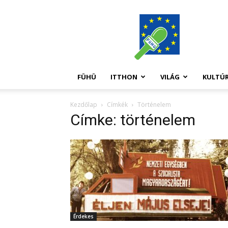
FüHü
FÜHÜ
ITTHON
VILÁG
KULTÚ
Kezdőlap
Címkék
Történelem
Címke: történelem
Érdekes