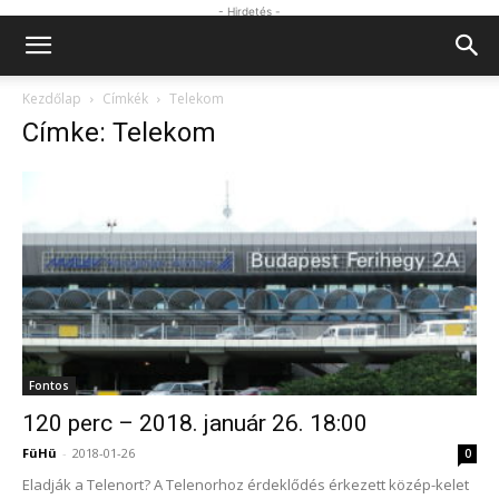
- Hirdetés -
Kezdőlap
Címkék
Telekom
Címke: Telekom
Fontos
120 perc – 2018. január 26. 18:00
FüHü
-
2018-01-26
0
Eladják a Telenort? A Telenorhoz érdeklődés érkezett közép-kelet