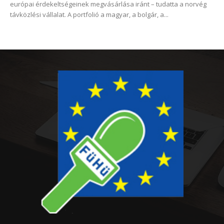
európai érdekeltségeinek megvásárlása iránt – tudatta a norvég
távközlési vállalat. A portfolió a magyar, a bolgár, a...