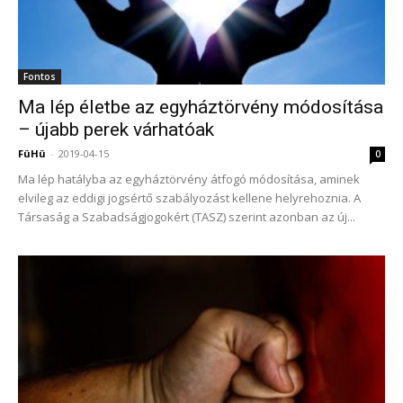
Fontos
Ma lép életbe az egyháztörvény módosítása
– újabb perek várhatóak
FüHü
-
2019-04-15
0
Ma lép hatályba az egyháztörvény átfogó módosítása, aminek
elvileg az eddigi jogsértő szabályozást kellene helyrehoznia. A
Társaság a Szabadságjogokért (TASZ) szerint azonban az új...