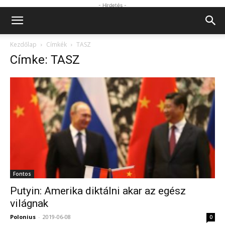
- Hirdetés -
Kezdőlap
Címkék
TASZ
Címke: TASZ
Fontos
Putyin: Amerika diktálni akar az egész
világnak
Polonius
-
2019-06-08
0