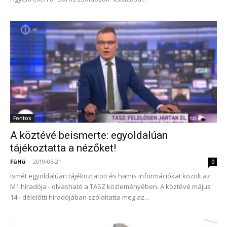
Fontos
A köztévé beismerte: egyoldalúan
tájékoztatta a nézőket!
FüHü
-
2019-05-21
0
Ismét egyoldalúan tájékoztatott és hamis információkat közölt az
M1 híradója - olvasható a TASZ közleményében. A köztévé május
14-i délelőtti híradójában szólaltatta meg az...