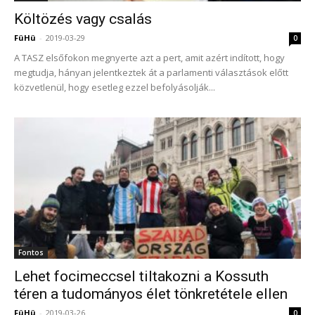
Költözés vagy csalás
FüHü
-
2019-03-29
0
A TASZ elsőfokon megnyerte azt a pert, amit azért indított, hogy
megtudja, hányan jelentkeztek át a parlamenti választások előtt
közvetlenül, hogy esetleg ezzel befolyásolják...
Fontos
Lehet focimeccsel tiltakozni a Kossuth
téren a tudományos élet tönkretétele ellen
FüHü
-
2019-03-26
0