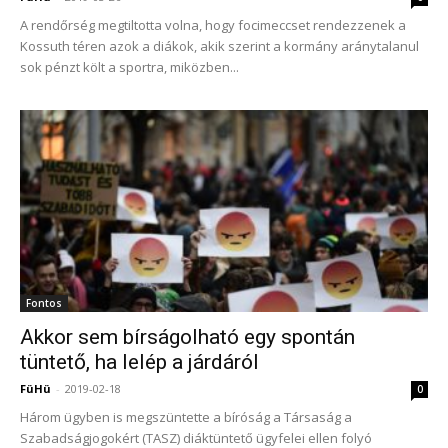
A rendőrség megtiltotta volna, hogy focimeccset rendezzenek a
Kossuth téren azok a diákok, akik szerint a kormány aránytalanul
sok pénzt költ a sportra, miközben...
Fontos
Akkor sem bírságolható egy spontán
tüntető, ha lelép a járdáról
FüHü
-
2019-02-18
0
Három ügyben is megszüntette a bíróság a Társaság a
Szabadságjogokért (TASZ) diáktüntető ügyfelei ellen folyó