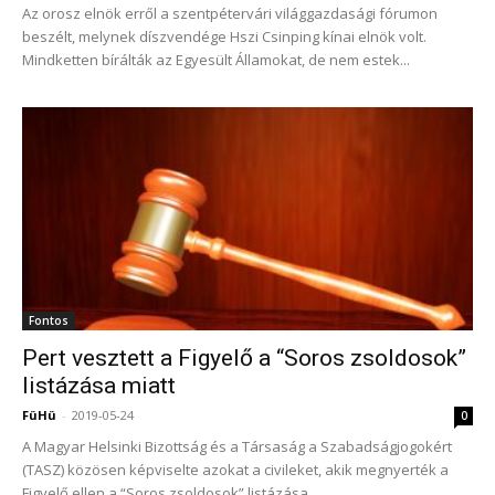
Az orosz elnök erről a szentpétervári világgazdasági fórumon
beszélt, melynek díszvendége Hszi Csinping kínai elnök volt.
Mindketten bírálták az Egyesült Államokat, de nem estek...
Fontos
Pert vesztett a Figyelő a “Soros zsoldosok”
listázása miatt
FüHü
-
2019-05-24
0
A Magyar Helsinki Bizottság és a Társaság a Szabadságjogokért
(TASZ) közösen képviselte azokat a civileket, akik megnyerték a
Figyelő ellen a “Soros zsoldosok” listázása...