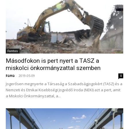
Fontos
Másodfokon is pert nyert a TASZ a
miskolci önkormányzattal szemben
FüHü
-
2019-05-09
0
Jogerősen megnyerte a Társaság a Szabadságjogokért (TASZ) és a
Nemzeti és Etnikai Kisebbségi Jogvédő Iroda (NEKI) azt a pert, amit
a Miskolci Önkormányzattal, a...