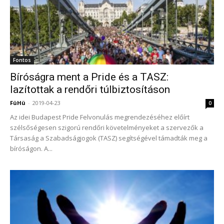
Fontos
Bíróságra ment a Pride és a TASZ:
lazítottak a rendőri túlbiztosításon
FüHü
-
2019-04-23
0
Az idei Budapest Pride Felvonulás megrendezéséhez előírt
szélsőségesen szigorú rendőri követelményeket a szervezők a
Társaság a Szabadságjogok (TASZ) segítségével támadták meg a
bíróságon. A...