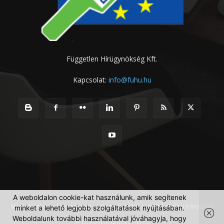
Független Hírügynökség Kft.
Kapcsolat:
info@fuhu.hu
A weboldalon cookie-kat használunk, amik segítenek
Médiaajánlat
Impresszum
Szerzői jogok
Adatkezelési irányelvek
minket a lehető legjobb szolgáltatások nyújtásában.
Weboldalunk további használatával jóváhagyja, hogy
© Független Hírügynökség