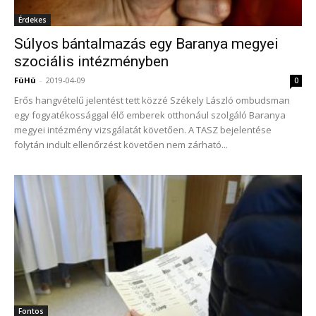
Érdekes
Súlyos bántalmazás egy Baranya megyei
szociális intézményben
FüHü
-
2019-04-09
0
Erős hangvételű jelentést tett közzé Székely László ombudsman
egy fogyatékossággal élő emberek otthonául szolgáló Baranya
megyei intézmény vizsgálatát követően. A TASZ bejelentése
folytán indult ellenőrzést követően nem zárható...
Fontos