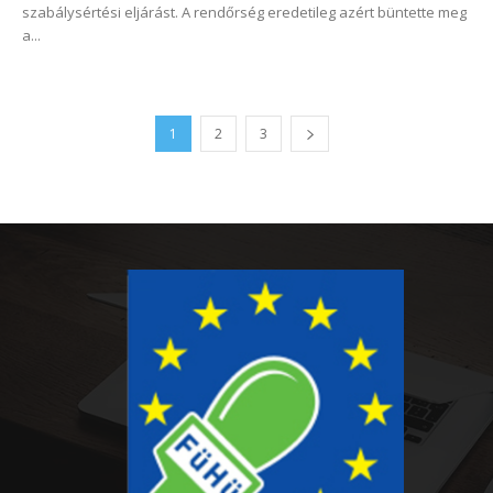
szabálysértési eljárást. A rendőrség eredetileg azért büntette meg
a...
1
2
3