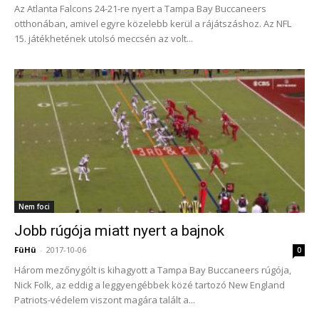
Az Atlanta Falcons 24-21-re nyert a Tampa Bay Buccaneers
otthonában, amivel egyre közelebb kerül a rájátszáshoz. Az NFL
15. játékhetének utolsó meccsén az volt...
Nem foci
Jobb rúgója miatt nyert a bajnok
FüHü
-
2017-10-06
0
Három mezőnygólt is kihagyott a Tampa Bay Buccaneers rúgója,
Nick Folk, az eddig a leggyengébbek közé tartozó New England
Patriots-védelem viszont magára talált a...