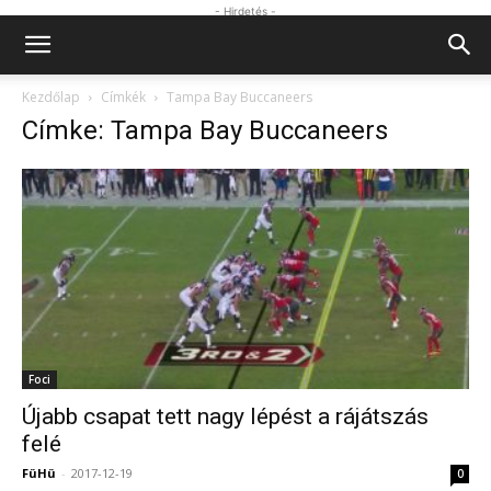
- Hirdetés -
Kezdőlap
Címkék
Tampa Bay Buccaneers
Címke: Tampa Bay Buccaneers
Foci
Újabb csapat tett nagy lépést a rájátszás
felé
FüHü
-
2017-12-19
0