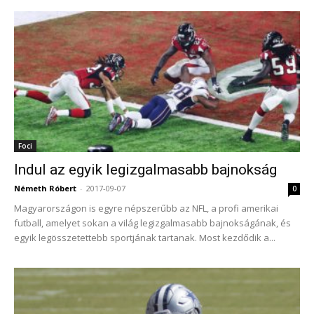
Foci
Indul az egyik legizgalmasabb bajnokság
Németh Róbert
-
2017-09-07
0
Magyarországon is egyre népszerűbb az NFL, a profi amerikai
futball, amelyet sokan a világ legizgalmasabb bajnokságának, és
egyik legösszetettebb sportjának tartanak. Most kezdődik a...