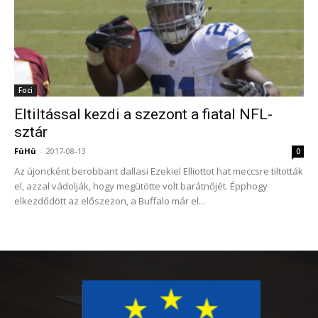
Foci
Eltiltással kezdi a szezont a fiatal NFL-
sztár
FüHü
-
2017-08-13
0
Az újoncként berobbant dallasi Ezekiel Elliottot hat meccsre tiltották
el, azzal vádolják, hogy megütötte volt barátnőjét. Épphogy
elkezdődött az előszezon, a Buffalo már el...