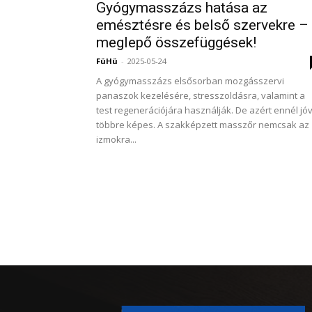
Gyógymasszázs hatása az
emésztésre és belső szervekre –
meglepő összefüggések!
FüHü
-
2025-05-24
A gyógymasszázs elsősorban mozgásszervi
panaszok kezelésére, stresszoldásra, valamint a
test regenerációjára használják. De azért ennél jóv
többre képes. A szakképzett masszőr nemcsak az
izmokra...