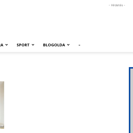
- Hirdetés -
RA
SPORT
BLOGOLDA
–