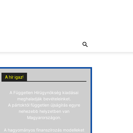
A hír igaz!
A Független Hírügynökség kiadásai
meghaladják bevételeinket.
A pártoktól független újságírás egyre
nehezebb helyzetben van
Magyarországon.
A hagyományos finanszírozás modelleket