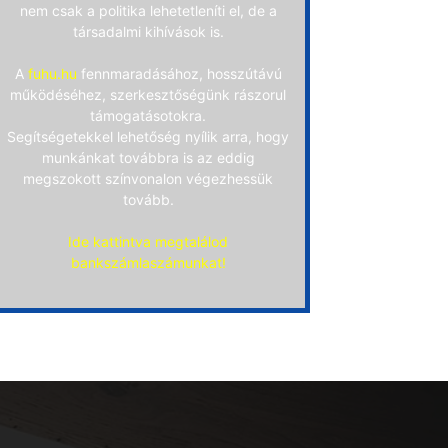
nem csak a politika lehetetleníti el, de a
társadalmi kihívások is.
A
fuhu.hu
fennmaradásához, hosszútávú
működéséhez, szerkesztőségünk rászorul
támogatásotokra.
Segítségetekkel lehetőség nyílik arra, hogy
munkánkat továbbra is az eddig
megszokott színvonalon végezhessük
tovább.
Ide kattintva megtalálod
bankszámlaszámunkat!