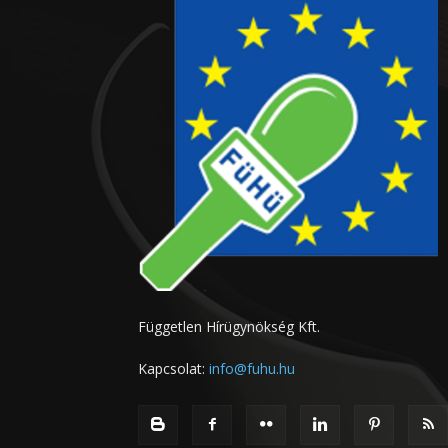
Független Hírügynökség Kft.
Kapcsolat:
info@fuhu.hu