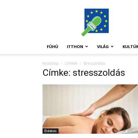
FüHü
FÜHÜ
ITTHON
VILÁG
KULTÚ
Kezdőlap
Címkék
Stresszoldás
Címke: stresszoldás
Érdekes