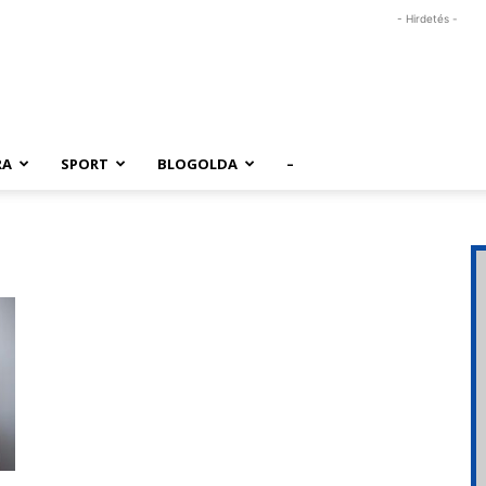
- Hirdetés -
RA
SPORT
BLOGOLDA
–