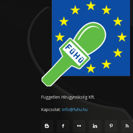
Független Hírügynökség Kft.
Kapcsolat:
info@fuhu.hu