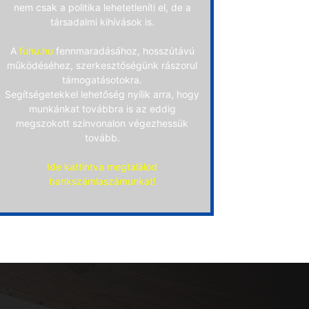
nem csak a politika lehetetleníti el, de a
társadalmi kihívások is.
A
fuhu.hu
fennmaradásához, hosszútávú
működéséhez, szerkesztőségünk rászorul
támogatásotokra.
Segítségetekkel lehetőség nyílik arra, hogy
munkánkat továbbra is az eddig
megszokott színvonalon végezhessük
tovább.
Ide kattintva megtalálod
bankszámlaszámunkat!