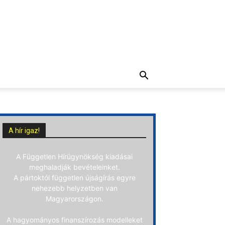
A hír igaz!
A Független Hírügynökség kiadásai
meghaladják bevételeinket.
A pártoktól független újságírás egyre
nehezebb helyzetben van
Magyarországon.
A hagyományos finanszírozás modelleket