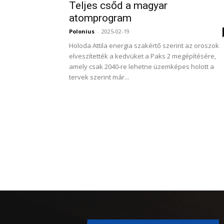
Teljes csőd a magyar
atomprogram
Polonius
-
2025-02-19
Holoda Attila energia szakértő szerint az oroszok
elveszítették a kedvüket a Paks 2 megépítésére,
amely csak 2040-re lehetne üzemképes holott a
tervek szerint már...