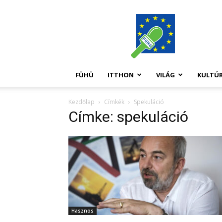
FüHü
FÜHÜ
ITTHON
VILÁG
KULTÚ
Kezdőlap
Címkék
Spekuláció
Címke: spekuláció
Hasznos