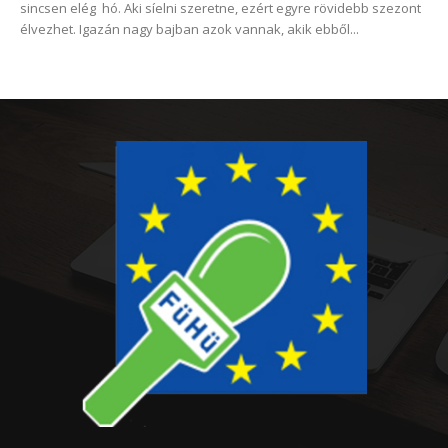
sincsen elég hó. Aki síelni szeretne, ezért egyre rövidebb szezont
élvezhet. Igazán nagy bajban azok vannak, akik ebből...