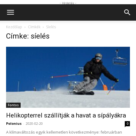
- Hirdetés -
Kezdőlap
Címkék
Síelés
Címke: síelés
Fontos
Helikopterrel szállítják a havat a sípályákra
Polonius
-
2020-02-20
0
A klímaváltozás egyik kellemetlen következménye: februárban