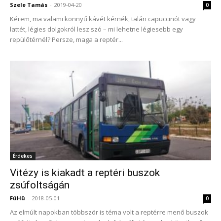
Szele Tamás
-
2019-04-20
0
Kérem, ma valami könnyű kávét kérnék, talán capuccinót vagy
lattét, légies dolgokról lesz szó – mi lehetne légiesebb egy
repülőtérnél? Persze, maga a reptér...
Érdekes
Vitézy is kiakadt a reptéri buszok
zsúfoltságán
FüHü
-
2018-05-01
0
Az elmúlt napokban többször is téma volt a reptérre menő buszok