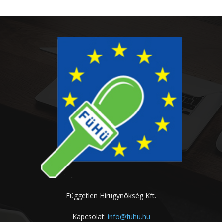
Független Hírügynökség Kft.
Kapcsolat:
info@fuhu.hu