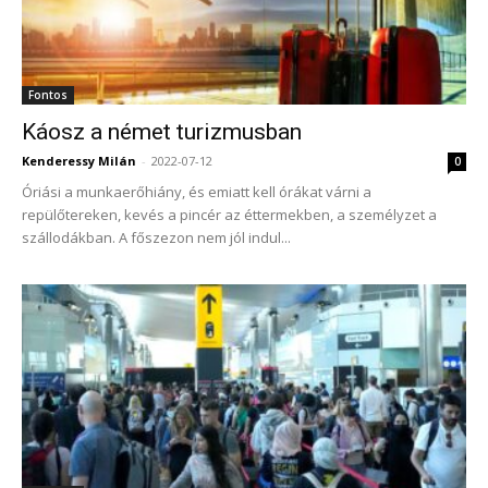
Fontos
Káosz a német turizmusban
Kenderessy Milán
-
2022-07-12
0
Óriási a munkaerőhiány, és emiatt kell órákat várni a
repülőtereken, kevés a pincér az éttermekben, a személyzet a
szállodákban. A főszezon nem jól indul...