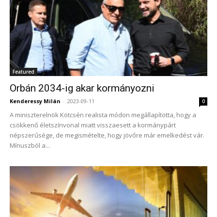
Featured
Orbán 2034-ig akar kormányozni
Kenderessy Milán
-
2023-09-11
0
A miniszterelnök Kötcsén realista módon megállapította, hogy a
csökkenő életszínvonal miatt visszaesett a kormánypárt
népszerűsége, de megismételte, hogy jövőre már emelkedést vár.
Mínuszból a...