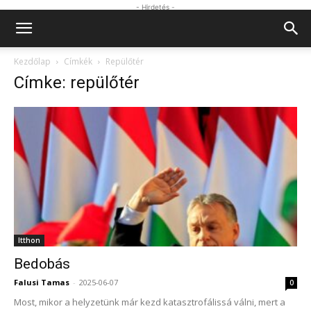
- Hirdetés -
Kezdőlap
Címkék
Repülőtér
Címke: repülőtér
Itthon
Bedobás
Falusi Tamas
-
2025-06-07
0
Most, mikor a helyzetünk már kezd katasztrofálissá válni, mert a