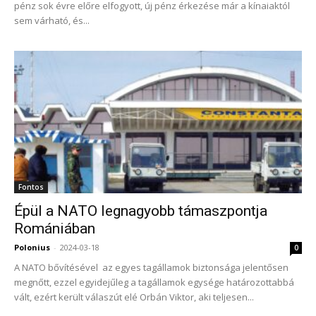
pénz sok évre előre elfogyott, új pénz érkezése már a kínaiaktól
sem várható, és...
Fontos
Épül a NATO legnagyobb támaszpontja
Romániában
Polonius
-
2024-03-18
0
A NATO bővítésével az egyes tagállamok biztonsága jelentősen
megnőtt, ezzel egyidejűleg a tagállamok egysége határozottabbá
vált, ezért került válaszút elé Orbán Viktor, aki teljesen...