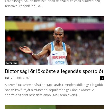
zsúfoltsága. Sokan nem is tudnak felszállni és csak a következő,
félórával később induló...
Nem foci
Biztonsági őr lökdöste a legendás sportolót
FüHü
-
2018-03-07
0
A szomáliai származású brit Mo Farah-t, minden idők egyik legjobb
hosszútávfutóját a müncheni repülőtér egyik őre lökdöste. A
sportoló szerint rasszista okból. Mo Farah évekig...