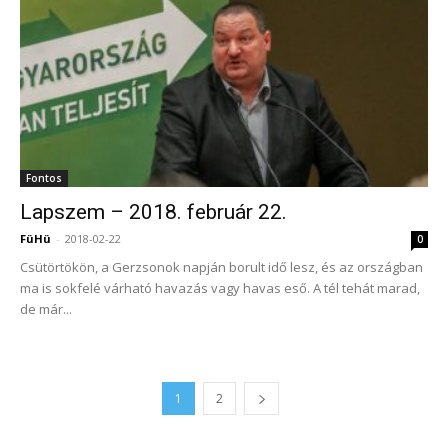
Fontos
Lapszem – 2018. február 22.
FüHü
-
2018-02-22
0
Csütörtökön, a Gerzsonok napján borult idő lesz, és az országban
ma is sokfelé várható havazás vagy havas eső. A tél tehát marad,
de már...
1
2