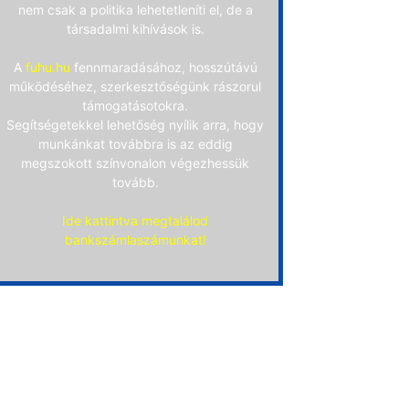
nem csak a politika lehetetleníti el, de a
társadalmi kihívások is.
A
fuhu.hu
fennmaradásához, hosszútávú
működéséhez, szerkesztőségünk rászorul
támogatásotokra.
Segítségetekkel lehetőség nyílik arra, hogy
munkánkat továbbra is az eddig
megszokott színvonalon végezhessük
tovább.
Ide kattintva megtalálod
bankszámlaszámunkat!