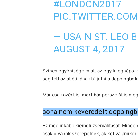
#LONDON2017
PIC.TWITTER.CO
— USAIN ST. LEO 
AUGUST 4, 2017
Színes egyénisége miatt az egyik legnépsze
segített az atlétikának túljutni a doppingbo
Már csak azért is, mert bár persze őt is me
soha nem keveredett doppingb
Ez még inkább kiemeli zsenialitását. Minde
csak olyanok szerepelnek, akiket valamikor e