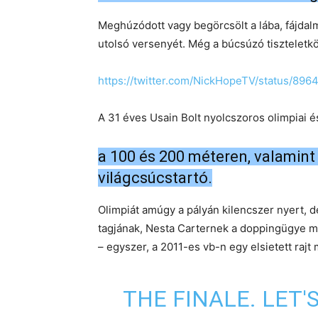
Meghúzódott vagy begörcsölt a lába, fájdalm
utolsó versenyét. Még a búcsúzó tiszteletkö
https://twitter.com/NickHopeTV/status/8
A 31 éves Usain Bolt nyolcszoros olimpiai é
a 100 és 200 méteren, valamint 
világcsúcstartó.
Olimpiát amúgy a pályán kilencszer nyert, de
tagjának, Nesta Carternek a doppingügye mia
– egyszer, a 2011-es vb-n egy elsietett rajt 
THE FINALE. LET'S