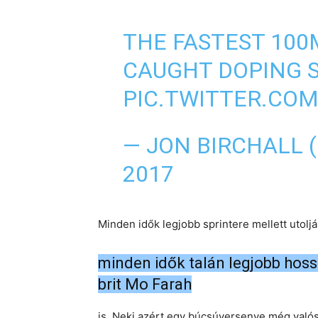
THE FASTEST 100
CAUGHT DOPING S
PIC.TWITTER.CO
— JON BIRCHALL 
2017
Minden idők legjobb sprintere mellett utolj
minden idők talán legjobb hoss
brit Mo Farah
is. Neki azért egy búcsúversenye még valós