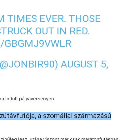
M TIMES EVER. THOSE
TRUCK OUT IN RED.
M/GBGMJ9VWLR
(@JONBIR90)
AUGUST 5,
ára indult pályaversenyen
zútávfutója, a szomáliai származású
zínűleg lesz, utána viszont már csak maratonfutásban