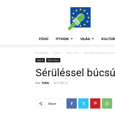
FüHü
FÜHÜ
ITTHON
VILÁG
KULTÚ
Kezdőlap
Sport
Nem foci
Sérüléssel búcsúzott 
Sport
Nem foci
Sérüléssel búcsú
Írta:
FüHü
-
2017-08-12
Share