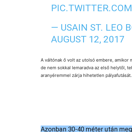
PIC.TWITTER.CO
— USAIN ST. LEO 
AUGUST 12, 2017
A váltónak ő volt az utolsó embere, amikor 
de nem sokkal lemaradva az első helytől, teh
aranyéremmel zárja hihetetlen pályafutását.
Azonban 30-40 méter után megs