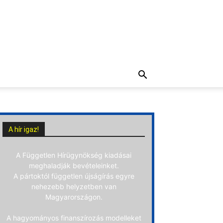
A hír igaz!
A Független Hírügynökség kiadásai
meghaladják bevételeinket.
A pártoktól független újságírás egyre
nehezebb helyzetben van
Magyarországon.
A hagyományos finanszírozás modelleket