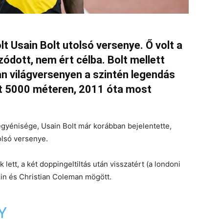
t Usain Bolt utolsó versenye. Ő volt a
ódott, nem ért célba. Bolt mellett
ban világversenyen a szintén legendás
tt 5000 méteren, 2011 óta most
egyénisége, Usain Bolt már korábban bejelentette,
olsó versenye.
ett, a két doppingeltiltás után visszatért (a londoni
tlin és Christian Coleman mögött.
Y