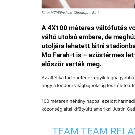
Fotó: MTI/EPA/Jean-Christophe Bott
A 4X100 méteres váltófutás vol
váltó utolsó embere, de meghúz
utoljára lehetett látni stadion
Mo Farah-t is – ezüstérmes le
először verték meg.
Az atlétika történetének egyik legnagyobb 
hogy a londoni világbajnokság lesz élete ut
100 méteren néhány nappal ezelőtt harmadik l
közönség által kifütyült) amerikai Justin Ga
TEAM TEAM RELA