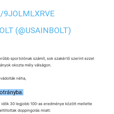
M/9JOLMLXRVE
BOLT (@USAINBOLT)
rűbb sportolónak számít, sok szakértő szerint ezzel
trányok okozta mély válságon.
gvádolták néha,
otrányba.
n idők 30 legjobb 100-as eredménye között mellette
ltiltottak doppingolás miatt: