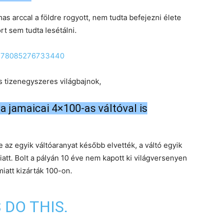
as arccal a földre rogyott, nem tudta befejezni élete
rt sem tudta lesétálni.
96478085276733440
s tizenegyszeres világbajnok,
a jamaicai 4×100-as váltóval is
 az egyik váltóaranyat később elvették, a váltó egyik
tt. Bolt a pályán 10 éve nem kapott ki világversenyen
miatt kizárták 100-on.
 DO THIS.