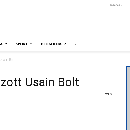
- Hirdetés -
RA
SPORT
BLOGOLDA
–
Usain Bolt
zott Usain Bolt
0