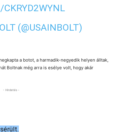
M/CKRYD2WYNL
BOLT (@USAINBOLT)
megkapta a botot, a harmadik-negyedik helyen álltak,
át Boltnak még arra is esélye volt, hogy akár
- Hirdetés -
érült.