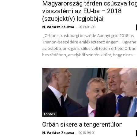
Magyarország térden csúszva fo
visszatérni az EU-ba – 2018
(szubjektív) legjobbjai
N. Vadász Zsuzsa
-
2019-01-03
„Orbán strasbourgi beszéde Aponyi gróf 2018-as
Trianon-beszédére emlékeztetett engem... ugyane
az ostoba, arrogáns stílus volt tetten érhető Orbán
beszédében, amelyből szintén kitűnt, hogy nincs...
Fontos
Orbán sikere a tengerentúlon
N. Vadász Zsuzsa
-
2018-06-01