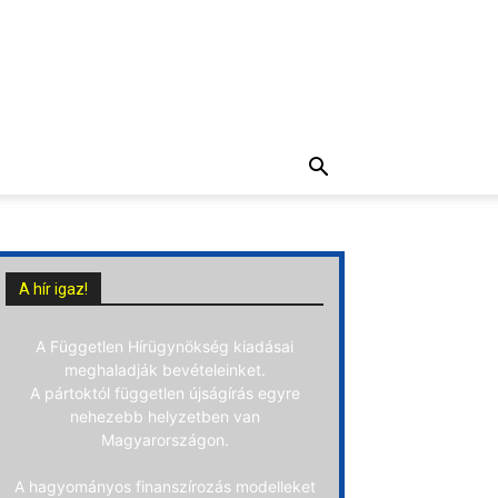
A hír igaz!
A Független Hírügynökség kiadásai
meghaladják bevételeinket.
A pártoktól független újságírás egyre
nehezebb helyzetben van
Magyarországon.
A hagyományos finanszírozás modelleket