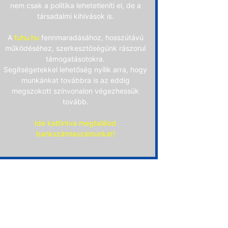
nem csak a politika lehetetleníti el, de a
társadalmi kihívások is.
A
fuhu.hu
fennmaradásához, hosszútávú
működéséhez, szerkesztőségünk rászorul
támogatásotokra.
Segítségetekkel lehetőség nyílik arra, hogy
munkánkat továbbra is az eddig
megszokott színvonalon végezhessük
tovább.
Ide kattintva megtalálod
bankszámlaszámunkat!