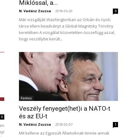
Miklóssal, a...
N. Vadász Zsuzsa
-
2018-05-20
0
Már vizsgálják Washingtonban az Orbán és nyolc
társa elleni beadványt a Global Magnitsky Törvény
keretében A vizsgálat közvetetten összefügg azzal,
hogy veszélybe került...
Fontos
Veszély fenyeget(het)i a NATO-t
és az EU-t
0
N. Vadász Zsuzsa
-
2018-02-07
1
len
nyi
Mit kellene az Egyesült Államoknak tennie annak