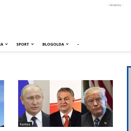
- Hirdetés -
RA
SPORT
BLOGOLDA
–
Fontos