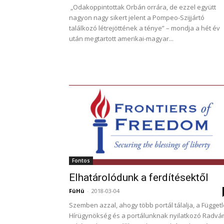
„Odakoppintottak Orbán orrára, de ezzel együtt
nagyon nagy sikert jelent a Pompeo-Szijjártó
találkozó létrejöttének a ténye” – mondja a hét év
után megtartott amerikai-magyar...
Fontos
Elhatárolódunk a ferdítésektől
FüHü
-
2018-03-04
Szemben azzal, ahogy több portál tálalja, a Függet
Hírügynökség és a portálunknak nyilatkozó Radvá