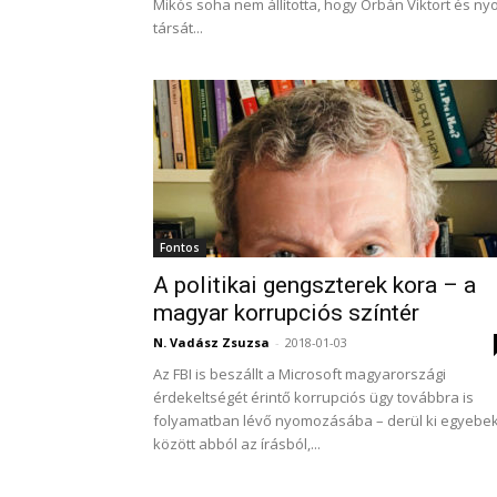
Mikós soha nem állította, hogy Orbán Viktort és nyo
társát...
Fontos
A politikai gengszterek kora – a
magyar korrupciós színtér
N. Vadász Zsuzsa
-
2018-01-03
Az FBI is beszállt a Microsoft magyarországi
érdekeltségét érintő korrupciós ügy továbbra is
folyamatban lévő nyomozásába – derül ki egyebe
között abból az írásból,...