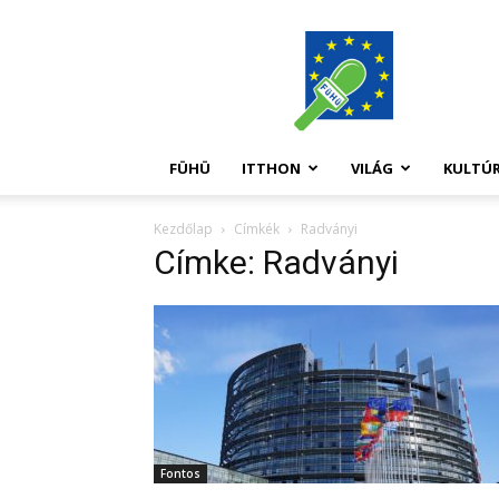
FüHü
FÜHÜ
ITTHON
VILÁG
KULTÚ
Kezdőlap
Címkék
Radványi
Címke: Radványi
Fontos