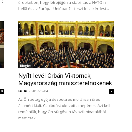
lc
érdekében, hogy létrejöjjön a stabilitás a NATO-n
belül és az Európai Unióban? – teszi fel a kérdést...
Blogles
Nyílt levél Orbán Viktornak,
Magyarország miniszterelnökének
FüHü
-
2017-12-04
0
2
Az Ön beteg egója despota és morálisan üres
államért kiált. Csalódást okozott a népének. Azt kell
k
remélniük, hogy Ön sürgősen távozik hivatalából,
mert csak...