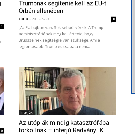
g
Trumpnak segítenie kell az EU-t
Orbán ellenében
FüHü
-
2018-09-23
0
1
„Az EU bajban van. Sok sebből vérzik. A Trump-
adminisztrációnak meg kell értenie, hogy
Brüsszelnek segítségre van szüksége. Ami a
z
legfontosabb: Trump és csapata nem...
Interjúk
Az utópiák mindig katasztrófába
torkollnak – interjú Radványi K.
0