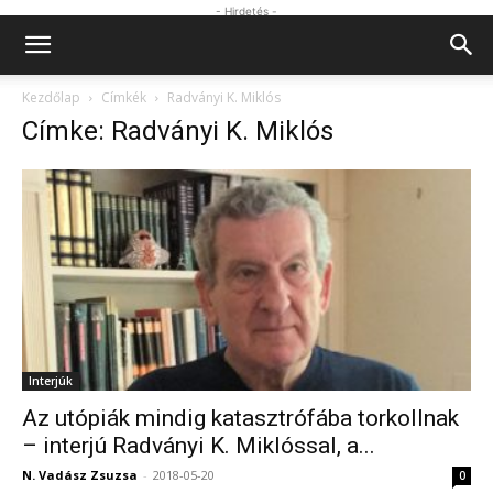
- Hirdetés -
Kezdőlap
Címkék
Radványi K. Miklós
Címke: Radványi K. Miklós
Interjúk
Az utópiák mindig katasztrófába torkollnak
– interjú Radványi K. Miklóssal, a...
N. Vadász Zsuzsa
-
2018-05-20
0