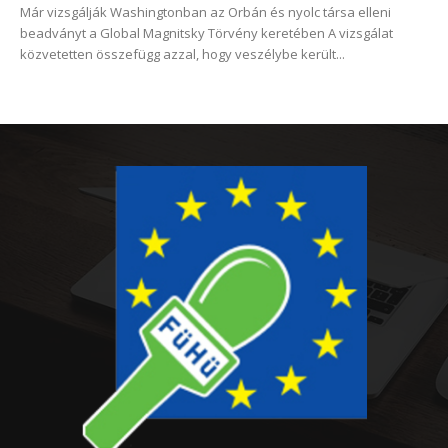
Már vizsgálják Washingtonban az Orbán és nyolc társa elleni
beadványt a Global Magnitsky Törvény keretében A vizsgálat
közvetetten összefügg azzal, hogy veszélybe került...