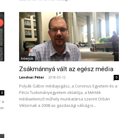
Interjúk
Zsákmánnyá vált az egész média
Lendvai Péter
-
2018-05-12
0
Polyák Gábor médiajogász, a Corvinus Egyetem és a
Pécsi Tudományegyetem oktatója, a Mérték
0
médiaelemző műhely munkatársa szerint Orbán
r a
Viktornak a 2008-as gazdasági válság is...
em