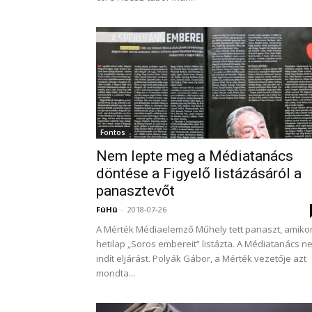
Fontos
Nem lepte meg a Médiatanács
döntése a Figyelő listázásáról a
panasztevőt
FüHü
-
2018-07-26
A Mérték Médiaelemző Műhely tett panaszt, amiko
hetilap „Soros embereit” listázta. A Médiatanács n
indít eljárást. Polyák Gábor, a Mérték vezetője azt
mondta...