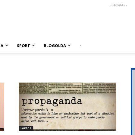
- Hirdetés -
RA
SPORT
BLOGOLDA
–
Fontos