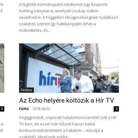
ív
A legtöbb kormánypárti médiumot egy központi
lő
holding irányítana, amelyek Liszkay Gábor
vezethetne. A Független Hírügynökségnek nyilatkozó
szakértő szerint így hatékonyabb lehet a
működtetés, és...
Fontos
Az Echo helyére költözik a Hír TV
FüHü
-
2018-08-02
0
0
Végiggondolt, olajozott hatalomvisszavétel volt a Hír
-e
TV-ben, de ezzel már túlzott házon belüli
d-
konkurenciát teremtett a hatalom – mondja a
szakértő. Mivel már eddig...