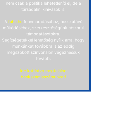
nem csak a politika lehetetleníti el, de a
társadalmi kihívások is.
A
fuhu.hu
fennmaradásához, hosszútávú
működéséhez, szerkesztőségünk rászorul
támogatásotokra.
Segítségetekkel lehetőség nyílik arra, hogy
munkánkat továbbra is az eddig
megszokott színvonalon végezhessük
tovább.
Ide kattintva megtalálod
bankszámlaszámunkat!