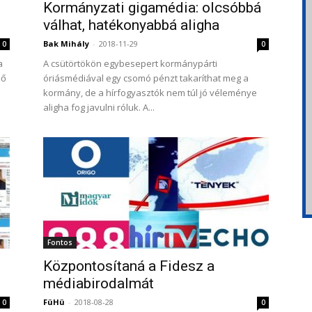
Kormányzati gigamédia: olcsóbbá
válhat, hatékonyabbá aligha
Bak Mihály
-
2018-11-29
0
0
a
A csütörtökön egybesepert kormánypárti
ző
óriásmédiával egy csomó pénzt takaríthat meg a
kormány, de a hírfogyasztók nem túl jó véleménye
aligha fog javulni róluk. A...
Fontos
Központosítaná a Fidesz a
médiabirodalmát
FüHü
-
2018-08-28
0
0