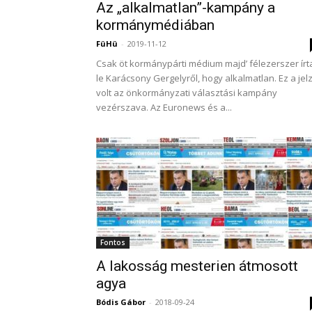
Az „alkalmatlan”-kampány a
kormánymédiában
FüHü
-
2019-11-12
Csak öt kormánypárti médium majd’ félezerszer írt
le Karácsony Gergelyről, hogy alkalmatlan. Ez a jel
volt az önkormányzati választási kampány
vezérszava. Az Euronews és a...
Fontos
A lakosság mesterien átmosott
agya
Bódis Gábor
-
2018-09-24