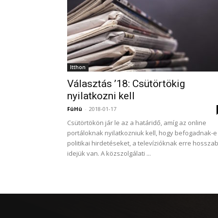
Itthon
Választás ’18: Csütörtökig
nyilatkozni kell
FüHü
-
2018-01-17
Csütörtökön jár le az a határidő, amíg az online
portáloknak nyilatkozniuk kell, hogy befogadnak-e
politikai hirdetéseket, a televízióknak erre hossza
idejük van. A közszolgálati ...