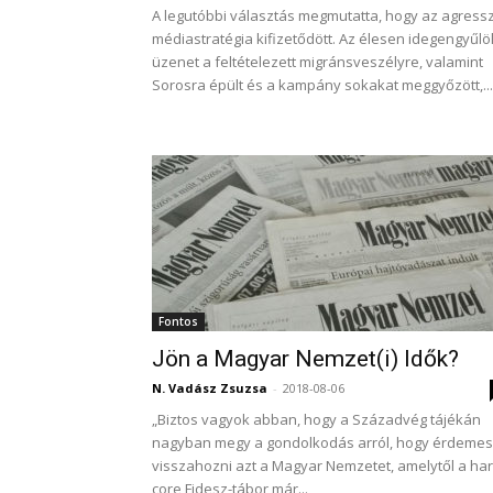
A legutóbbi választás megmutatta, hogy az agressz
médiastratégia kifizetődött. Az élesen idegengyűlö
üzenet a feltételezett migránsveszélyre, valamint
Sorosra épült és a kampány sokakat meggyőzött,...
Fontos
Jön a Magyar Nemzet(i) Idők?
N. Vadász Zsuzsa
-
2018-08-06
„Biztos vagyok abban, hogy a Századvég tájékán
nagyban megy a gondolkodás arról, hogy érdemes
visszahozni azt a Magyar Nemzetet, amelytől a har
core Fidesz-tábor már...