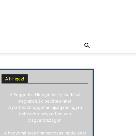
A hír igaz!
A Független Hírügynökség kiadásai
meghaladják bevételeinket.
A pártoktól független újságírás egyre
nehezebb helyzetben van
Magyarországon.
A hagyományos finanszírozás modelleket