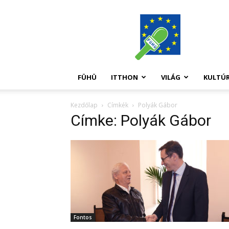
FüHü
FÜHÜ
ITTHON
VILÁG
KULTÚ
Kezdőlap
Címkék
Polyák Gábor
Címke: Polyák Gábor
Fontos