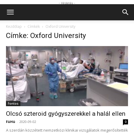
- Hirdetés -
Kezdőlap
Címkék
Oxford University
Címke: Oxford University
Fontos
Olcsó szteroid gyógyszerekkel a halál ellen
FüHü
-
2020-09-02
0
A szerdán közzétett nemzetközi klinikai vizsgálatok megerősítették