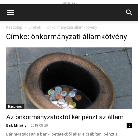
- Hirdetés -
Kezdőlap
Címkék
önkormányzati államkötvény
Címke: önkormányzati államkötvény
Hasznos
Az önkormányzatoktól kér pénzt az állam
Bak Mihály
-
2018-08-30
0
Bár hivatalosan a banki betétekből akar elcsábítani pénzt a