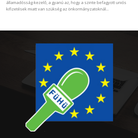
államadósság-kezelő, a gyanú az, hogy a szinte befagyott uniós
kifizetések miatt van szükség az önkormányzatoknál...