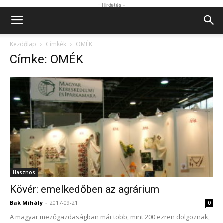
- Hirdetés -
Kezdőlap
Címkék
OMÉK
Címke: OMÉK
Hasznos
Kövér: emelkedőben az agrárium
Bak Mihály
-
2017-09-21
0
A magyar mezőgazdaságban már több, mint 200 ezren dolgoznak,