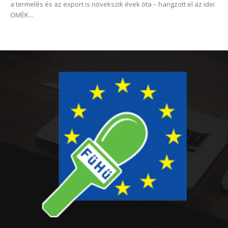
a termelés és az export is növekszik évek óta – hangzott el az idei
OMÉK...