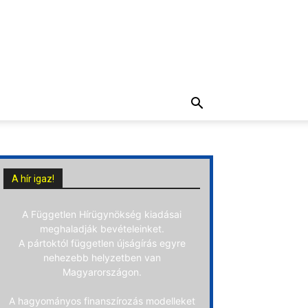
A hír igaz!
A Független Hírügynökség kiadásai
meghaladják bevételeinket.
A pártoktól független újságírás egyre
nehezebb helyzetben van
Magyarországon.
A hagyományos finanszírozás modelleket