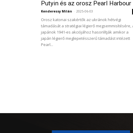
Putyin és az orosz Pearl Harbour
Kenderessy Milán
-
2025-06-03
Orosz katonai szakértők az ukránok hétvégi
támadását a stratégiai légierő megsemmisítésére, 
japánok 1941-es akciójához hasonlítják amikor a
japán légierő meglepetésszerű támadást intézett
Pearl...