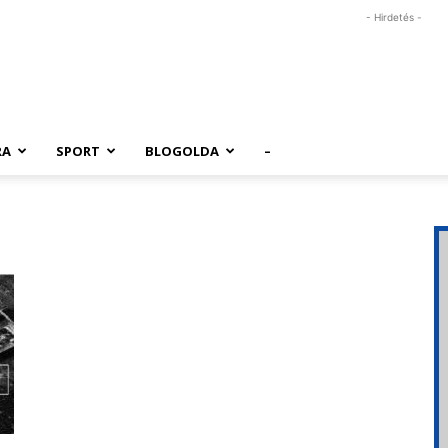
- Hirdetés -
RA
SPORT
BLOGOLDA
–