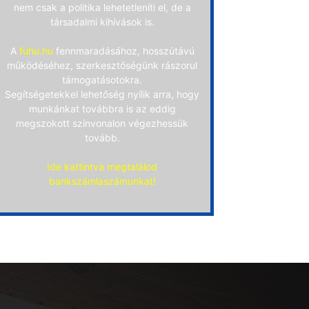
nem csak a politika lehetetleníti el, de a
társadalmi kihívások is.
A
fuhu.hu
fennmaradásához, hosszútávú
működéséhez, szerkesztőségünk rászorul
támogatásotokra.
Segítségetekkel lehetőség nyílik arra, hogy
munkánkat továbbra is az eddig
megszokott színvonalon végezhessük
tovább.
Ide kattintva megtalálod
bankszámlaszámunkat!