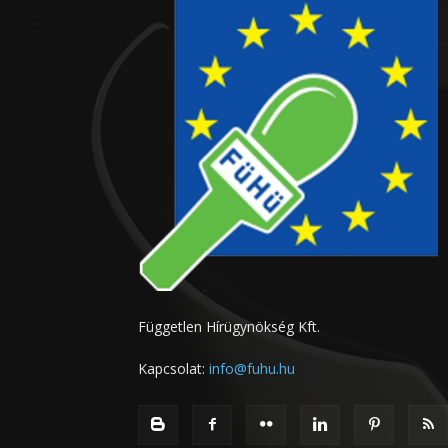
Független Hírügynökség Kft.
Kapcsolat:
info@fuhu.hu