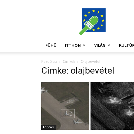
FüHü
FÜHÜ
ITTHON
VILÁG
KULTÚ
Kezdőlap
Címkék
Olajbevétel
Címke: olajbevétel
Fontos