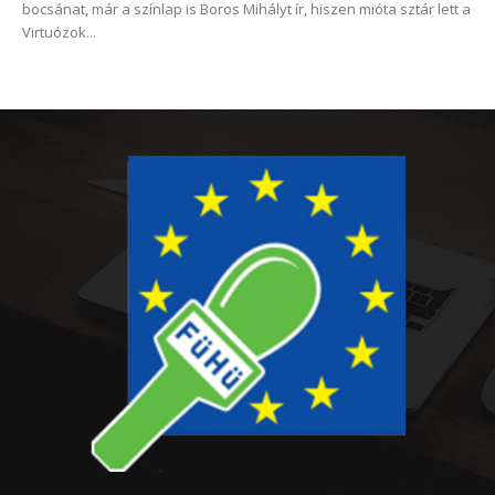
bocsánat, már a színlap is Boros Mihályt ír, hiszen mióta sztár lett a
Virtuózok...