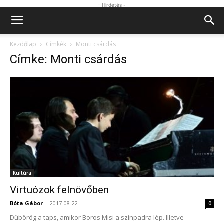
- Hirdetés -
Kezdőlap
Címkék
Monti csárdás
Címke: Monti csárdás
Kultúra
Virtuózok felnövőben
Bóta Gábor
-
2017-08-22
0
Dübörög a taps, amikor Boros Misi a színpadra lép. Illetve