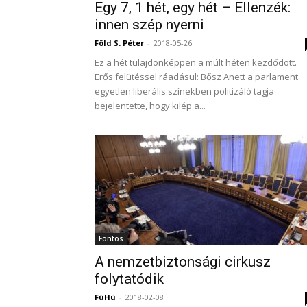
Egy 7, 1 hét, egy hét – Ellenzék:
innen szép nyerni
Föld S. Péter
-
2018-05-26
Ez a hét tulajdonképpen a múlt héten kezdődött.
Erős felütéssel ráadásul: Bősz Anett a parlament
egyetlen liberális színekben politizáló tagja
bejelentette, hogy kilép a...
Fontos
A nemzetbiztonsági cirkusz
folytatódik
FüHü
-
2018-02-08