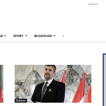
- Hirdetés -
RA
SPORT
BLOGOLDA
–
Érdekes