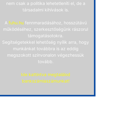
nem csak a politika lehetetleníti el, de a
társadalmi kihívások is.
A
fuhu.hu
fennmaradásához, hosszútávú
működéséhez, szerkesztőségünk rászorul
támogatásotokra.
Segítségetekkel lehetőség nyílik arra, hogy
munkánkat továbbra is az eddig
megszokott színvonalon végezhessük
tovább.
Ide kattintva megtalálod
bankszámlaszámunkat!