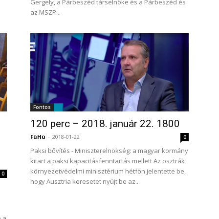
Gergely, a Párbeszéd társelnöke és a Párbeszéd és
az MSZP...
Fontos
120 perc – 2018. január 22. 1800
FüHü
-
2018-01-22
0
Paksi bővítés - Miniszterelnökség: a magyar kormány
kitart a paksi kapacitásfenntartás mellett Az osztrák
környezetvédelmi minisztérium hétfőn jelentette be,
0
hogy Ausztria keresetet nyújt be az...
e a