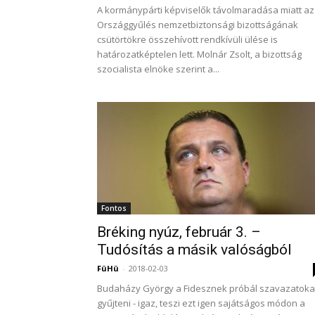
A kormánypárti képviselők távolmaradása miatt az
Országgyűlés nemzetbiztonsági bizottságának
csütörtökre összehívott rendkívüli ülése is
határozatképtelen lett. Molnár Zsolt, a bizottság
szocialista elnöke szerint a...
Fontos
Bréking nyúz, február 3. –
Tudósítás a másik valóságból
FüHü
-
2018-02-03
Budaházy György a Fidesznek próbál szavazatoka
gyűjteni - igaz, teszi ezt igen sajátságos módon a