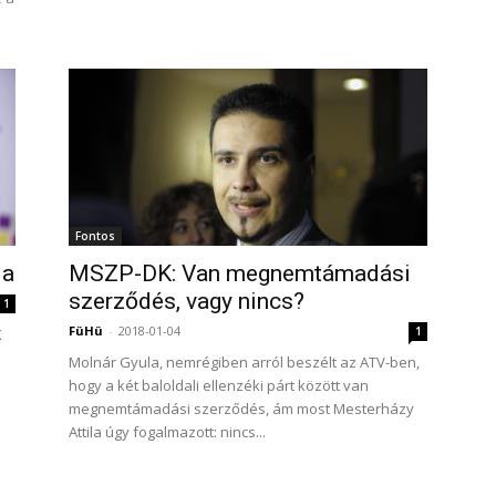
Fontos
ja
MSZP-DK: Van megnemtámadási
szerződés, vagy nincs?
1
FüHü
-
2018-01-04
1
K
Molnár Gyula, nemrégiben arról beszélt az ATV-ben,
hogy a két baloldali ellenzéki párt között van
megnemtámadási szerződés, ám most Mesterházy
Attila úgy fogalmazott: nincs...