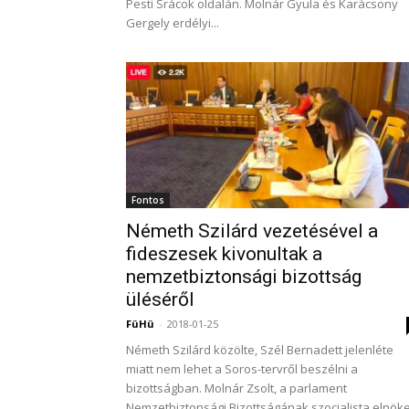
Pesti Srácok oldalán. Molnár Gyula és Karácsony
Gergely erdélyi...
Fontos
Németh Szilárd vezetésével a
fideszesek kivonultak a
nemzetbiztonsági bizottság
üléséről
FüHü
-
2018-01-25
Németh Szilárd közölte, Szél Bernadett jelenléte
miatt nem lehet a Soros-tervről beszélni a
bizottságban. Molnár Zsolt, a parlament
Nemzetbiztonsági Bizottságának szocialista elnök