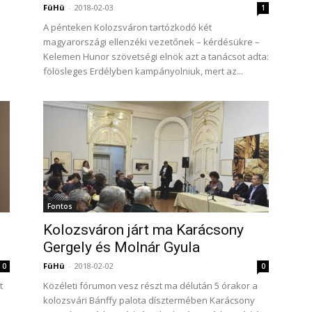
FüHü
-
2018-02-03
1
A pénteken Kolozsváron tartózkodó két
magyarországi ellenzéki vezetőnek – kérdésükre –
Kelemen Hunor szövetségi elnök azt a tanácsot adta:
fölösleges Erdélyben kampányolniuk, mert az...
Fontos
Kolozsváron járt ma Karácsony
Gergely és Molnár Gyula
FüHü
-
2018-02-02
0
0
t
Közéleti fórumon vesz részt ma délután 5 órakor a
kolozsvári Bánffy palota dísztermében Karácsony