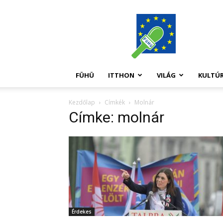
FüHü
FÜHÜ
ITTHON
VILÁG
KULTÚ
Kezdőlap
Címkék
Molnár
Címke: molnár
Érdekes