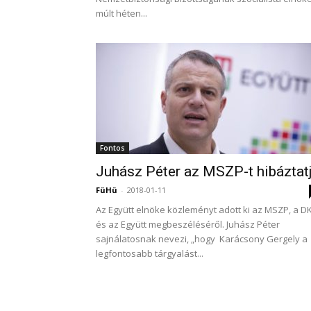
múlt héten...
Fontos
Juhász Péter az MSZP-t hibáztat
FüHü
-
2018-01-11
Az Együtt elnöke közleményt adott ki az MSZP, a D
és az Együtt megbeszéléséről. Juhász Péter
sajnálatosnak nevezi, „hogy Karácsony Gergely a
legfontosabb tárgyalást...