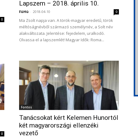
Lapszem – 2018. április 10.
FüHü
-
2018-04-10
0
0
Ma Zsolt napja van. A török-magyar eredetű, török
méltóságnévből származó személynév, a Solt név
alakváltozata. Jelentése: fejedelem, uralkodó.
Olvassa el a lapszemlét! Magyar Idők: Roma...
Fontos
Tanácsokat kért Kelemen Hunortól
két magyarországi ellenzéki
vezető
0