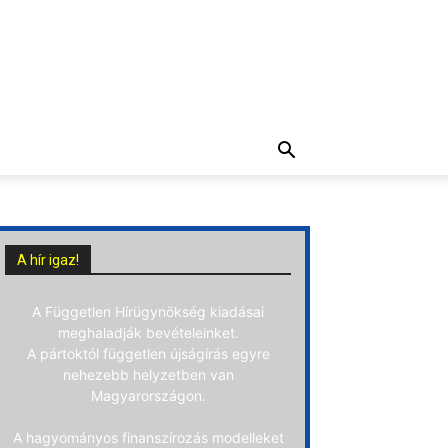
A hír igaz!
A Független Hírügynökség kiadásai
meghaladják bevételeinket.
A pártoktól független újságírás egyre
nehezebb helyzetben van
Magyarországon.
A hagyományos finanszírozás modelleket