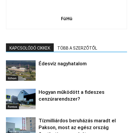
FüHü
KAPCSOLÓDÓ CIKKEK
TÖBB A SZERZŐTŐL
Édesvíz nagyhatalom
Itthon
Hogyan működött a fideszes
cenzúrarendszer?
Fontos
Tízmilliárdos beruházás maradt el
Pakson, most az egész ország