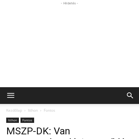
- Hirdetés -
Kezdőlap
Itthon
Fontos
Itthon
Fontos
MSZP-DK: Van