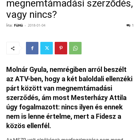
megnemtámadási szerződés,
vagy nincs?
Írta:
FüHü
-
2018-01-04
1
Molnár Gyula, nemrégiben arról beszélt
az ATV-ben, hogy a két baloldali ellenzéki
párt között van megnemtámadási
szerződés, ám most Mesterházy Attila
úgy fogalmazott: nincs ilyen és ennek
nem is lenne értelme, mert a Fidesz a
közös ellenfél.
Az MSZP volt elnökének megfogalmazása nem mond