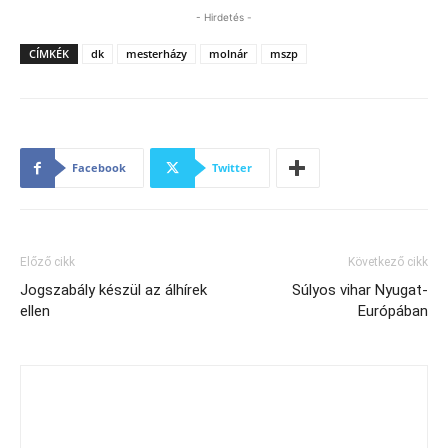
- Hirdetés -
CÍMKÉK
dk
mesterházy
molnár
mszp
Facebook
Twitter
Előző cikk
Következő cikk
Jogszabály készül az álhírek
Súlyos vihar Nyugat-
ellen
Európában