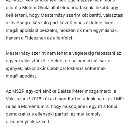
ellent a Molnár Gyula által elmondottaknak. Inkább úgy
kell érteni, hogy Mesterházy szerint két baráti, választási
szövetségre készülő párt között nincs értelme ilyen
megállapodásól beszélni, hioszen ők nem egymásnak,
hanem a Fidesznek az ellenfelei.
Mesterházy szerint nem lehet a végletekig felosztani az
egyéni választói körzeteket, de ha nem irreálisak az
igények, akkor akár újabb pártokkal is köthetnek
megállapodást.
Az MSZP egykori elnöke Balázs Péter mozgalmáról, a
Válasszunk! 2018-ról azt mondta: ha tudnak hatni az LMP-
re és a Momentumra, hogy működjenek együtt a többi
demokratikus ellenzéki párttal, az már komoly
eredménynek számít.