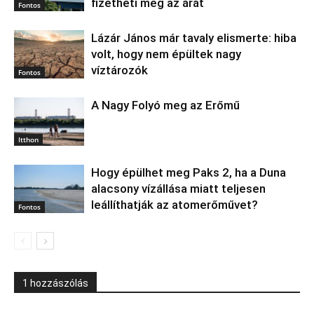
fizetheti meg az árát
Fontos
Lázár János már tavaly elismerte: hiba
volt, hogy nem épültek nagy
víztározók
Fontos
A Nagy Folyó meg az Erőmű
Itthon
Hogy épülhet meg Paks 2, ha a Duna
alacsony vízállása miatt teljesen
leállíthatják az atomerőművet?
Fontos
1 hozzászólás