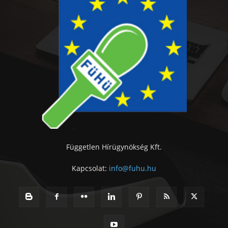
Független Hírügynökség Kft.
Kapcsolat:
info@fuhu.hu