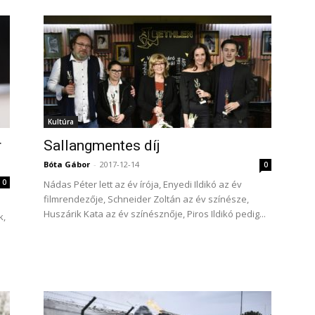
Kultúra
r
Sallangmentes díj
Bóta Gábor
-
2017-12-14
0
0
Nádas Péter lett az év írója, Enyedi Ildikó az év
filmrendezője, Schneider Zoltán az év színésze,
Huszárik Kata az év színésznője, Piros Ildikó pedig...
k,