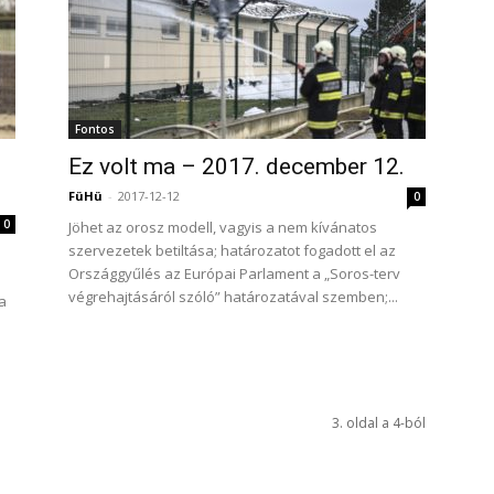
Fontos
Ez volt ma – 2017. december 12.
FüHü
-
2017-12-12
0
0
Jöhet az orosz modell, vagyis a nem kívánatos
szervezetek betiltása; határozatot fogadott el az
Országgyűlés az Európai Parlament a „Soros-terv
végrehajtásáról szóló” határozatával szemben;...
a
3. oldal a 4-ból