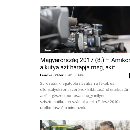
Itthon
Magyarország 2017 (8.) – Amiko
a kutya azt harapja meg, akit...
Lendvai Péter
-
2018-01-06
Sorozatunk legutóbbi írásában a fékek és
ellensúlyok rendszerének kiiktatásáról értekeztün
arról egészen pontosan, hogy milyen
szisztematikusan számolta fel a Fidesz 2010-es
uralkodása óta mindazokat...