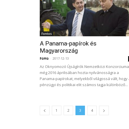
Fontos
A Panama-papírok és
Magyarország
FüHü
-
2017-12-13
Az Oknyomozó Újságírók Nemzetközi Konzorciuma
még 2016 áprilisában hozta nyilvánosságra a
Panama-papírokat, melyekből világossá vált, hogy 
pénzügyi és politikai elit számos tagja különböző...
1
2
3
4