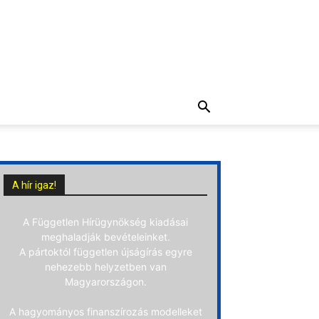
A hír igaz!
A Független Hírügynökség kiadásai
meghaladják bevételeinket.
A pártoktól független újságírás egyre
nehezebb helyzetben van
Magyarországon.
A hagyományos finanszírozás modelleket