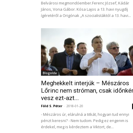
Belvárosi megmondóember.Ferenc József, Kádár
János, Vona Gábor. Kósa Lajos a 13. havi nyugdíj
ígéretéről a Origónak „A szocialistáktól a 13. havi...
Blogolda
Meghekkelt interjúk – Mészáros
Lőrinc nem stróman, csak időnké
vesz ezt-azt...
Föld S. Péter
-
2018-01-20
- Mészáros úr, elárulná a titkát, hogyan tud ennyi
pénzt keresni? - Nem tudom. Pedig ez engenm is
érdekel, meg is kérdeztem a Viktort, de...