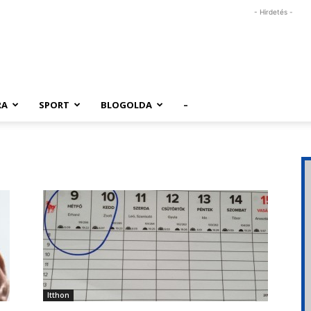
- Hirdetés -
RA
SPORT
BLOGOLDA
–
Itthon