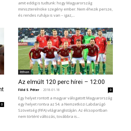
amit eddig is tudtunk: hogy Magyarország
miniszterelnöke szegény ember. Nem éhezik persze,
és rendes ruhája is van – igaz,...
Itthon
Az elmúlt 120 perc hírei – 12:00
nt
Föld S. Péter
-
2018-01-18
0
Egy helyet rontott a magyar válogatott Magyarország
egy helyet rontva az 54. a Nemzetközi Labdarúgó
0
Szövetség (FIFA) világranglistáján. Az élcsoportban
nem történt változás, továbbra is...