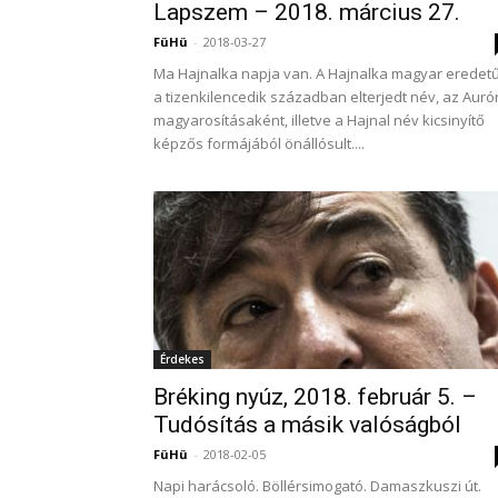
Lapszem – 2018. március 27.
FüHü
-
2018-03-27
Ma Hajnalka napja van. A Hajnalka magyar eredetű
a tizenkilencedik században elterjedt név, az Auró
magyarosításaként, illetve a Hajnal név kicsinyítő
képzős formájából önállósult....
Érdekes
Bréking nyúz, 2018. február 5. –
Tudósítás a másik valóságból
FüHü
-
2018-02-05
Napi harácsoló. Böllérsimogató. Damaszkuszi út.