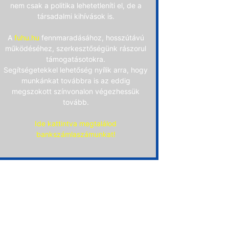
nem csak a politika lehetetleníti el, de a
társadalmi kihívások is.
A
fuhu.hu
fennmaradásához, hosszútávú
működéséhez, szerkesztőségünk rászorul
támogatásotokra.
Segítségetekkel lehetőség nyílik arra, hogy
munkánkat továbbra is az eddig
megszokott színvonalon végezhessük
tovább.
Ide kattintva megtalálod
bankszámlaszámunkat!