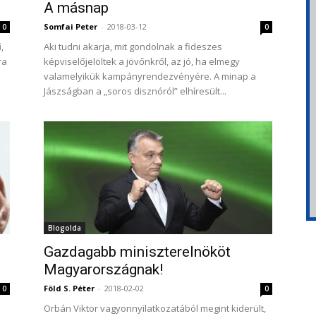
A másnap
Somfai Peter
-
2018-03-12
0
0
,
Aki tudni akarja, mit gondolnak a fideszes
ra
képviselőjelöltek a jövőnkről, az jó, ha elmegy
valamelyikük kampányrendezvényére. A minap a
Jászságban a „soros disznóról” elhíresült...
Blogolda
Gazdagabb miniszterelnököt
Magyarországnak!
Föld S. Péter
-
2018-02-02
0
0
Orbán Viktor vagyonnyilatkozatából megint kiderült,