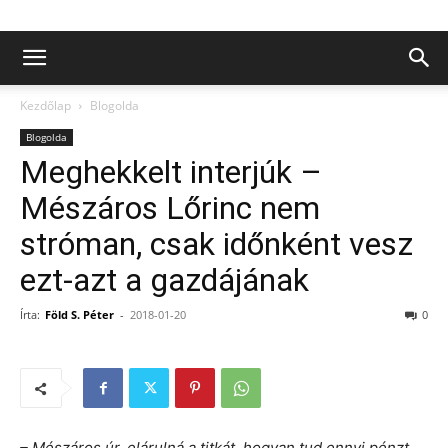
Kezdőlap
Blogolda
Blogolda
Meghekkelt interjúk –
Mészáros Lőrinc nem
stróman, csak időnként vesz
ezt-azt a gazdájának
Írta:
Föld S. Péter
-
2018-01-20
0
– Mészáros úr, elárulná a titkát, hogyan tud ennyi pénzt