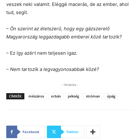
veszek neki valamit. Eléggé macerás, de az ember, ahol
tud, segít.
– Ön szerint az életszerű, hogy egy gázszerelő
Magyarország leggazdagabb emberei közé tartozik?
– Ez így azért nem teljesen igaz.
– Nem tartozik a legvagyonosabbak közé?
- Hirdetés -
CÍMKÉK
mészáros
orbán
pékség
stróman
újság
Facebook
Twitter