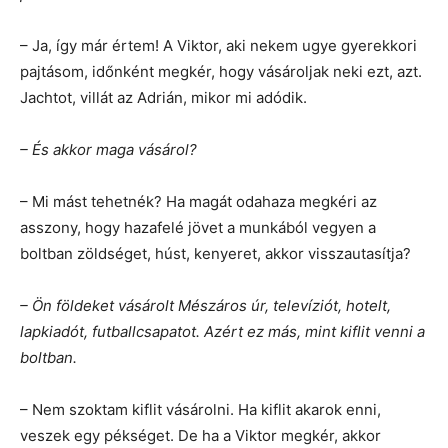
– Ja, így már értem! A Viktor, aki nekem ugye gyerekkori
pajtásom, időnként megkér, hogy vásároljak neki ezt, azt.
Jachtot, villát az Adrián, mikor mi adódik.
– És akkor maga vásárol?
– Mi mást tehetnék? Ha magát odahaza megkéri az
asszony, hogy hazafelé jövet a munkából vegyen a
boltban zöldséget, húst, kenyeret, akkor visszautasítja?
– Ön földeket vásárolt Mészáros úr, televíziót, hotelt,
lapkiadót, futballcsapatot. Azért ez más, mint kiflit venni a
boltban.
– Nem szoktam kiflit vásárolni. Ha kiflit akarok enni,
veszek egy pékséget. De ha a Viktor megkér, akkor