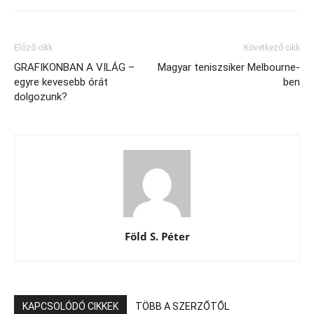
Előző cikk
Következő cikk
GRAFIKONBAN A VILÁG –
Magyar teniszsiker Melbourne-
egyre kevesebb órát
ben
dolgozunk?
Föld S. Péter
KAPCSOLÓDÓ CIKKEK
TÖBB A SZERZŐTŐL