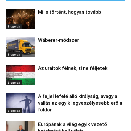
Mi is történt, hogyan tovább
Blogolda
Wáberer-módszer
Blogolda
Az uraitok félnek, ti ne féljetek
Blogolda
A fejjel lefelé álló királyság, avagy a
vallás az egyik legveszélyesebb erő a
földön
Blogolda
Európának a világ egyik vezető