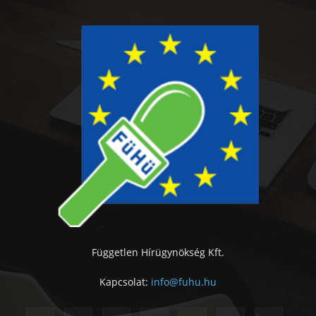
Független Hírügynökség Kft.
Kapcsolat:
info@fuhu.hu