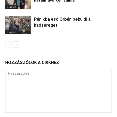
hatalmává kell válnia
Blogles
Pánikba eső Orbán beküldi a
hadsereget
Blogles
HOZZÁSZÓLOK A CIKKHEZ