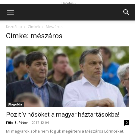
- Hirdetés -
Kezdőlap
Címkék
Mészáros
Címke: mészáros
Blogolda
Pozitív hősöket a magyar háztartásokba!
Föld S. Péter
-
2017-12-04
0
Mi magyarok soha nem fogjuk megérteni a Mészáros Lőrinceket.