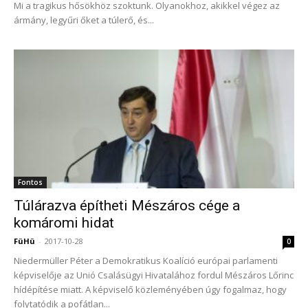
Mi a tragikus hősökhöz szoktunk. Olyanokhoz, akikkel végez az
ármány, legyűri őket a túlerő, és...
Fontos
Túlárazva építheti Mészáros cége a
komáromi hidat
FüHü
-
2017-10-28
0
Niedermüller Péter a Demokratikus Koalíció európai parlamenti
képviselője az Unió Csalásügyi Hivatalához fordul Mészáros Lőrinc
hídépítése miatt. A képviselő közleményében úgy fogalmaz, hogy
folytatódik a pofátlan...