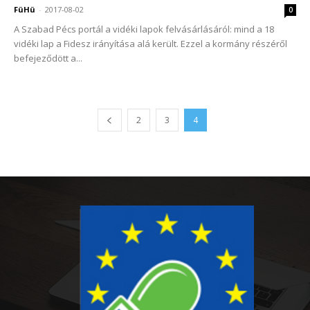
FüHü
-
2017-08-02
0
A Szabad Pécs portál a vidéki lapok felvásárlásáról: mind a 18
vidéki lap a Fidesz irányítása alá került. Ezzel a kormány részéről
befejeződött a...
2
3
4