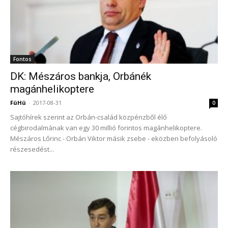
Fontos
DK: Mészáros bankja, Orbánék
magánhelikoptere
FüHü
-
2017-08-31
0
Sajtóhírek szerint az Orbán-család közpénzből élő
cégbirodalmának van egy 30 millió forintos magánhelikoptere.
Mészáros Lőrinc - Orbán Viktor másik zsebe - eközben befolyásoló
részesedést...