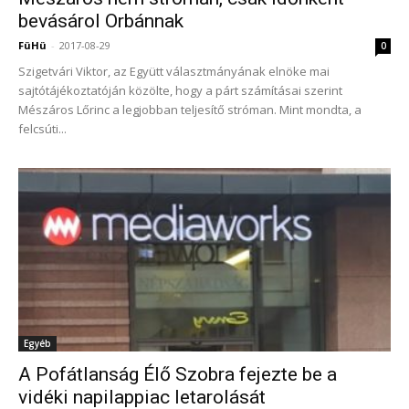
bevásárol Orbánnak
FüHü
-
2017-08-29
0
Szigetvári Viktor, az Együtt választmányának elnöke mai
sajtótájékoztatóján közölte, hogy a párt számításai szerint
Mészáros Lőrinc a legjobban teljesítő stróman. Mint mondta, a
felcsúti...
Egyéb
A Pofátlanság Élő Szobra fejezte be a
vidéki napilappiac letarolását