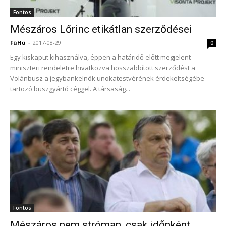
Fontos
Mészáros Lőrinc etikátlan szerződései
FüHü
-
2017-08-29
0
Egy kiskaput kihasználva, éppen a határidő előtt megjelent
miniszteri rendeletre hivatkozva hosszabbított szerződést a
Volánbusz a jegybankelnök unokatestvérének érdekeltségébe
tartozó buszgyártó céggel. A társaság...
Fontos
Mészáros nem stróman, csak időnként