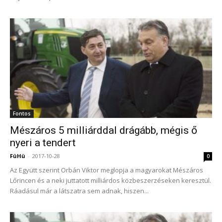
Fontos
Mészáros 5 milliárddal drágább, mégis ő
nyeri a tendert
FüHü
-
2017-10-28
0
Az Együtt szerint Orbán Viktor meglopja a magyarokat Mészáros
Lőrincen és a neki juttatott milliárdos közbeszerzéseken keresztül.
Ráadásul már a látszatra sem adnak, hiszen...