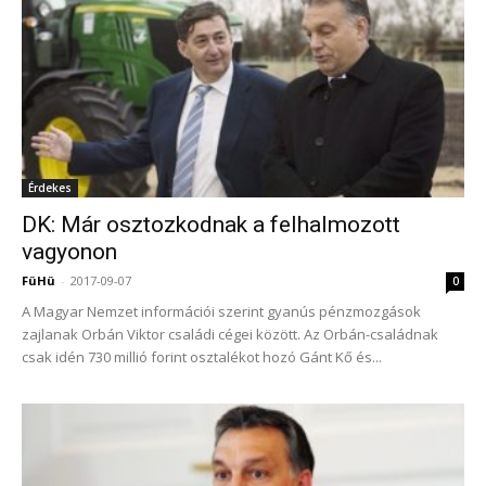
Érdekes
DK: Már osztozkodnak a felhalmozott
vagyonon
FüHü
-
2017-09-07
0
A Magyar Nemzet információi szerint gyanús pénzmozgások
zajlanak Orbán Viktor családi cégei között. Az Orbán-családnak
csak idén 730 millió forint osztalékot hozó Gánt Kő és...