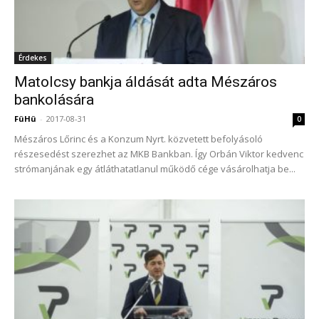
Érdekes
Matolcsy bankja áldását adta Mészáros
bankolására
FüHü
-
2017-08-31
0
Mészáros Lőrinc és a Konzum Nyrt. közvetett befolyásoló
részesedést szerezhet az MKB Bankban. Így Orbán Viktor kedvenc
strómanjának egy átláthatatlanul működő cége vásárolhatja be...