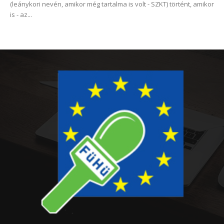
(leánykori nevén, amikor még tartalma is volt - SZKT) történt, amikor
is - az...