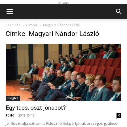
- Hirdetés -
Kezdőlap
Címkék
Magyari Nándor László
Címke: Magyari Nándor László
Blogles
Egy taps, oszt jónapot?
FüHü
-
2018-10-16
0
Jól illusztrálja ezt, ami a Fidesz fő fiókpártjának országos gyűlésén