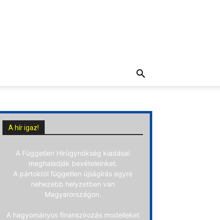
A hír igaz!
A Független Hírügynökség kiadásai
meghaladják bevételeinket.
A pártoktól független újságírás egyre
nehezebb helyzetben van
Magyarországon.
A hagyományos finanszírozás modelleket