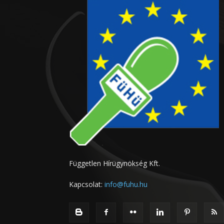
Független Hírügynökség Kft.
Kapcsolat:
info@fuhu.hu