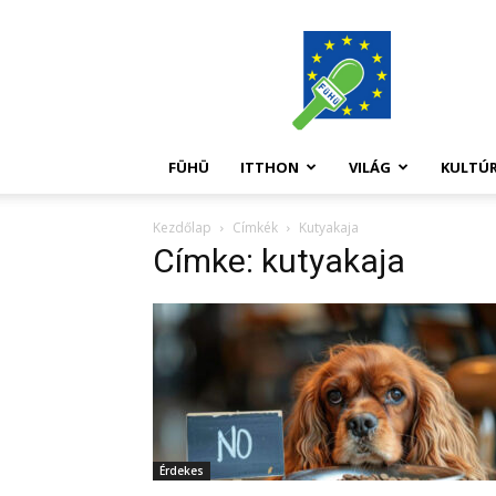
FüHü
FÜHÜ
ITTHON
VILÁG
KULTÚ
Kezdőlap
Címkék
Kutyakaja
Címke: kutyakaja
Érdekes