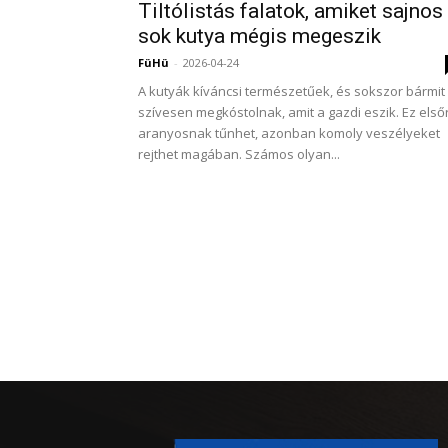
Tiltólistás falatok, amiket sajnos
sok kutya mégis megeszik
FüHü
-
2026-04-24
A kutyák kíváncsi természetűek, és sokszor bármit
szívesen megkóstolnak, amit a gazdi eszik. Ez első
aranyosnak tűnhet, azonban komoly veszélyeket
rejthet magában. Számos olyan...