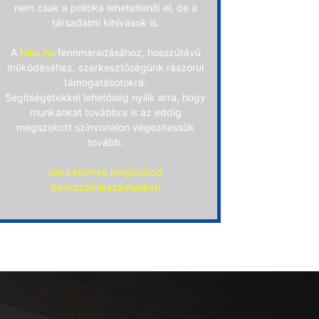
nem csak a politika lehetetleníti el, de a
társadalmi kihívások is.
A
fuhu.hu
fennmaradásához, hosszútávú
működéséhez, szerkesztőségünk rászorul
támogatásotokra.
Segítségetekkel lehetőség nyílik arra, hogy
munkánkat továbbra is az eddig
megszokott színvonalon végezhessük
tovább.
Ide kattintva megtalálod
bankszámlaszámunkat!