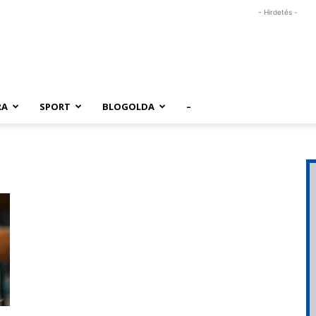
- Hirdetés -
RA
SPORT
BLOGOLDA
–