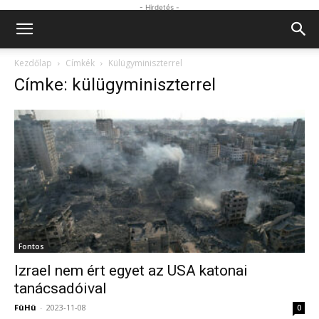
- Hirdetés -
Kezdőlap
Címkék
Külügyminiszterrel
Címke: külügyminiszterrel
Fontos
Izrael nem ért egyet az USA katonai
tanácsadóival
FüHü
-
2023-11-08
0