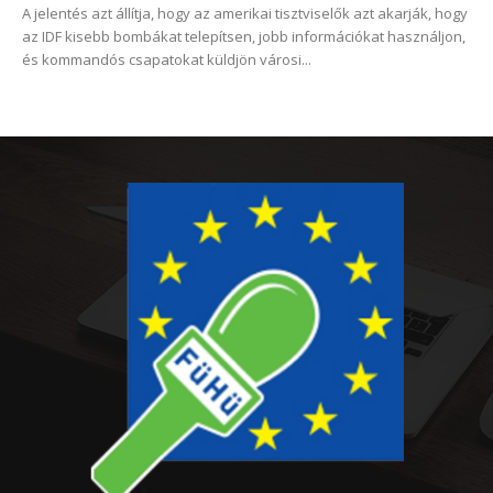
A jelentés azt állítja, hogy az amerikai tisztviselők azt akarják, hogy
az IDF kisebb bombákat telepítsen, jobb információkat használjon,
és kommandós csapatokat küldjön városi...