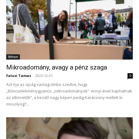
Itthon
Mikroadomány, avagy a pénz szaga
Falusi Tamas
-
2023-12-01
0
Azt írja az újság vastag címbe szedve, hogy
„Bűncselekménygyanús „mikroadományok”: ennyi évet kaphatnak
az elkövetők”, a kezdő nagy képen pedig Karácsony mellett ki
mosolyog?...