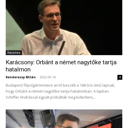
Hasznos
Karácsony: Orbánt a német nagytőke tartja
hatalmon
Kenderessy Milán
-
2022-09-16
0
Budapest főpolgármestere arról beszélt a 168 óra című lapnak,
hogy Orbánt a német nagytőke tartja hatalomban. A lapban
Schiffer Andrással együtt próbálták meg kideríteni,...