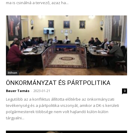
ma is csinálná a tervező, azaz ha...
Itthon
ÖNKORMÁNYZAT ÉS PÁRTPOLITIKA
Bauer Tamás
-
2023-01-21
0
Legutóbb az a konfliktus állította előtérbe az önkormányzati
tevékenység és a pártpolitika viszonyát, amikor a DK-s kerületi
polgármesterek többsége nem volt hajlandó külön-külön
tárgyalni...