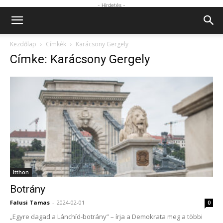
- Hirdetés -
Kezdőlap
Címkék
Karácsony Gergely
Címke: Karácsony Gergely
Itthon
Botrány
Falusi Tamas
-
2024-02-01
0
„Egyre dagad a Lánchíd-botrány” – írja a Demokrata meg a többi