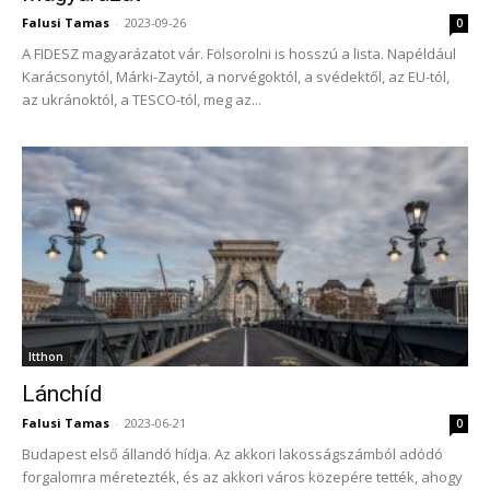
Falusi Tamas
-
2023-09-26
0
A FIDESZ magyarázatot vár. Fölsorolni is hosszú a lista. Napéldául
Karácsonytól, Márki-Zaytól, a norvégoktól, a svédektől, az EU-tól,
az ukránoktól, a TESCO-tól, meg az...
Itthon
Lánchíd
Falusi Tamas
-
2023-06-21
0
Budapest első állandó hídja. Az akkori lakosságszámból adódó
forgalomra méretezték, és az akkori város közepére tették, ahogy