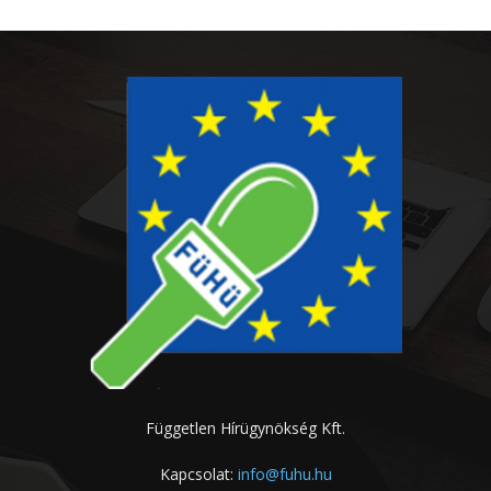
Független Hírügynökség Kft.
Kapcsolat:
info@fuhu.hu