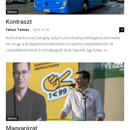
Itthon
Kontraszt
Falusi Tamas
-
2023-10-20
0
Noha Karácsony Gergely súlyos pénzhiányt emlegetve jelentette
be, hogy a Budapesti Közlekedési Központ szeptembertől 28
százalékkal emeli a vonaljegyek árát, lapunk úgy tudja, a...
Itthon
Magyarázat