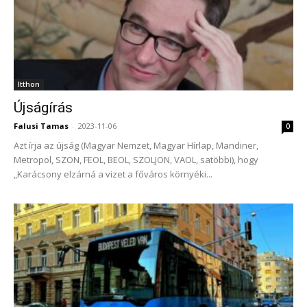
Itthon
Újságírás
Falusi Tamas
-
2023-11-06
0
Azt írja az újság (Magyar Nemzet, Magyar Hírlap, Mandiner,
Metropol, SZON, FEOL, BEOL, SZOLJON, VAOL, satöbbi), hogy
„Karácsony elzárná a vizet a főváros környéki...