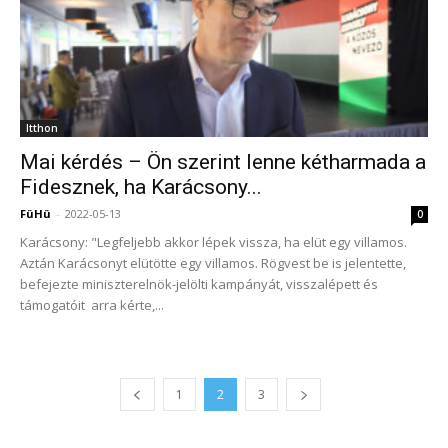
Itthon
Mai kérdés – Ön szerint lenne kétharmada a
Fidesznek, ha Karácsony...
FüHü
-
2022-05-13
0
Karácsony: "Legfeljebb akkor lépek vissza, ha elüt egy villamos.
Aztán Karácsonyt elütötte egy villamos. Rögvest be is jelentette,
befejezte miniszterelnök-jelölti kampányát, visszalépett és
támogatóit arra kérte,...
1
2
3