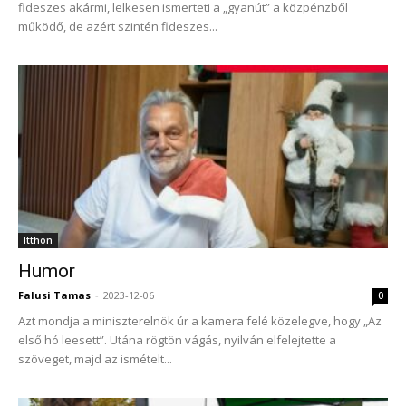
fideszes akármi, lelkesen ismerteti a „gyanút” a közpénzből
működő, de azért szintén fideszes...
Itthon
Humor
Falusi Tamas
-
2023-12-06
0
Azt mondja a miniszterelnök úr a kamera felé közelegve, hogy „Az
első hó leesett”. Utána rögtön vágás, nyilván elfelejtette a
szöveget, majd az ismételt...