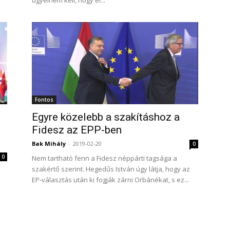
ügyelnem kell, hogy el...
Fontos
Egyre közelebb a szakításhoz a
Fidesz az EPP-ben
Bak Mihály
-
2019-02-20
0
0
Nem tartható fenn a Fidesz néppárti tagsága a
szakértő szerint. Hegedűs István úgy látja, hogy az
EP-választás után ki fogják zárni Orbánékat, s ez...