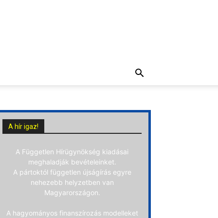
A hír igaz!
A Független Hírügynökség kiadásai
meghaladják bevételeinket.
A pártoktól független újságírás egyre
nehezebb helyzetben van
Magyarországon.
A hagyományos finanszírozás modelleket