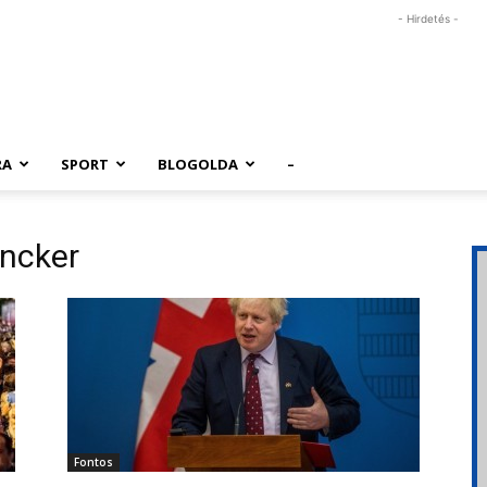
- Hirdetés -
RA
SPORT
BLOGOLDA
–
ncker
Fontos