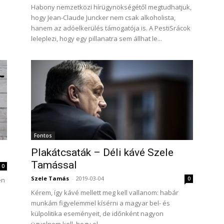
Habony nemzetközi hírügynökségétől megtudhatjuk,
i
hogy Jean-Claude Juncker nem csak alkoholista,
hanem az adóelkerülés támogatója is. A PestiSrácok
leleplezi, hogy egy pillanatra sem állhat le...
Fontos
Plakátcsaták – Déli kávé Szele
Tamással
0
Szele Tamás
-
2019-03-04
0
en
Kérem, így kávé mellett meg kell vallanom: habár
munkám figyelemmel kísérni a magyar bel- és
külpolitika eseményeit, de időnként nagyon