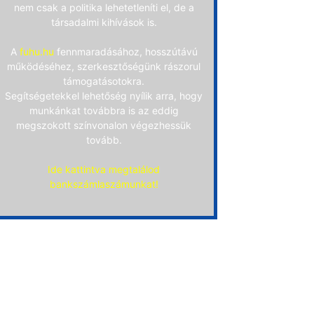
nem csak a politika lehetetleníti el, de a
társadalmi kihívások is.
A
fuhu.hu
fennmaradásához, hosszútávú
működéséhez, szerkesztőségünk rászorul
támogatásotokra.
Segítségetekkel lehetőség nyílik arra, hogy
munkánkat továbbra is az eddig
megszokott színvonalon végezhessük
tovább.
Ide kattintva megtalálod
bankszámlaszámunkat!