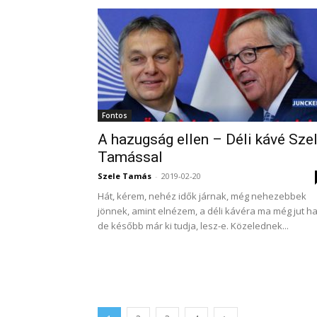
Fontos
A hazugság ellen – Déli kávé Sze
Tamással
Szele Tamás
-
2019-02-20
Hát, kérem, nehéz idők járnak, még nehezebbek
jönnek, amint elnézem, a déli kávéra ma még jut ha
de később már ki tudja, lesz-e. Közelednek...