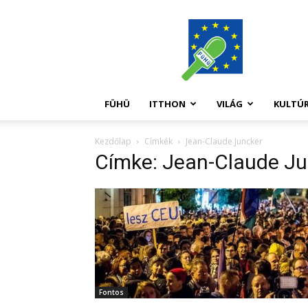
FüHü
FÜHÜ
ITTHON
VILÁG
KULTÚ
Kezdőlap
Címkék
Jean-Claude Juncker
Címke: Jean-Claude Ju
Fontos