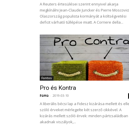
A Reuters értesülései szerint ennyivel akarja
megkínálni Jean-Claude Juncker és Pierre Moscovic
Olaszország populista kormányát a költségvetési
deficit várható túllépése miatt. A Corriere della...
Fontos
Pro és Kontra
FüHü
-
2019-03-10
A liberális bécsi lap a Fidesz kizárása mellett és ell
szóló érveket mérlegelte két szerző cikkével. A
kizárás mellett szóló érvek: minden pártcsaládban
akadnak viszályok,...