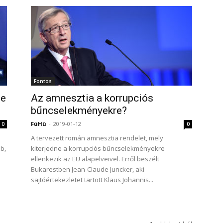
Fontos
le
Az amnesztia a korrupciós
bűncselekményekre?
FüHü
-
2019-01-12
0
0
A tervezett román amnesztia rendelet, mely
b,
kiterjedne a korrupciós bűncselekményekre
ellenkezik az EU alapelveivel. Erről beszélt
Bukarestben Jean-Claude Juncker, aki
sajtóértekezletet tartott Klaus Johannis...