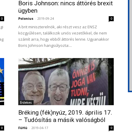
Boris Johnson: nincs áttörés brexit
ügyben
Polonius
-
2019-09-24
0
0
gi
A brit miniszterelnök, aki részt vesz az ENSZ
közgyűlésen, találkozik uniós vezetőkkel, de nem
ag
számít arra, hogy ebből áttörés lenne. Ugyanakkor
Boris Johnson hangsúlyozta:...
Érdekes
Bréking (fék)nyúz, 2019. április 17.
– Tudósítás a másik valóságból
FüHü
-
2019-04-17
0
0