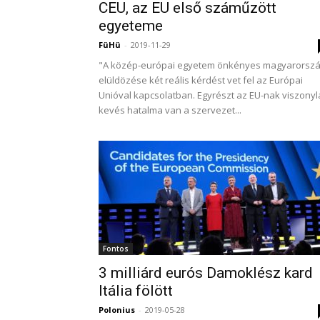
CEU, az EU első száműzött
egyeteme
FüHü
-
2019-11-29
"A közép-európai egyetem önkényes magyarorszá
elüldözése két reális kérdést vet fel az Európai
Unióval kapcsolatban. Egyrészt az EU-nak viszonyl
kevés hatalma van a szervezet...
Fontos
3 milliárd eurós Damoklész kard
Itália fölött
Polonius
-
2019-05-28