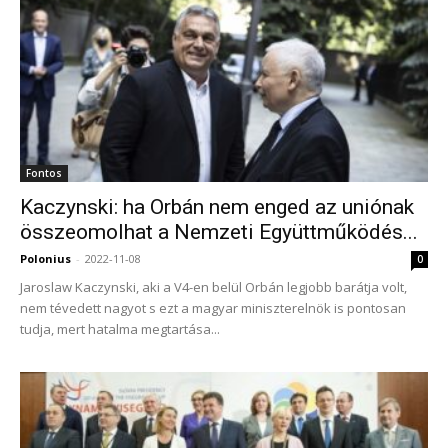
Fontos
Kaczynski: ha Orbán nem enged az uniónak
összeomolhat a Nemzeti Együttműködés...
Polonius
-
2022-11-08
0
Jaroslaw Kaczynski, aki a V4-en belül Orbán legjobb barátja volt,
nem tévedett nagyot s ezt a magyar miniszterelnök is pontosan
tudja, mert hatalma megtartása...