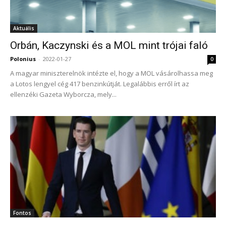
Aktuális
Orbán, Kaczynski és a MOL mint trójai faló
Polonius
-
2022-01-27
0
A magyar miniszterelnök intézte el, hogy a MOL vásárolhassa meg
a Lotos lengyel cég 417 benzinkútját. Legalábbis erről írt az
ellenzéki Gazeta Wyborcza, mely...
Fontos