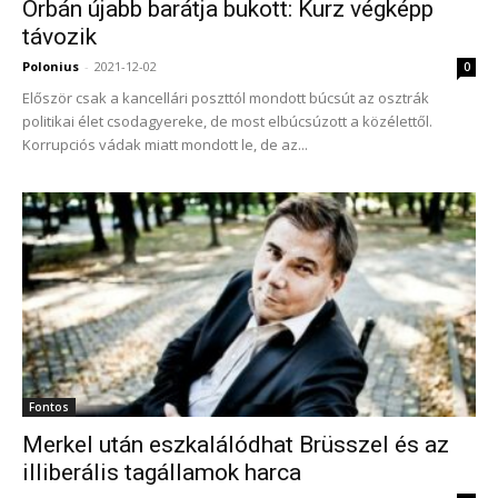
Orbán újabb barátja bukott: Kurz végképp
távozik
Polonius
-
2021-12-02
0
Először csak a kancellári poszttól mondott búcsút az osztrák
politikai élet csodagyereke, de most elbúcsúzott a közélettől.
Korrupciós vádak miatt mondott le, de az...
Fontos
Merkel után eszkalálódhat Brüsszel és az
illiberális tagállamok harca