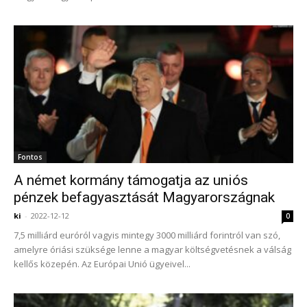
Fontos
A német kormány támogatja az uniós
pénzek befagyasztását Magyarországnak
ki
-
2022-12-12
0
7,5 milliárd euróról vagyis mintegy 3000 milliárd forintról van szó,
amelyre óriási szüksége lenne a magyar költségvetésnek a válság
kellős közepén. Az Európai Unió ügyeivel...