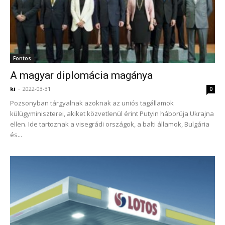
Fontos
A magyar diplomácia magánya
ki
-
2022-03-31
0
Pozsonyban tárgyalnak azoknak az uniós tagállamok
külügyminiszterei, akiket közvetlenül érint Putyin háborúja Ukrajna
ellen. Ide tartoznak a visegrádi országok, a balti államok, Bulgária
és...