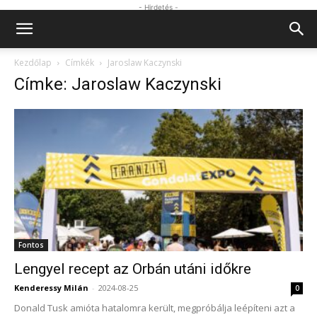
- Hirdetés -
Kezdőlap
Címkék
Jaroslaw Kaczynski
Címke: Jaroslaw Kaczynski
Fontos
Lengyel recept az Orbán utáni időkre
Kenderessy Milán
-
2024-08-25
0
Donald Tusk amióta hatalomra került, megpróbálja leépíteni azt a