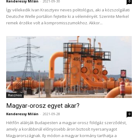
Kenderessy Milán
-
2021-09-30
0
Így vélekedik Ivan Krasztyev neves politológus, aki a közszolgálati
Deutsche Welle portálon fejtette ki a véleményét. Szerinte Merkel
remek érzéke volt a kompromisszumokhoz. Akkor...
Hasznos
Magyar-orosz egyet akar?
Kenderessy Milán
-
2021-09-28
0
Hétfőn aláírják Budapesten a magyar-orosz földgáz szerződést,
amely a korábbinál előnyösebb áron biztosít nyersanyagot
Magyarországnak. Ily módon a magyar kormány tarthatja a