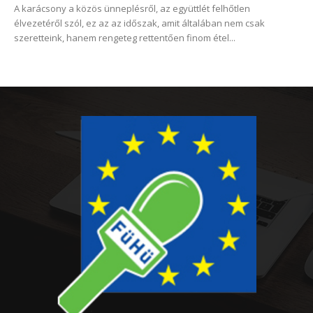
A karácsony a közös ünneplésről, az együttlét felhőtlen
élvezetéről szól, ez az az időszak, amit általában nem csak
szeretteink, hanem rengeteg rettentően finom étel...