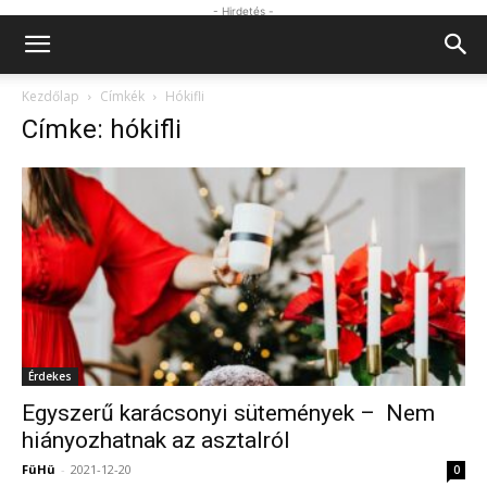
- Hirdetés -
Kezdőlap
Címkék
Hókifli
Címke: hókifli
Érdekes
Egyszerű karácsonyi sütemények – Nem
hiányozhatnak az asztalról
FüHü
-
2021-12-20
0