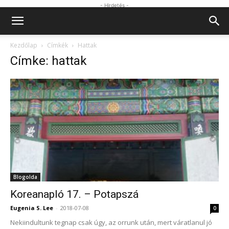
- Hirdetés -
Kezdőlap
Címkék
Hattak
Címke: hattak
Blogolda
Koreanapló 17. – Potapszá
Eugenia S. Lee
-
2018-07-08
0
Nekiindultunk tegnap csak úgy, az orrunk után, mert váratlanul jó