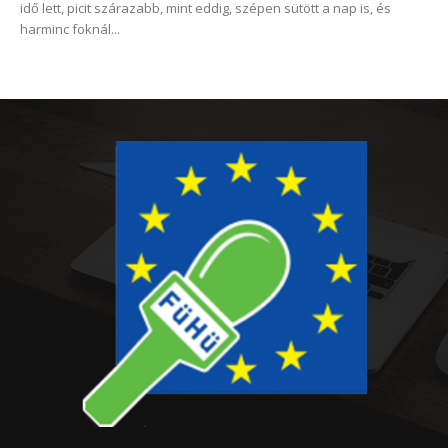
idő lett, picit szárazabb, mint eddig, szépen sütött a nap is, és
harminc foknál...