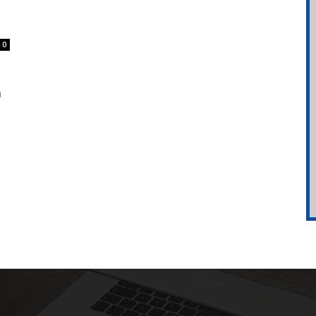
0
z
i