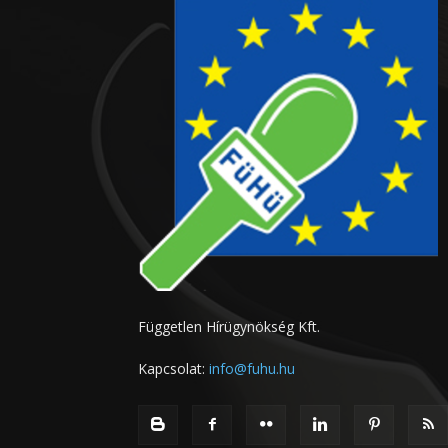
Független Hírügynökség Kft.
Kapcsolat:
info@fuhu.hu