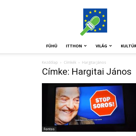
FüHü
FÜHÜ
ITTHON
VILÁG
KULTÚ
Kezdőlap
Címkék
Hargitai János
Címke: Hargitai János
Fontos