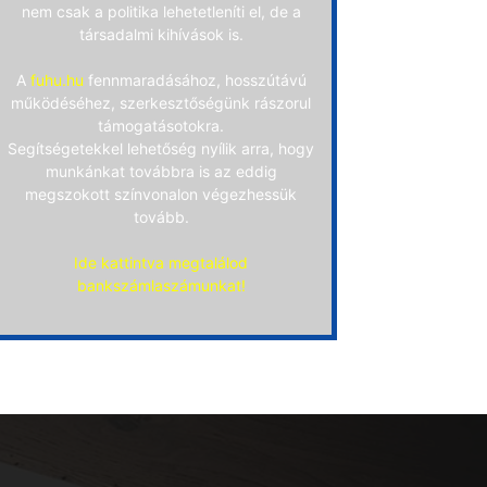
nem csak a politika lehetetleníti el, de a
társadalmi kihívások is.
A
fuhu.hu
fennmaradásához, hosszútávú
működéséhez, szerkesztőségünk rászorul
támogatásotokra.
Segítségetekkel lehetőség nyílik arra, hogy
munkánkat továbbra is az eddig
megszokott színvonalon végezhessük
tovább.
Ide kattintva megtalálod
bankszámlaszámunkat!