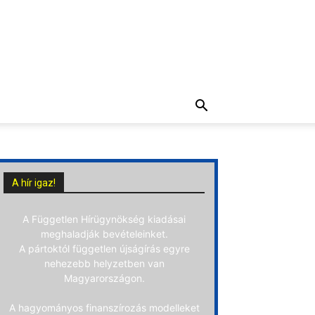
A hír igaz!
A Független Hírügynökség kiadásai
meghaladják bevételeinket.
A pártoktól független újságírás egyre
nehezebb helyzetben van
Magyarországon.
A hagyományos finanszírozás modelleket