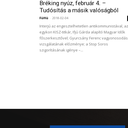
Bréking nyúz, február 4. –
Tudósítás a másik valóságból
FüHü
-
2018-02-04
Interjú az engesztelhetetlen antikommunistával, a
egykori KISZ-titkár, Ifjú Gárda alapító Magyar Idők
főszerkesztővel; Gyurcsány Ferenc vagyonosodás
vizsgálatának előzménye; a Stop Soros
szigorításának igénye –...