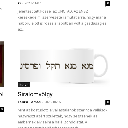
ki
-
2023-11-07
0
n
Jelentést tett közzé az UNCTAD. Az ENSZ
kereskedelmi szervezete rámutat arra, hogy már a
háború előtt is rossz állapotban volt a gazdaság és
az...
Itthon
ol
Siralomvölgy
Falusi Tamas
-
2023-10-16
0
0
Mint az köztudott, a vallástalanok szerint a vallások
nagyrészt azért születtek, hogy segítsenek az
embernek elviselni a halál gondolatát. A