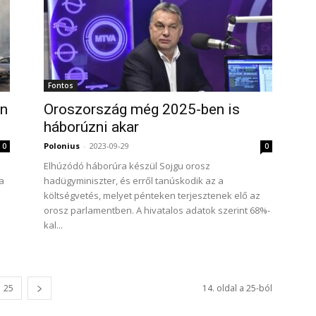
Fontos
an
Oroszország még 2025-ben is
háborúzni akar
Polonius
-
2023-09-29
0
0
Elhúzódó háborúra készül Sojgu orosz
a
hadügyminiszter, és erről tanúskodik az a
költségvetés, melyet pénteken terjesztenek elő az
orosz parlamentben. A hivatalos adatok szerint 68%-
kal...
25
14. oldal a 25-ból