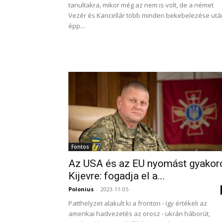
tanultakra, mikor még az nem is volt, de a német
Vezér és Kancellár több minden bekebelezése utá
épp...
Fontos
Az USA és az EU nyomást gyakor
Kijevre: fogadja el a...
Polonius
-
2023-11-05
Patthelyzet alakult ki a fronton - így értékeli az
amerikai hadvezetés az orosz - ukrán háborút,