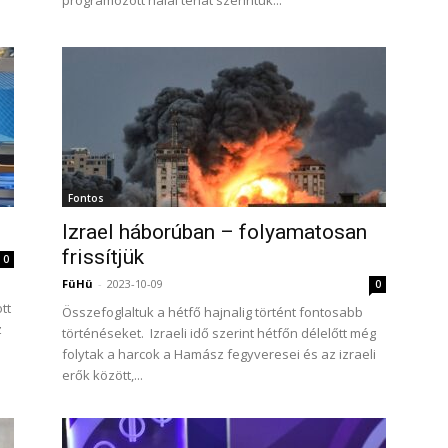
programozott halál tehát szerintük...
Fontos
Izrael háborúban – folyamatosan
frissítjük
0
FüHü
-
2023-10-09
0
tt
Összefoglaltuk a hétfő hajnalig történt fontosabb
z
történéseket. Izraeli idő szerint hétfőn délelőtt még
folytak a harcok a Hamász fegyveresei és az izraeli
erők között,...