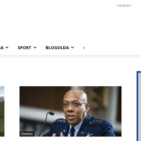
- Hirdetés -
RA
SPORT
BLOGOLDA
–
Fontos