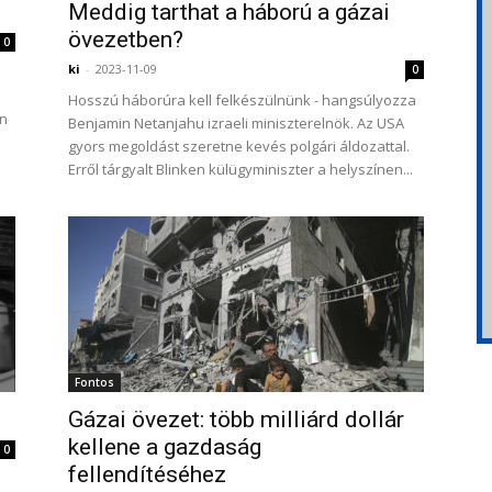
Meddig tarthat a háború a gázai
övezetben?
0
ki
-
2023-11-09
0
Hosszú háborúra kell felkészülnünk - hangsúlyozza
án
Benjamin Netanjahu izraeli miniszterelnök. Az USA
gyors megoldást szeretne kevés polgári áldozattal.
Erről tárgyalt Blinken külügyminiszter a helyszínen...
Fontos
Gázai övezet: több milliárd dollár
kellene a gazdaság
0
fellendítéséhez