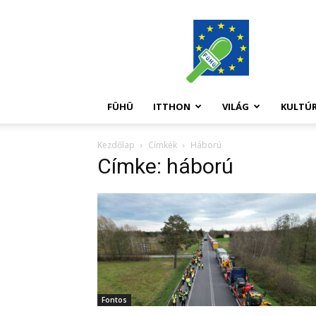
FüHü
FÜHÜ
ITTHON
VILÁG
KULTÚ
Kezdőlap
Címkék
Háború
Címke: háború
Fontos