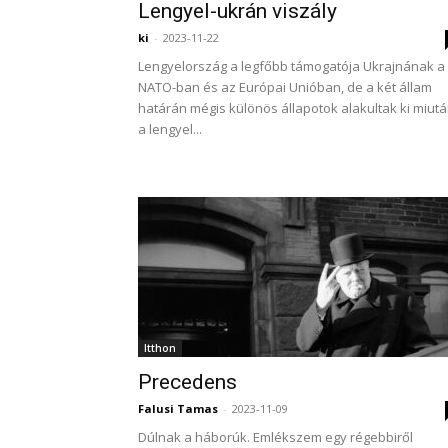
Lengyel-ukrán viszály
ki
-
2023-11-22
Lengyelország a legfőbb támogatója Ukrajnának a
NATO-ban és az Európai Unióban, de a két állam
határán mégis különös állapotok alakultak ki miut
a lengyel...
Itthon
Precedens
Falusi Tamas
-
2023-11-09
Dúlnak a háborúk. Emlékszem egy régebbiről