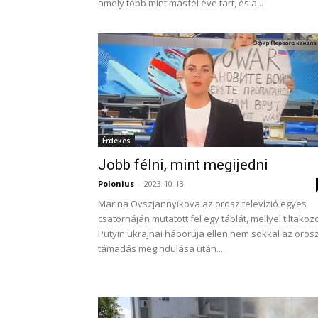
amely több mint másfél éve tart, és a...
Érdekes
Jobb félni, mint megijedni
Polonius
-
2023-10-13
Marina Ovszjannyikova az orosz televízió egyes
csatornáján mutatott fel egy táblát, mellyel tiltakozo
Putyin ukrajnai háborúja ellen nem sokkal az oros
támadás megindulása után...