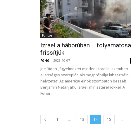
Fontos
Izrael a háborúban – folyamatos
frissítjük
FüHü
-
2023-10-07
Joe Biden „figyelmeztet minden Izraellel szemben
ellenséges szereplőt, aki megpróbálja kihasználni 
helyzetet” Az amerikai elnök szombaton beszélt
Benjámin Netanjahu izraeli miniszterelnökkel. A
Fehér...
...
...
1
13
14
15