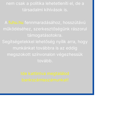
nem csak a politika lehetetleníti el, de a
társadalmi kihívások is.
A
fuhu.hu
fennmaradásához, hosszútávú
működéséhez, szerkesztőségünk rászorul
támogatásotokra.
Segítségetekkel lehetőség nyílik arra, hogy
munkánkat továbbra is az eddig
megszokott színvonalon végezhessük
tovább.
Ide kattintva megtalálod
bankszámlaszámunkat!