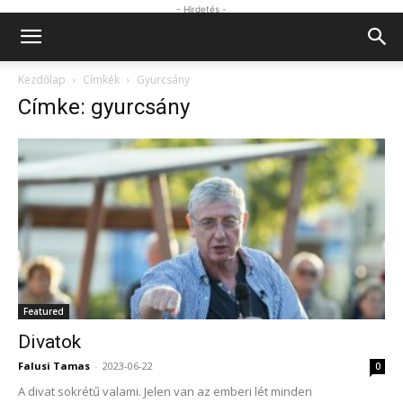
- Hirdetés -
Kezdőlap
Címkék
Gyurcsány
Címke: gyurcsány
Featured
Divatok
Falusi Tamas
-
2023-06-22
0
A divat sokrétű valami. Jelen van az emberi lét minden