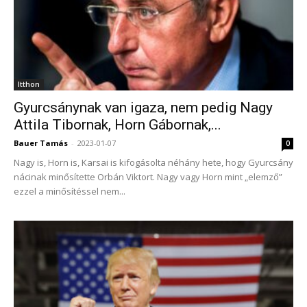
Itthon
Gyurcsánynak van igaza, nem pedig Nagy
Attila Tibornak, Horn Gábornak,...
Bauer Tamás
-
2023-01-07
0
Nagy is, Horn is, Karsai is kifogásolta néhány hete, hogy Gyurcsány
nácinak minősítette Orbán Viktort. Nagy vagy Horn mint „elemző”
ezzel a minősítéssel nem...