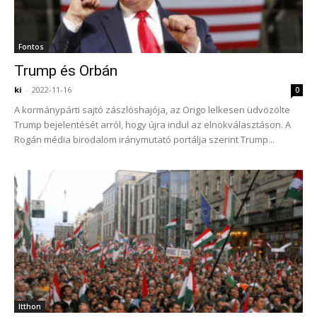
Fontos
Trump és Orbán
ki
-
2022-11-16
0
A kormánypárti sajtó zászlóshajója, az Origo lelkesen üdvözölte
Trump bejelentését arról, hogy újra indul az elnökválasztáson. A
Rogán média birodalom iránymutató portálja szerint Trump...
Itthon