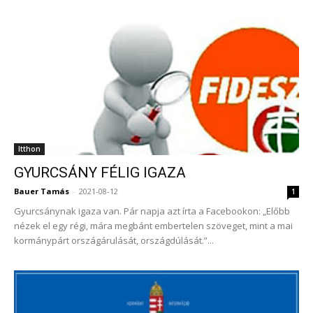
Itthon
GYURCSÁNY FÉLIG IGAZA
Bauer Tamás
-
2021-08-12
1
Gyurcsánynak igaza van. Pár napja azt írta a Facebookon: „Előbb
nézek el egy régi, mára megbánt embertelen szöveget, mint a mai
kormánypárt országárulását, országdúlását.”...