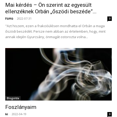
Mai kérdés – Ön szerint az egyesült
ellenzéknek Orbán „őszödi beszéde”...
FüHü
-
2022-07-31
0
"Azt hiszem, ezen a frakcióülésen mondhatta el Orbán a maga
őszödi beszédét. Persze nem abban az értelemben, hogy, mint
annak idején Gyurcsány, önmagát ostorozta volna...
Blogolda
Foszlányaim
ki
-
2022-04-19
0