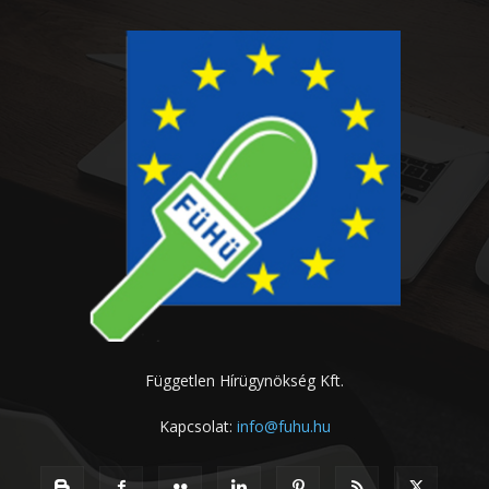
Független Hírügynökség Kft.
Kapcsolat:
info@fuhu.hu