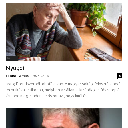
Itthon
Nyugdíj
Falusi Tamas
-
2023-02-16
0
Nyugdíjrendszerből többféle van. A magyar sokáig felosztó-kirovó
technikával működött, melyben az állam a kizárólagos főszereplő.
Ő mond meg mindent, először azt, hogy kitől és...