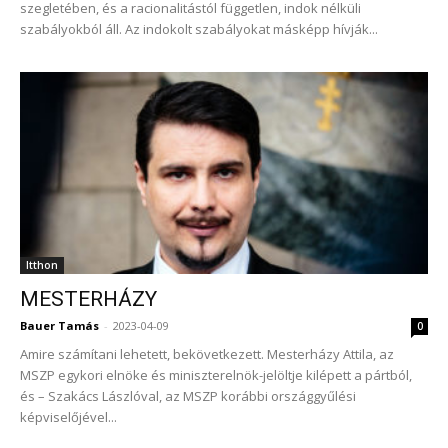
szegletében, és a racionalitástól független, indok nélküli
szabályokból áll. Az indokolt szabályokat másképp hívják...
Itthon
MESTERHÁZY
Bauer Tamás
-
2023-04-09
0
Amire számítani lehetett, bekövetkezett. Mesterházy Attila, az
MSZP egykori elnöke és miniszterelnök-jelöltje kilépett a pártból,
és – Szakács Lászlóval, az MSZP korábbi országgyűlési
képviselőjével...