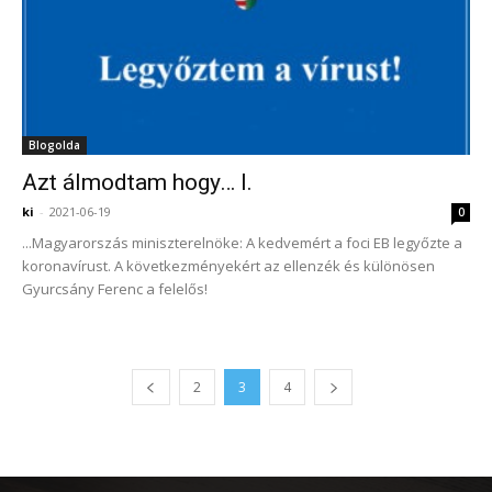
Blogolda
Azt álmodtam hogy… I.
ki
-
2021-06-19
0
...Magyarorszás miniszterelnöke: A kedvemért a foci EB legyőzte a
koronavírust. A következményekért az ellenzék és különösen
Gyurcsány Ferenc a felelős!
2
3
4