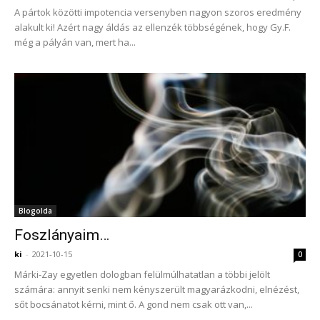
A pártok közötti impotencia versenyben nagyon szoros eredmény
alakult ki! Azért nagy áldás az ellenzék többségének, hogy Gy.F.
még a pályán van, mert ha...
Blogolda
Foszlányaim…
ki
-
2021-10-15
0
Márki-Zay egyetlen dologban felülmúlhatatlan a többi jelölt
számára: annyit senki nem kényszerült magyarázkodni, elnézést,
sőt bocsánatot kérni, mint ő. A gond nem csak ott van,...