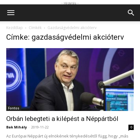
- Hirdetés -
Kezdőlap
Címkék
Gazdaságvédelmi akcióterv
Címke: gazdaságvédelmi akcióterv
Fontos
Orbán lebegteti a kilépést a Néppártból
Bak Mihály
-
2019-11-22
0
Az Európai Néppárt új elnökének ténykedésétől függ, hogy „más