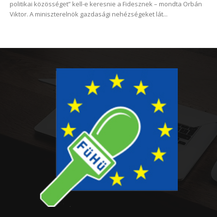
politikai közösséget” kell-e keresnie a Fidesznek – mondta Orbán
Viktor. A miniszterelnök gazdasági nehézségeket lát...