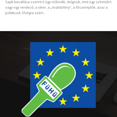
Saját bevallása szerint ő úgy működik, dolgozik, mint egy színműíró
vagy egy rendező, a siker, a „rivaldafény”, a főszereplőé, azaz a
politikusé. Elvégre ezért...