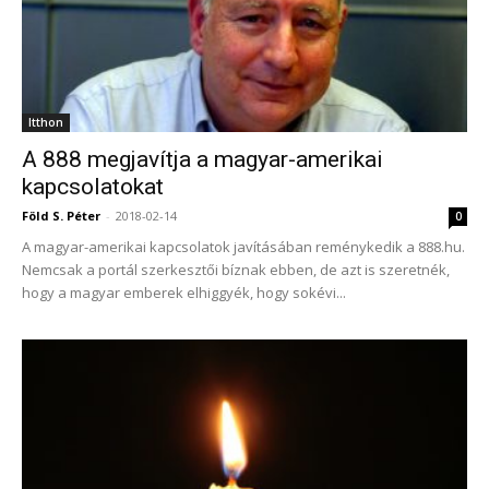
Itthon
A 888 megjavítja a magyar-amerikai
kapcsolatokat
Föld S. Péter
-
2018-02-14
0
A magyar-amerikai kapcsolatok javításában reménykedik a 888.hu.
Nemcsak a portál szerkesztői bíznak ebben, de azt is szeretnék,
hogy a magyar emberek elhiggyék, hogy sokévi...