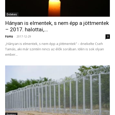
Érdekes
Hányan is elmentek, s nem épp a jöttmentek
– 2017. halottai,...
FüHü
-
2017-12-29
0
„Hányan is elmentek, s nem épp a jöttmentek” – énekelte Cseh
Tamás, aki már szintén nincs az élők sorában. Idén is sok olyan
ember...
Fontos