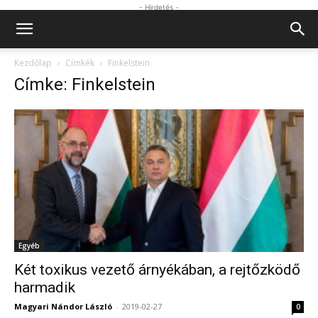
- Hirdetés -
Kezdőlap
Címkék
Finkelstein
Címke: Finkelstein
Egyéb
Két toxikus vezető árnyékában, a rejtőzködő
harmadik
Magyari Nándor László
-
2019-02-27
0