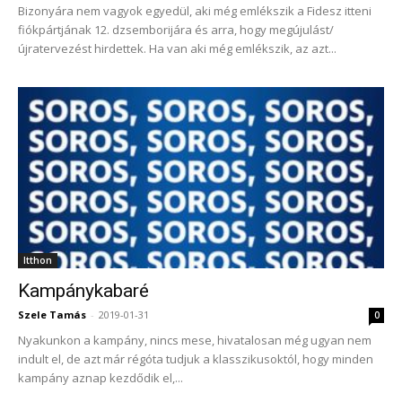
Bizonyára nem vagyok egyedül, aki még emlékszik a Fidesz itteni
fiókpártjának 12. dzsemborijára és arra, hogy megújulást/
újratervezést hirdettek. Ha van aki még emlékszik, az azt...
Itthon
Kampánykabaré
Szele Tamás
-
2019-01-31
0
Nyakunkon a kampány, nincs mese, hivatalosan még ugyan nem
indult el, de azt már régóta tudjuk a klasszikusoktól, hogy minden
kampány aznap kezdődik el,...