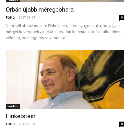
Orbán újabb méregpohara
FüHü
-
2017-09-04
0
Nem kell ahhoz ma már Finkelstein, Isten nyugosztalja, hogy igazi
mérget keverjenek a nekünk beadott kommunikációs italba. Nem a
véletlen, nem egy kósza gondolat...
Fontos
Finkelstein
FüHü
-
2017-08-21
0