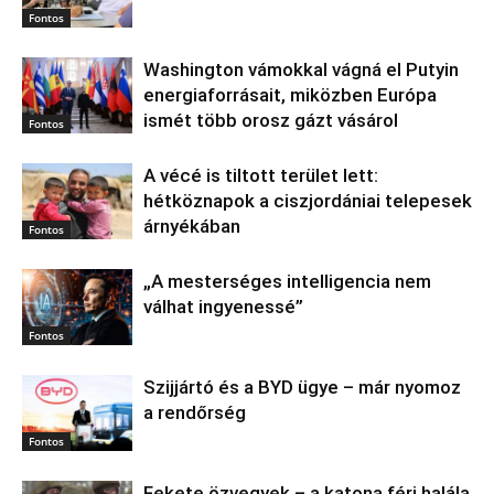
Fontos
Washington vámokkal vágná el Putyin
energiaforrásait, miközben Európa
ismét több orosz gázt vásárol
Fontos
A vécé is tiltott terület lett:
hétköznapok a ciszjordániai telepesek
árnyékában
Fontos
„A mesterséges intelligencia nem
válhat ingyenessé”
Fontos
Szijjártó és a BYD ügye – már nyomoz
a rendőrség
Fontos
Fekete özvegyek – a katona férj halála