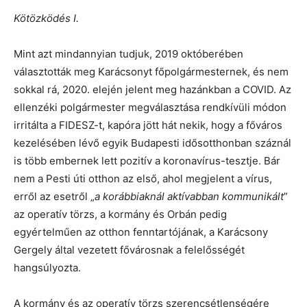
Kötözködés I.
Mint azt mindannyian tudjuk, 2019 októberében
választották meg Karácsonyt főpolgármesternek, és nem
sokkal rá, 2020. elején jelent meg hazánkban a COVID. Az
ellenzéki polgármester megválasztása rendkívüli módon
irritálta a FIDESZ-t, kapóra jött hát nekik, hogy a főváros
kezelésében lévő egyik Budapesti idősotthonban száznál
is több embernek lett pozitív a koronavírus-tesztje. Bár
nem a Pesti úti otthon az első, ahol megjelent a vírus,
erről az esetről „
a korábbiaknál aktívabban kommunikált
”
az operatív törzs, a kormány és Orbán pedig
egyértelműen az otthon fenntartójának, a Karácsony
Gergely által vezetett fővárosnak a felelősségét
hangsúlyozta.
A kormány és az operatív törzs szerencsétlenségére