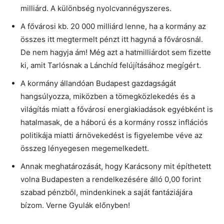
milliárd. A különbség nyolcvannégyszeres.
A fővárosi kb. 20 000 milliárd lenne, ha a kormány az
összes itt megtermelt pénzt itt hagyná a fővárosnál.
De nem hagyja ám! Még azt a hatmilliárdot sem fizette
ki, amit Tarlósnak a Lánchíd felújításához megígért.
A kormány állandóan Budapest gazdagságát
hangsúlyozza, miközben a tömegközlekedés és a
világítás miatt a fővárosi energiakiadások egyébként is
hatalmasak, de a háború és a kormány rossz inflációs
politikája miatti árnövekedést is figyelembe véve az
összeg lényegesen megemelkedett.
Annak meghatározását, hogy Karácsony mit építhetett
volna Budapesten a rendelkezésére álló 0,00 forint
szabad pénzből, mindenkinek a saját fantáziájára
bízom. Verne Gyulák előnyben!