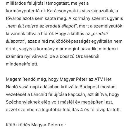
milliárdos felújítási támogatást, melyet a
kormánypotentátok Karácsonynak is visszaigazoltak, a
főváros azóta sem kapta meg. A kormány szerint ugyanis
„
nem állt helyre az eredeti állapot
”, mert a személyautók
ki vannak tiltva a hídról. Hogy a kitiltás az „
eredeti
állapotot
”, azaz a híd működőképességét egyáltalán nem
érinti, vagyis a kormány már megint hazudik, mindenki
számára nyilvánvaló, de a bosszú Orbánéknál
mindenekfelett.
Megemlítendő még, hogy Magyar Péter az ATV Heti
Napló vasárnapi adásában kritizálta Budapest mostani
vezetését a Lánchíd felújítása kapcsán, azt állítva, hogy
Széchenyiéknek elég volt másfél év megépíteni azt,
ezzel szemben a legutóbbi felújítás 4 és fél évig tartott.
Kötözködés Magyar Péterrel: