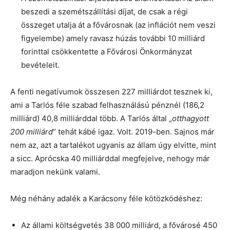
beszedi a szemétszállítási díjat, de csak a régi
összeget utalja át a fővárosnak (az inflációt nem veszi
figyelembe) amely ravasz húzás további 10 milliárd
forinttal csökkentette a Fővárosi Önkormányzat
bevételeit.
A fenti negatívumok összesen 227 milliárdot tesznek ki,
ami a Tarlós féle szabad felhasználású pénznél (186,2
milliárd) 40,8 milliárddal több. A Tarlós által „
otthagyott
200 milliárd
” tehát kábé igaz. Volt. 2019-ben. Sajnos már
nem az, azt a tartalékot ugyanis az állam úgy elvitte, mint
a sicc. Aprócska 40 milliárddal megfejelve, nehogy már
maradjon nekünk valami.
Még néhány adalék a Karácsony féle kötözködéshez:
Az állami költségvetés 38 000 milliárd, a fővárosé 450