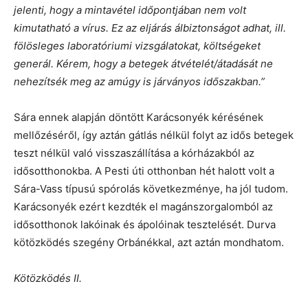
jelenti, hogy a mintavétel időpontjában nem volt
kimutatható a vírus. Ez az eljárás álbiztonságot adhat, ill.
fölösleges laboratóriumi vizsgálatokat, költségeket
generál. Kérem, hogy a betegek átvételét/átadását ne
nehezítsék meg az amúgy is járványos időszakban.”
Sára ennek alapján döntött Karácsonyék kérésének
mellőzéséről, így aztán gátlás nélkül folyt az idős betegek
teszt nélkül való visszaszállítása a kórházakból az
idősotthonokba. A Pesti úti otthonban hét halott volt a
Sára-Vass típusú spórolás következménye, ha jól tudom.
Karácsonyék ezért kezdték el magánszorgalomból az
idősotthonok lakóinak és ápolóinak tesztelését. Durva
kötözködés szegény Orbánékkal, azt aztán mondhatom.
Kötözködés II.