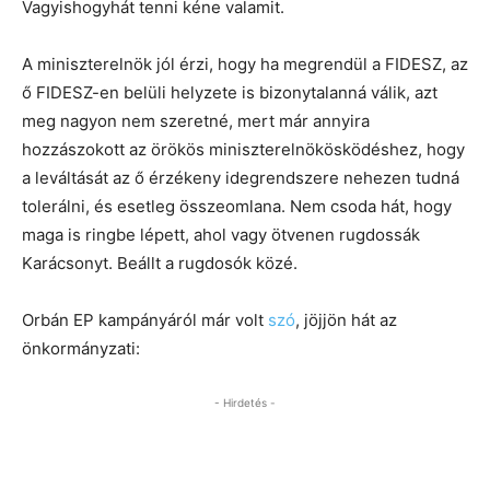
Vagyishogyhát tenni kéne valamit.
A miniszterelnök jól érzi, hogy ha megrendül a FIDESZ, az
ő FIDESZ-en belüli helyzete is bizonytalanná válik, azt
meg nagyon nem szeretné, mert már annyira
hozzászokott az örökös miniszterelnökösködéshez, hogy
a leváltását az ő érzékeny idegrendszere nehezen tudná
tolerálni, és esetleg összeomlana. Nem csoda hát, hogy
maga is ringbe lépett, ahol vagy ötvenen rugdossák
Karácsonyt. Beállt a rugdosók közé.
Orbán EP kampányáról már volt
szó
, jöjjön hát az
önkormányzati:
- Hirdetés -