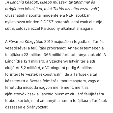
„A Lánchíd később, kisebb műszaki tartalommal és
drágábban készült el, mint Tarlós azt eltervezte volt”,
olvashatjuk naponta mindenfelé a NER lapokban,
nyilatkozza minden FIDESZ potentát, ahol csak el tudja
sütni, célozva ezzel Karácsony alkalmatlanságára..
A Fővárosi Közgyűlés 2019 májusában fogadta el Tarlós
vezetésével a felújítási programot. Annak értelmében a
felújításra 23 milliárd 366 millió forintot irányoztak elő. A
Lánchídra 12,1 milliárd, a Széchenyi István tér alatti
aluljárót 5,2 milliárd, a Váralagutat pedig 6 milliárd
forintért tervezték rekonstruálni, de a Tarlósék által
készíttetett előzetes felmérés, tanulmányterv, vagy a
fenetudja micsoda nagyon mellé ment, mert az
ajánlattevők csak a Lánchíd plusz az aluljáró felújítására
többet kértek, mint amennyit a három felújításra Tarlósék
összesen előirányoztak: