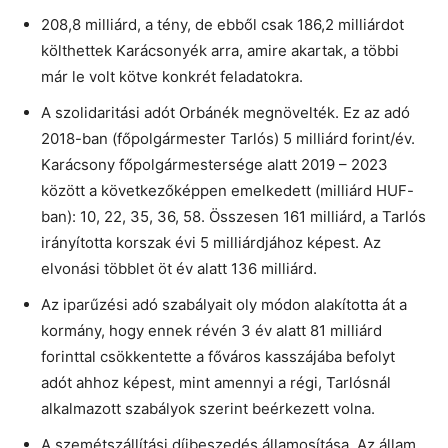
208,8 milliárd, a tény, de ebből csak 186,2 milliárdot
költhettek Karácsonyék arra, amire akartak, a többi
már le volt kötve konkrét feladatokra.
A szolidaritási adót Orbánék megnövelték. Ez az adó
2018-ban (főpolgármester Tarlós) 5 milliárd forint/év.
Karácsony főpolgármestersége alatt 2019 – 2023
között a következőképpen emelkedett (milliárd HUF-
ban): 10, 22, 35, 36, 58. Összesen 161 milliárd, a Tarlós
irányította korszak évi 5 milliárdjához képest. Az
elvonási többlet öt év alatt 136 milliárd.
Az iparűzési adó szabályait oly módon alakította át a
kormány, hogy ennek révén 3 év alatt 81 milliárd
forinttal csökkentette a főváros kasszájába befolyt
adót ahhoz képest, mint amennyi a régi, Tarlósnál
alkalmazott szabályok szerint beérkezett volna.
A szemétszállítási díjbeszedés államosítása. Az állam