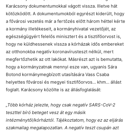
Karácsony dokumentumokkal vágott vissza. Illetve hát
kötözködött. A dokumentumokból egyrészt kiderült, hogy
a fővárosi vezetés már a fertőzés előtt három héttel kérte
a kormány illetékeseit, a kormányhivatal vezetőjét, az
egészségügyért felelős minisztert és a tisztifőorvost is,
hogy ne küldhessenek vissza a kórházak idős embereket
az otthonokba negatív koronavírusteszt nélkül, mert
megfertőzhetik az ott lakókat. Másrészt azt is bemutatta,
hogy a kormányzatnak mennyi esze van, ugyanis Sára
Botond kormánymegbízott utasítására Vass Csaba
helyettes fővárosi és megyei tisztifőorvos… khm… állást
foglalt. Karácsony közölte is az állásfoglalását:
„Több kórház jelezte, hogy csak negatív SARS-CoV-2
teszttel bíró beteget vesz át egy másik
intézménytől/kórháztól. Tájékoztatom, hogy ez az eljárás
szakmailag megalapozatlan. A negatív teszt csupán azt