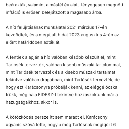
beárazták, valamint a másfél év alatt lényegesen megnőtt
infláció is erősen belejátszott a magasabb árba.
A híd felújításának munkálatai 2021 március 17-én
kezdődtek, és a megújult hidat 2023 augusztus 4-én az
előírt határidőben adták át.
A fentiek alapján a híd valóban később készült el, mint
Tarlósék tervezték, valóban kisebb műszaki tartalommal,
mint Tarlósék tervezték és a kisebb műszaki tartalmat
tekintve valóban drágábban, mint Tarlósék tervezték, de
hogy ezt Karácsonyra próbálják kenni, az eléggé ócska
trükk, még ha a FIDESZ-t tekintve hozzászoktunk már a
hazugságaikhoz, akkor is.
A kötözködés persze itt sem maradt el, Karácsony
ugyanis szóvá tette, hogy a még Tarlósnak megígért 6