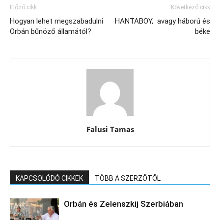
Előző cikk
Következő cikk
Hogyan lehet megszabadulni
HANTABOY, avagy háború és
Orbán bűnöző államától?
béke
Falusi Tamas
KAPCSOLÓDÓ CIKKEK
TÖBB A SZERZŐTŐL
Orbán és Zelenszkij Szerbiában