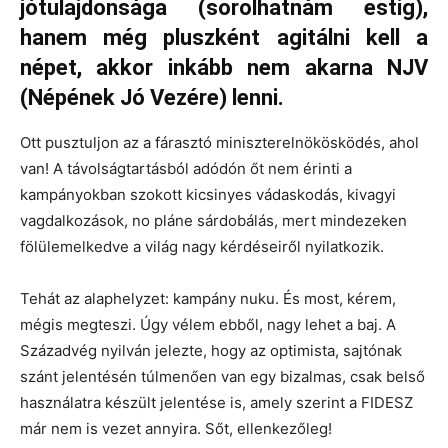
jótulajdonsága (sorolhatnám estig),
hanem még pluszként agitálni kell a
népet, akkor inkább nem akarna NJV
(Népének Jó Vezére) lenni.
Ott pusztuljon az a fárasztó miniszterelnökösködés, ahol
van! A távolságtartásból adódón őt nem érinti a
kampányokban szokott kicsinyes vádaskodás, kivagyi
vagdalkozások, no pláne sárdobálás, mert mindezeken
fölülemelkedve a világ nagy kérdéseiről nyilatkozik.
Tehát az alaphelyzet: kampány nuku. És most, kérem,
mégis megteszi. Úgy vélem ebből, nagy lehet a baj. A
Századvég nyilván jelezte, hogy az optimista, sajtónak
szánt jelentésén túlmenően van egy bizalmas, csak belső
használatra készült jelentése is, amely szerint a FIDESZ
már nem is vezet annyira. Sőt, ellenkezőleg!