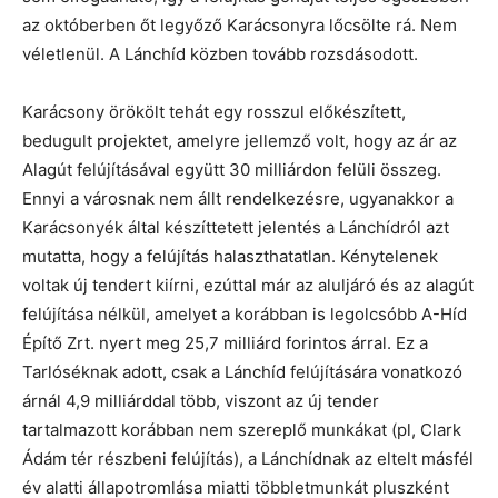
az októberben őt legyőző Karácsonyra lőcsölte rá. Nem
véletlenül. A Lánchíd közben tovább rozsdásodott.
Karácsony örökölt tehát egy rosszul előkészített,
bedugult projektet, amelyre jellemző volt, hogy az ár az
Alagút felújításával együtt 30 milliárdon felüli összeg.
Ennyi a városnak nem állt rendelkezésre, ugyanakkor a
Karácsonyék által készíttetett jelentés a Lánchídról azt
mutatta, hogy a felújítás halaszthatatlan. Kénytelenek
voltak új tendert kiírni, ezúttal már az aluljáró és az alagút
felújítása nélkül, amelyet a korábban is legolcsóbb A-Híd
Építő Zrt. nyert meg 25,7 milliárd forintos árral. Ez a
Tarlóséknak adott, csak a Lánchíd felújítására vonatkozó
árnál 4,9 milliárddal több, viszont az új tender
tartalmazott korábban nem szereplő munkákat (pl, Clark
Ádám tér részbeni felújítás), a Lánchídnak az eltelt másfél
év alatti állapotromlása miatti többletmunkát pluszként