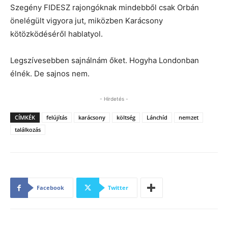
Szegény FIDESZ rajongóknak mindebből csak Orbán
önelégült vigyora jut, miközben Karácsony
kötözködéséről hablatyol.
Legszívesebben sajnálnám őket. Hogyha Londonban
élnék. De sajnos nem.
- Hirdetés -
CÍMKÉK
felújítás
karácsony
költség
Lánchíd
nemzet
találkozás
Facebook
Twitter