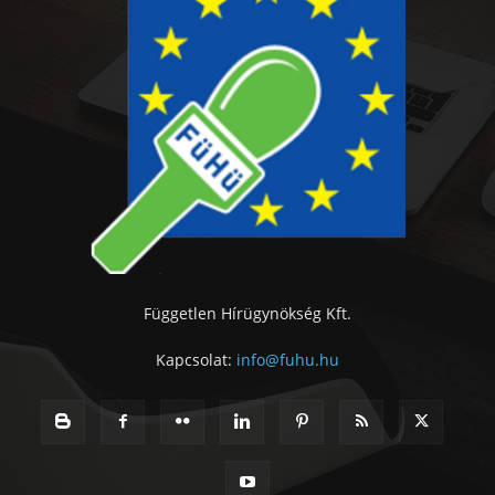
Független Hírügynökség Kft.
Kapcsolat:
info@fuhu.hu