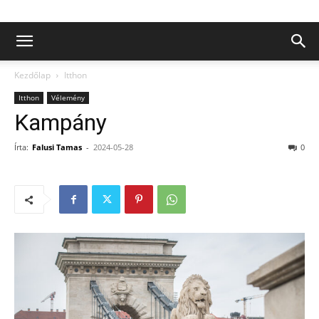
Kezdőlap
Itthon
Itthon
Vélemény
Kampány
Írta:
Falusi Tamas
-
2024-05-28
0