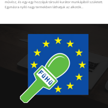
művész, és egy-egy hozzájuk társuló kurátor munkájából született.
Egymásra nyíló nagy termekben láthatjuk az alkotók...