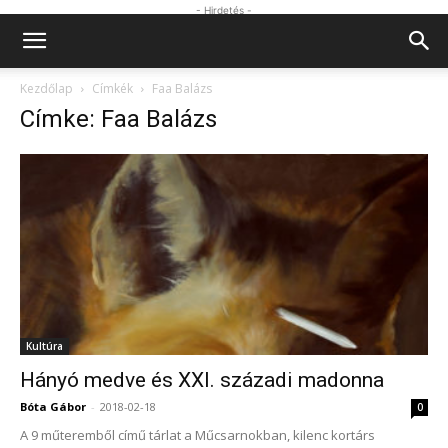
- Hirdetés -
Kezdőlap
Címkék
Faa Balázs
Címke: Faa Balázs
Kultúra
Hányó medve és XXI. századi madonna
Bóta Gábor
-
2018-02-18
0
A 9 műteremből című tárlat a Műcsarnokban, kilenc kortárs