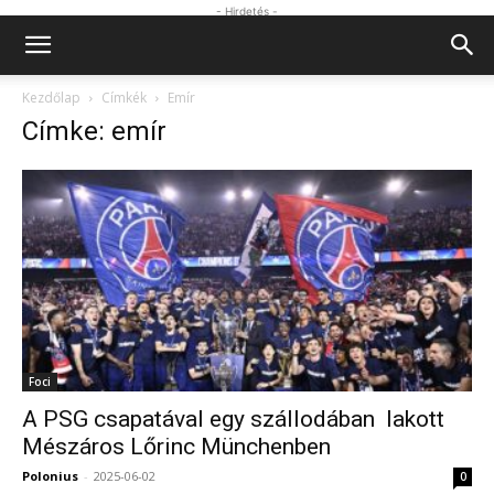
- Hirdetés -
Kezdőlap
Címkék
Emír
Címke: emír
Foci
A PSG csapatával egy szállodában lakott
Mészáros Lőrinc Münchenben
Polonius
-
2025-06-02
0