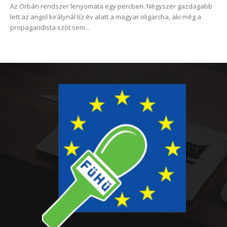
Az Orbán rendszer lenyomata egy percben. Négyszer gazdagabb
lett az angol királynál tíz év alatt a magyar oligarcha, aki még a
propagandista szót sem...