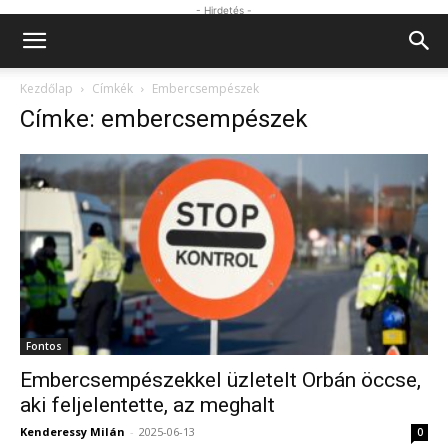
- Hirdetés -
Kezdőlap
Címkék
Embercsempészek
Címke: embercsempészek
Fontos
Embercsempészekkel üzletelt Orbán öccse,
aki feljelentette, az meghalt
Kenderessy Milán
-
2025-06-13
0