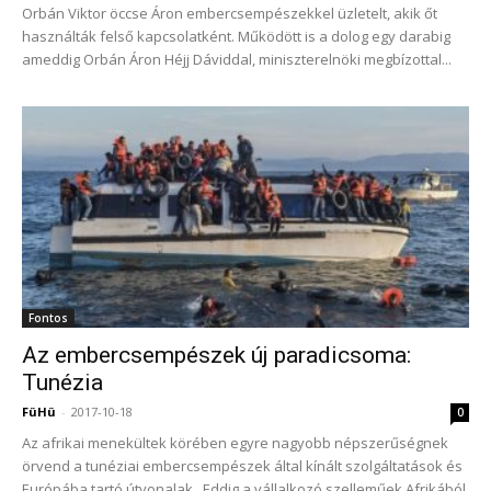
Orbán Viktor öccse Áron embercsempészekkel üzletelt, akik őt
használták felső kapcsolatként. Működött is a dolog egy darabig
ameddig Orbán Áron Héjj Dáviddal, miniszterelnöki megbízottal...
Fontos
Az embercsempészek új paradicsoma:
Tunézia
FüHü
-
2017-10-18
0
Az afrikai menekültek körében egyre nagyobb népszerűségnek
örvend a tunéziai embercsempészek által kínált szolgáltatások és
Európába tartó útvonalak. Eddig a vállalkozó szelleműek Afrikából