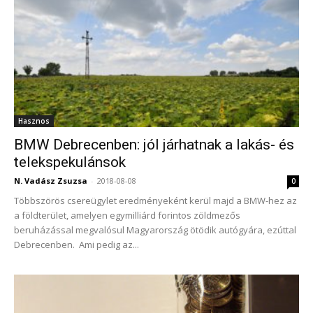
Hasznos
BMW Debrecenben: jól járhatnak a lakás- és
telekspekulánsok
N. Vadász Zsuzsa
-
2018-08-08
0
Többszörös csereügylet eredményeként kerül majd a BMW-hez az
a földterület, amelyen egymilliárd forintos zöldmezős
beruházással megvalósul Magyarország ötödik autógyára, ezúttal
Debrecenben. Ami pedig az...