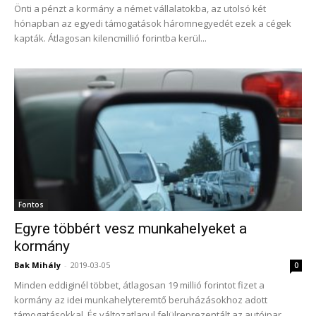
Önti a pénzt a kormány a német vállalatokba, az utolsó két
hónapban az egyedi támogatások háromnegyedét ezek a cégek
kapták. Átlagosan kilencmillió forintba kerül...
Fontos
Egyre többért vesz munkahelyeket a
kormány
Bak Mihály
-
2019-03-05
0
Minden eddiginél többet, átlagosan 19 millió forintot fizet a
kormány az idei munkahelyteremtő beruházásokhoz adott
támogatásokkal. És változatlanul felülreprezentált az autóipar,