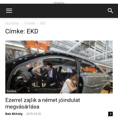
- Hirdetés -
Kezdőlap
Címkék
EKD
Címke: EKD
Fontos
Ezerrel zajlik a német jóindulat
megvásárlása
Bak Mihály
-
2019-04-30
0