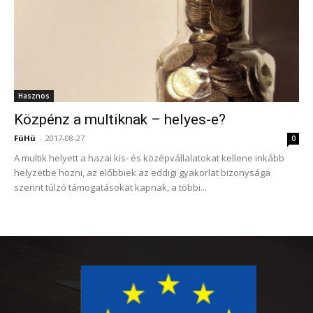
Hasznos
Közpénz a multiknak – helyes-e?
FüHü
-
2017-08-27
0
A multik helyett a hazai kis- és középvállalatokat kellene inkább
helyzetbe hozni, az előbbiek az eddigi gyakorlat bizonysága
szerint túlzó támogatásokat kapnak, a többi...