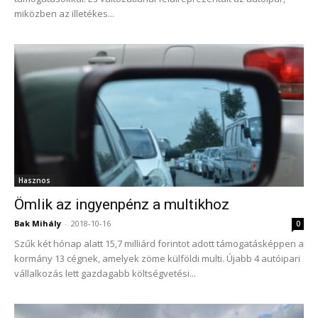
miközben az illetékes...
Hasznos
Ömlik az ingyenpénz a multikhoz
Bak Mihály
-
2018-10-16
0
Szűk két hónap alatt 15,7 milliárd forintot adott támogatásképpen a
kormány 13 cégnek, amelyek zöme külföldi multi. Újabb 4 autóipari
vállalkozás lett gazdagabb költségvetési...